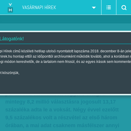
VASÁRNAPI HÍREK
 Látogatónk!
Reggeli rekordrészvétel: 13,17
i Hírek című közéleti hetilap utolsó nyomtatott lapszáma 2018. december 8-án jel
hirek.hu honlap ettől az időponttól archívumként működik tovább, ahol a korábban
százalék!
égi módon kereshetők, de a tartalom nem frissül, és az egyes írások sem kommente
Szerző:
Balassa Tamás
| 2018. április 08., vasárnap 10:25
t köszönjük,
Soha ennyien nem mentek még szavazni
parlamenti választáson reggel 9 óráig: a
mintegy 8,2 millió választásra jogosult 13,17
százaléka adta le a voksát. Négy évvel ezelőtt
9,5 százalékos volt a részvétel az első három
órában, a mai adat csaknem másfélszer annyi