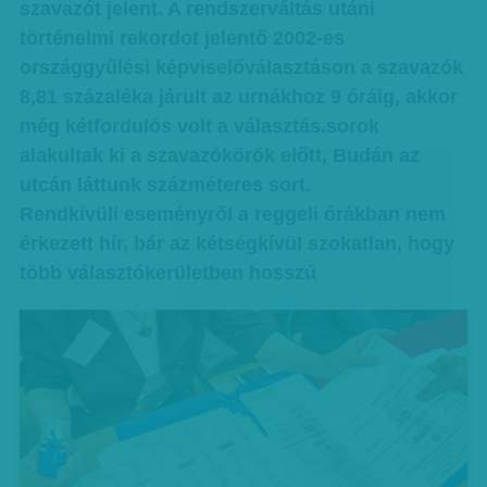
szavazót jelent. A rendszerváltás utáni
történelmi rekordot jelentő 2002-es
országgyűlési képviselőválasztáson a szavazók
8,81 százaléka járult az urnákhoz 9 óráig, akkor
még kétfordulós volt a választás.sorok
alakultak ki a szavazókörök előtt, Budán az
utcán láttunk százméteres sort.
Rendkívüli eseményről a reggeli órákban nem
érkezett hír, bár az kétségkívül szokatlan, hogy
több választókerületben hosszú