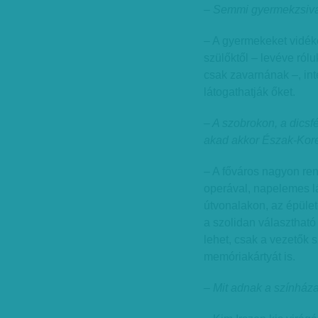
– Semmi gyermekzsiv
– A gyermekeket vidék
szülőktől – levéve ról
csak zavarnának –, int
látogathatják őket.
– A szobrokon, a dicsf
akad akkor Észak-Ko
– A főváros nagyon ren
operával, napelemes lá
útvonalakon, az épület
a szolidan választható
lehet, csak a vezetők s
memóriakártyát is.
– Mit adnak a színház