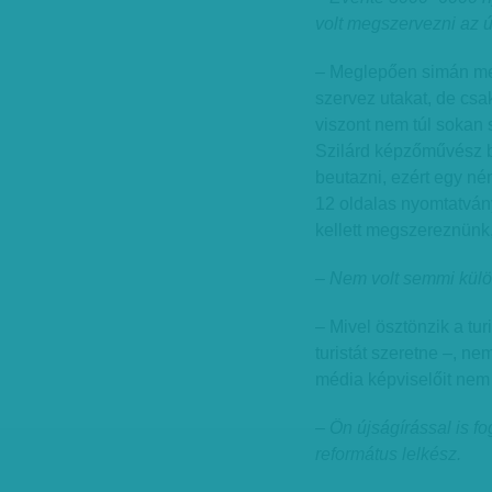
volt megszervezni az ú
– Meglepően simán men
szervez utakat, de csak
viszont nem túl sokan
Szilárd képzőművész b
beutazni, ezért egy né
12 oldalas nyomtatvány
kellett megszereznünk,
– Nem volt semmi kül
– Mivel ösztönzik a tur
turistát szeretne –, ne
média képviselőit nem
– Ön újságírással is fo
református lelkész.