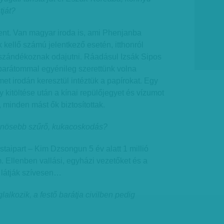
tját?
t. Van magyar iroda is, ami Phenjanba
 kellő számú jelentkező esetén, itthonról
 szándékoznak odajutni. Ráadásul Izsák Sipos
arátommal egyénileg szerettünk volna
met irodán keresztül intéztük a papírokat. Egy
 kitöltése után a kínai repülőjegyet és vízumot
 minden mást ők biztosítottak.
önösebb szűrő, kukacoskodás?
istaipart – Kim Dzsongun 5 év alatt 1 millió
m. Ellenben vallási, egyházi vezetőket és a
 látják szívesen…
glalkozik, a festő barátja civilben pedig