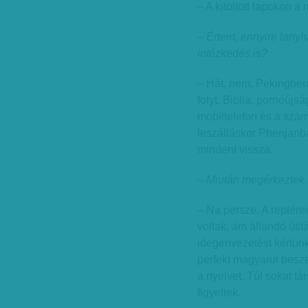
– A kitöltött lapokon 
– Értem, ennyire lanyh
intézkedés is?
– Hát, nem. Pekingben 
folyt. Biblia, pornóújs
mobiltelefon és a szám
leszálláskor Phenjanba
mindent vissza.
– Miután megérkeztek,
– Na persze. A reptére
voltak, ám állandó úti
idegenvezetést kértünk
perfekt magyarul beszé
a nyelvet. Túl sokat t
figyeltek.