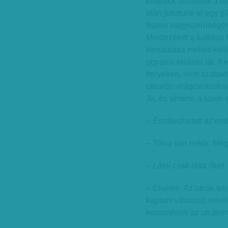
eltalálta, áldassék a n
után jutottunk el egy 
Irszen nagyszerűségér
Mindezeket a kultikus 
kimutatása mellett kell
ugyanis elzárás jár. K
helyeken, nem szabad 
öteurós virágcsokrokat
Ja, és amerre a szem e
– Érintkezhetett az e
– Tiltva van nekik. Mé
– Látni csak látta őket.
– Elvétve. Az utcák tel
kaptam válaszul, mive
keresnének az utcákon