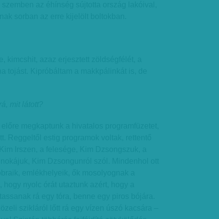
 szemben az éhínség sújtotta ország lakóival,
lnak sorban az erre kijelölt boltokban.
e, kimcshit, azaz erjesztett zöldségfélét, a
a tojást. Kipróbáltam a makkpálinkát is, de
á, mit látott?
jó előre megkaptunk a hivatalos programfüzetet,
ett. Reggeltől estig programok voltak, rettentő
Kim Irszen, a felesége, Kim Dzsongszuk, a
unokájuk, Kim Dzsongunról szól. Mindenhol ott
braik, emlékhelyeik, ők mosolyognak a
, hogy nyolc órát utaztunk azért, hogy a
assanak rá egy tóra, benne egy piros bójára.
eli szikláról lőtt rá egy vízen úszó kacsára –