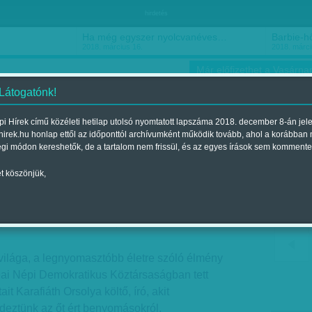
hirdetés
Ha még egyszer nyolcvanéves…
Barbie-h
2018. március 16.
2018. márci
Már előfizethet a Vasárnap
 Látogatónk!
i Hírek című közéleti hetilap utolsó nyomtatott lapszáma 2018. december 8-án jel
hirek.hu honlap ettől az időponttól archívumként működik tovább, ahol a korábban
ókusz
Szerintem
Ízlés
Sport
égi módon kereshetők, de a tartalom nem frissül, és az egyes írások sem kommente
t köszönjük,
paradicsomban
jelent a 2015. február 08.-i lapszámban
világa, a legnyomasztóbb életre szóló élmény
eai Népi Demokratikus Köztársaságban tett
it Karafiáth Orsolya költő, író, akit
deztünk az őt ért benyomásokról.