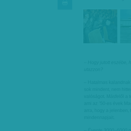
– Hogy jutott eszébe,
utazzon?
– Hatalmas kalandnak 
sok mindent, nem hitte
valóságot. Másfelől a 
ami az ’50-es évek Ma
arra, hogy a jelenben,
mindennapjait.
– Évente 3000–6000 ny