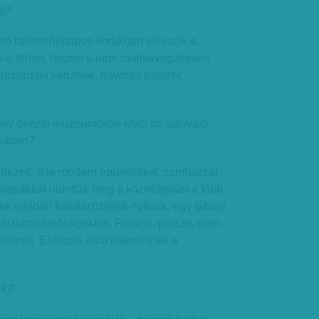
aj?
en három hónapos korukban elveszik a
uk a terhet, hiszen a napi munkavégzésben
ernátusba kerülnek, havonta párszor
ény övezte múzeumokon kívül mi látnivaló
reában?
dezett, tele modern épületekkel, színházzal,
mpákkal oldották meg a közvilágítást a főbb
ek aljában fodrászüzletek nyílnak, egy táblán
 frizuralehetőségekkel. Fotózni, persze, nem
zobrait. Elutazás előtt ellenőrizték a
ak?