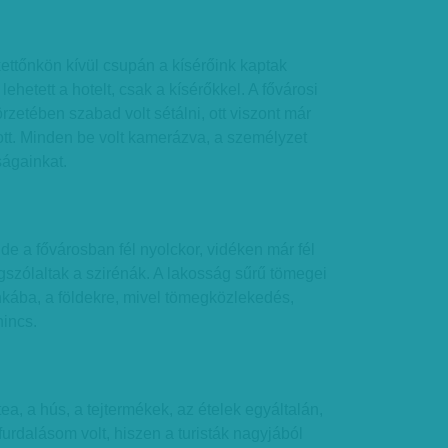
ettőnkön kívül csupán a kísérőink kaptak
lehetett a hotelt, csak a kísérőkkel. A fővárosi
rzetében szabad volt sétálni, ott viszont már
tt. Minden be volt kamerázva, a személyzet
ságainkat.
 de a fővárosban fél nyolckor, vidéken már fél
egszólaltak a szirénák. A lakosság sűrű tömegei
kába, a földekre, mivel tömegközlekedés,
nincs.
ea, a hús, a tejtermékek, az ételek egyáltalán,
furdalásom volt, hiszen a turisták nagyjából