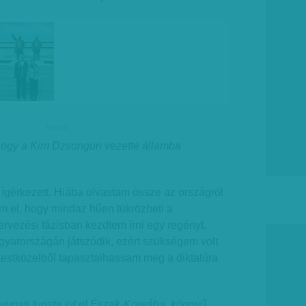
hirdetes
 hogy a Kim Dzsongun vezette államba
ígérkezett. Hiába olvastam össze az országról
m el, hogy mindaz hűen tükrözheti a
tervezési fázisban kezdtem írni egy regényt,
gyarországán játszódik, ezért szükségem volt
 testközelből tapasztalhassam meg a diktatúra
ugati turista jut el Észak-Koreába, könnyű