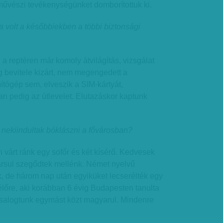
a művészi tevékenységünket domborítottuk ki.
a volt a későbbiekben a többi biztonsági
a reptéren már komoly átvilágítás, vizsgálat
ág bevitele kizárt, nem megengedett a
ítógép sem, elveszik a SIM-kártyát,
n pedig az útlevelet. Elutazáskor kaptunk
 nekiindultak bóklászni a fővárosban?
n várt ránk egy sofőr és két kísérő. Kedvesek
társul szegődtek mellénk. Német nyelvű
, de három nap után egyiküket lecserélték egy
lőre, aki korábban 6 évig Budapesten tanulta
ársalogtunk egymást közt magyarul. Mindenre