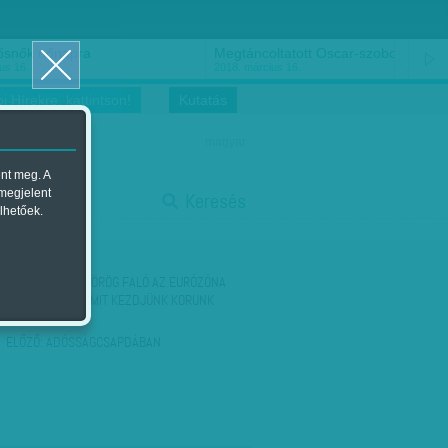
ősnők nőnapra
Megtáncoltatott Oscar-szobor
us 16.
2018. március 16.
i Hírekre, kattintson!
Kutatás
magyar
ent meg. A
start
 megjelent
Keresés
lhetőek.
stop
KÖVETKEZŐ:
A GÖRÖG FALÓ AZ EURÓZÓNA
FALAIN BELÜL - MIT KEZDJÜNK KORUNK
LELEMÉNYES…
ELŐZŐ:
ADÓSSÁGCSAPDÁBAN