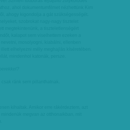
eve! Szintén többórás fejfájdító zötykölődés
gáthoz, ahol dokumentumfilmet nézhettünk Kim
ől, ahogy kigondolja a gát szükségességét.
helyeket, szobrokat nagy-nagy tisztelet
ett megtekintenünk, a tiszteletlenségért
endőt, kalapot sem viselhettem ezeken a
nevetni, mosolyogni, kiabálni, ellenben
 illett elhelyezni mély meghajlás kíséretében.
llát, mindenhol katonák, persze.
mberekkel?
g csak ránk sem pillanthatnak.
jesen kihaltak. Amikor erre rákérdeztem, azt
l mindenük megvan az otthonaikban, mit
.