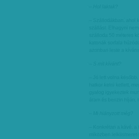
– Hol laktak?
– Szállodákban, ahol k
szállást. Elhagyni nem 
szálloda 50 méteres kö
katonák sorfala húzódo
azonban leste a kíván
– S mit kívánt?
– Jó lett volna később,
hatkor kelni kellett, m
gyalog igyekeztek mun
áram és benzin híján, 
– Mi hiányzott még?
– Konkrétan a kávé, a t
miközben lelkiismeret-