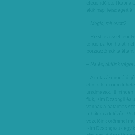
elegendő ételt kapnak,
akik napi fejadagért ál
– Mégis, mit evett?
– Rizst levessel leöntv
tengerparton halat, néh
borzasztónak találtam.
– Na és, térjünk végre r
– Az utazási irodától 
ettől eltérni nem lehet
unalmasak. Itt minden 
fiuk, Kim Dzsongil és 
vannak a hatalmas szo
ruhákon a kitűzőn. Volt
vezetőink örömmel mut
Kim Dzsongszuk egy köz