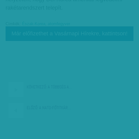
rakétarendszert telepít.
Címkék:
Észak-Korea
,
atomfegyver
Már előfizethet a Vasárnapi Hírekre, kattintson!
KÖVETKEZŐ:
A TÖBBSÉG A…
ELŐZŐ:
A NATO-FŐTITKÁR…