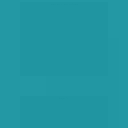
társadalmi célú hirdetés
hirdetés