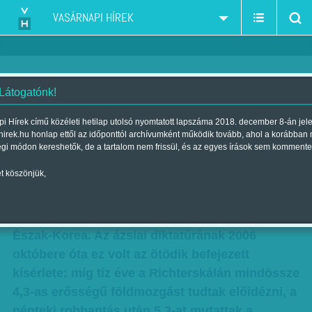
VASÁRNAPI HÍREK
 Látogatónk!
Robbantással ünnepel Észak-
i Hírek című közéleti hetilap utolsó nyomtatott lapszáma 2018. december 8-án jel
hirek.hu honlap ettől az időponttól archívumként működik tovább, ahol a korábban
Korea
égi módon kereshetők, de a tartalom nem frissül, és az egyes írások sem kommente
Szerző:
Szűcs Ágnes
| Megjelent a 2016. szeptember 10.-i
t köszönjük,
lapszámban
Sikeres kísérleti atomrobbantást hajtott végre
Észak-Korea. Az ázsiai diktatúrának 2006
októbere óta ez volt az ötödik befejezett
kísérlete: míg tíz éve a Richterskálán mindössze
4,3-as erősségű földmozgást tudtak előidézni, a
pénteki robbantás után 5,3-at mutattak a