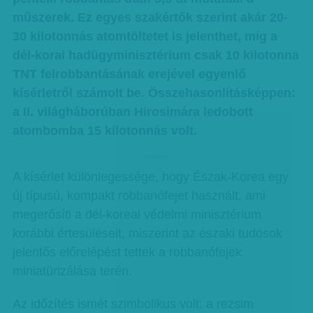
műszerek. Ez egyes szakértők szerint akár 20-
30 kilotonnás atomtöltetet is jelenthet, míg a
dél-korai hadügyminisztérium csak 10 kilotonna
TNT felrobbantásának erejével egyenlő
kísérletről számolt be. Összehasonlításképpen:
a II. világháborúban Hirosimára ledobott
atombomba 15 kilotonnás volt.
hirdetes
A kísérlet különlegessége, hogy Észak-Korea egy
új típusú, kompakt robbanófejet használt, ami
megerősíti a dél-koreai védelmi minisztérium
korábbi értesüléseit, miszerint az északi tudósok
jelentős előrelépést tettek a robbanófejek
miniatürizálása terén.
Az időzítés ismét szimbolikus volt: a rezsim