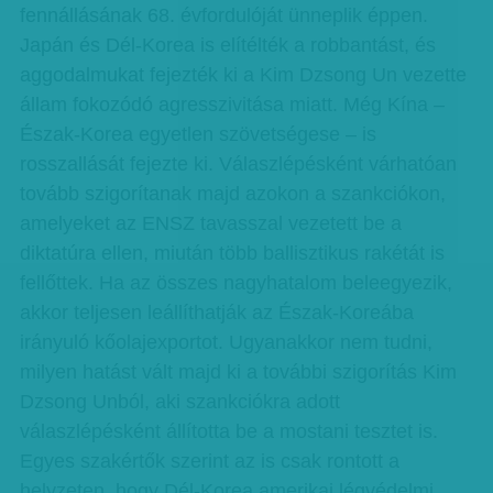
fennállásának 68. évfordulóját ünneplik éppen.
Japán és Dél-Korea is elítélték a robbantást, és
aggodalmukat fejezték ki a Kim Dzsong Un vezette
állam fokozódó agresszivitása miatt. Még Kína –
Észak-Korea egyetlen szövetségese – is
rosszallását fejezte ki. Válaszlépésként várhatóan
tovább szigorítanak majd azokon a szankciókon,
amelyeket az ENSZ tavasszal vezetett be a
diktatúra ellen, miután több ballisztikus rakétát is
fellőttek. Ha az összes nagyhatalom beleegyezik,
akkor teljesen leállíthatják az Észak-Koreába
irányuló kőolajexportot. Ugyanakkor nem tudni,
milyen hatást vált majd ki a további szigorítás Kim
Dzsong Unból, aki szankciókra adott
válaszlépésként állította be a mostani tesztet is.
Egyes szakértők szerint az is csak rontott a
helyzeten, hogy Dél-Korea amerikai légvédelmi