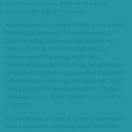
ezek a letartóztatások, akárcsak az évekre
visszamenőek, teljesen legálisak.
A körbeudvarolt, komolyabb kritikához nem szokott
olajkirályság meglepően vehemensen reagált a
különben eléggé langyos kanadai lépésre, egy
Twitterre feltett közleményre. Rijád válaszul
azonnal visszahívta ottawai nagykövetét,
kiutasította a kanadai nagykövetet, befagyasztotta
újabb keletű kereskedelmi kapcsolatait Kanadával,
felfüggesztette a Torontóba tartó légijáratait, a két
ország közötti diákcsere-kapcsolatokat, sőt még a
Kanadában kezelt szaúdi betegek áthelyezését is
megkezdte.
Kanada először az Egyesült Államok közbenjárását
kérte a diplomáciai feszültség oldása érdekében,