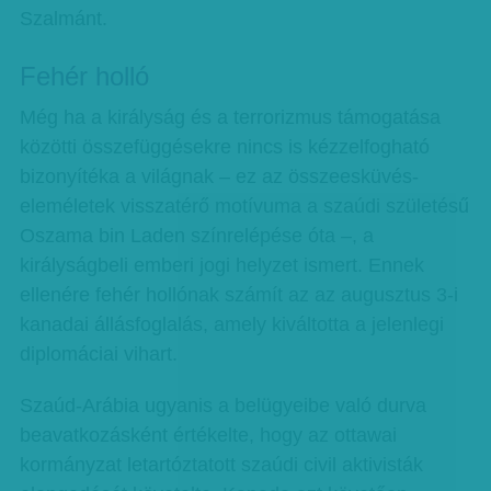
Szalmánt.
Fehér holló
Még ha a királyság és a terrorizmus támogatása
közötti összefüggésekre nincs is kézzelfogható
bizonyítéka a világnak – ez az összeesküvés-
eleméletek visszatérő motívuma a szaúdi születésű
Oszama bin Laden színrelépése óta –, a
királyságbeli emberi jogi helyzet ismert. Ennek
ellenére fehér hollónak számít az az augusztus 3-i
kanadai állásfoglalás, amely kiváltotta a jelenlegi
diplomáciai vihart.
Szaúd-Arábia ugyanis a belügyeibe való durva
beavatkozásként értékelte, hogy az ottawai
kormányzat letartóztatott szaúdi civil aktivisták