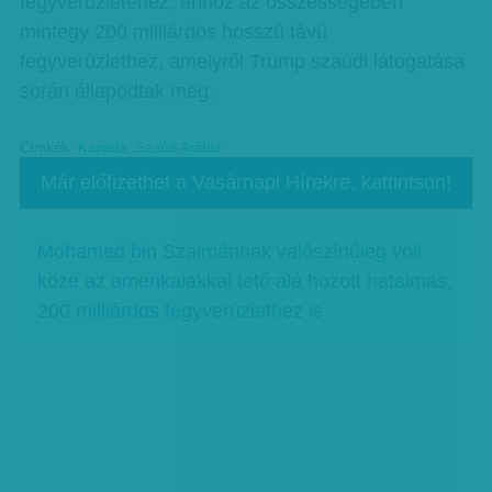
fegyverüzletéhez, ahhoz az összességében
mintegy 200 milliárdos hosszú távú
fegyverüzlethez, amelyről Trump szaúdi látogatása
során állapodtak meg.
Címkék:
Kanada
,
Szaúd-Arábia
Már előfizethet a Vasárnapi Hírekre, kattintson!
Mohamed bin Szalmánnak valószínűleg volt
köze az amerikaiakkal tető alá hozott hatalmas,
200 milliárdos fegyverüzlethez is