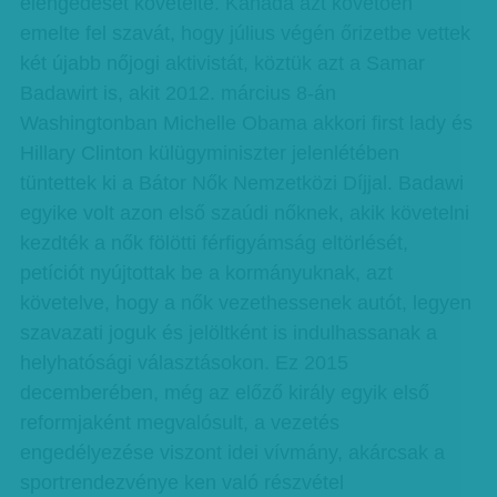
elengedését követelte. Kanada azt követően
emelte fel szavát, hogy július végén őrizetbe vettek
két újabb nőjogi aktivistát, köztük azt a Samar
Badawirt is, akit 2012. március 8-án
Washingtonban Michelle Obama akkori first lady és
Hillary Clinton külügyminiszter jelenlétében
tüntettek ki a Bátor Nők Nemzetközi Díjjal. Badawi
egyike volt azon első szaúdi nőknek, akik követelni
kezdték a nők fölötti férfigyámság eltörlését,
petíciót nyújtottak be a kormányuknak, azt
követelve, hogy a nők vezethessenek autót, legyen
szavazati joguk és jelöltként is indulhassanak a
helyhatósági választásokon. Ez 2015
decemberében, még az előző király egyik első
reformjaként megvalósult, a vezetés
engedélyezése viszont idei vívmány, akárcsak a
sportrendezvénye ken való részvétel