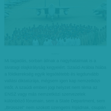
hirdetes
Mi tagadás, sorban állnak a nagyhatalmak is a
sivatagi olajkirályság kegyeiért. Szaúd-Arábia hiába
a földkerekség egyik legsötétebb és legdurvább
vallási diktatúrája, mégsem igen kap nemzetközi
intőt. A szaúdi emberi jogi helyzet nem téma az
ENSZ vagy más nemzetközi szervezetek
különböző fórumain, sem a State Department, sem
„Brüsszel” nem szokott üzengetni Rijádnak, csupán