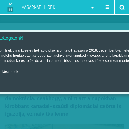
VASÁRNAPI HÍREK
 Látogatónk!
Sarkára állt az olajherceg
i Hírek című közéleti hetilap utolsó nyomtatott lapszáma 2018. december 8-án jel
hirek.hu honlap ettől az időponttól archívumként működik tovább, ahol a korábban
Szerző:
Gál Mária
| Megjelent a 2018. augusztus 10.-i lapszámban
égi módon kereshetők, de a tartalom nem frissül, és az egyes írások sem kommente
t köszönjük,
Olaj, fegyver, befolyási övezet – általában ez a
három legfontosabb tényező a világpolitikában.
Szeretnénk hozzátenni, hogy emberi jogok és
demokrácia, csakhogy, amint azt a napokban
kirobbant kanadai–szaúdi diplomáciai csörte is
igazolja, ez naivitás lenne.