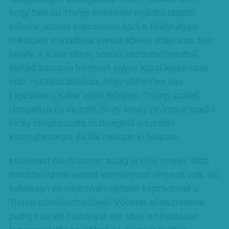
hogy Donald Trump elnökként Rijádba utazott
először, szoros kapcsolatot ápol a királysággal,
miközben Kanadával kereskedelmi vitája van. Már
tavaly, a Katar elleni, szaúdi kezdeményezésű
blokád kapcsán felmerült egyes közel-keleti szak
értői nyilatkozatokban, hogy vélhetően van
kapcsolat a Katar elleni fellépés, Trump szaúdi
látogatása és aközött, hogy tavaly nyáron a szaúdi
király megfosztotta tisztségétől a korábbi
koronaherceget és fiát nevezte ki helyette.
Mohamed bin Szalmán addig is erős ember, több
minisztériumot vezető kormányzati tényező volt, aki
tudatosan és intenzíven építette kapcsolatait a
Trump-adminisztrációval. Védelmi miniszterként
pedig minden bizonnyal volt köze az évszázad