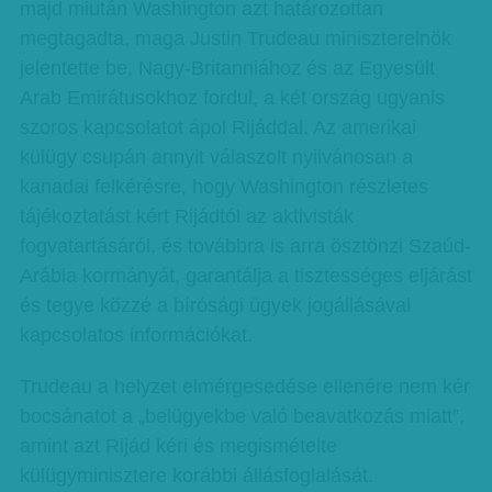
majd miután Washington azt határozottan
megtagadta, maga Justin Trudeau miniszterelnök
jelentette be, Nagy-Britanniához és az Egyesült
Arab Emirátusokhoz fordul, a két ország ugyanis
szoros kapcsolatot ápol Rijáddal. Az amerikai
külügy csupán annyit válaszolt nyilvánosan a
kanadai felkérésre, hogy Washington részletes
tájékoztatást kért Rijádtól az aktivisták
fogvatartásáról, és továbbra is arra ösztönzi Szaúd-
Arábia kormányát, garantálja a tisztességes eljárást
és tegye közzé a bírósági ügyek jogállásával
kapcsolatos információkat.
Trudeau a helyzet elmérgesedése ellenére nem kér
bocsánatot a „belügyekbe való beavatkozás miatt”,
amint azt Rijád kéri és megismételte
külügyminisztere korábbi állásfoglalását.