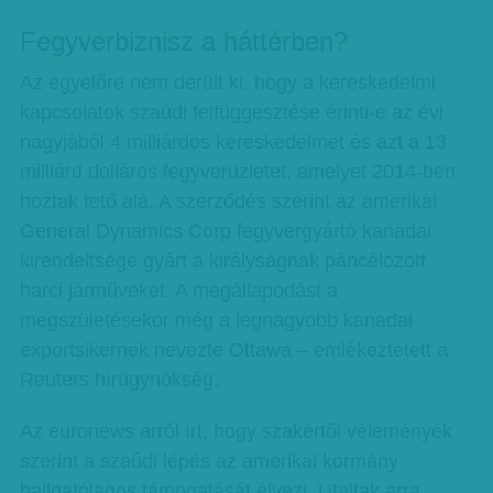
Fegyverbiznisz a háttérben?
Az egyelőre nem derült ki, hogy a kereskedelmi
kapcsolatok szaúdi felfüggesztése érinti-e az évi
nagyjából 4 milliárdos kereskedelmet és azt a 13
milliárd dolláros fegyverüzletet, amelyet 2014-ben
hoztak tető alá. A szerződés szerint az amerikai
General Dynamics Corp fegyvergyártó kanadai
kirendeltsége gyárt a királyságnak páncélozott
harci járműveket. A megállapodást a
megszületésekor még a legnagyobb kanadai
exportsikernek nevezte Ottawa – emlékeztetett a
Reuters hírügynökség.
Az euronews arról írt, hogy szakértői vélemények
szerint a szaúdi lépés az amerikai kormány
hallgatólagos támogatását élvezi. Utaltak arra,