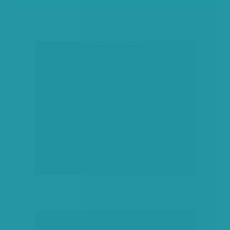
társadalmi célú hirdetés
hirdetés