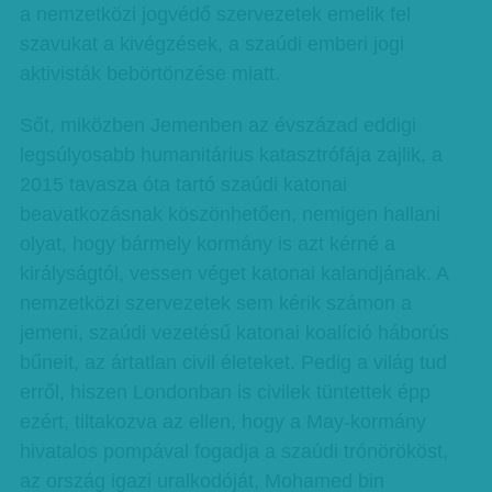
a nemzetközi jogvédő szervezetek emelik fel
szavukat a kivégzések, a szaúdi emberi jogi
aktivisták bebörtönzése miatt.
Sőt, miközben Jemenben az évszázad eddigi
legsúlyosabb humanitárius katasztrófája zajlik, a
2015 tavasza óta tartó szaúdi katonai
beavatkozásnak köszönhetően, nemigen hallani
olyat, hogy bármely kormány is azt kérné a
királyságtól, vessen véget katonai kalandjának. A
nemzetközi szervezetek sem kérik számon a
jemeni, szaúdi vezetésű katonai koalíció háborús
bűneit, az ártatlan civil életeket. Pedig a világ tud
erről, hiszen Londonban is civilek tüntettek épp
ezért, tiltakozva az ellen, hogy a May-kormány
hivatalos pompával fogadja a szaúdi trónörököst,
az ország igazi uralkodóját, Mohamed bin