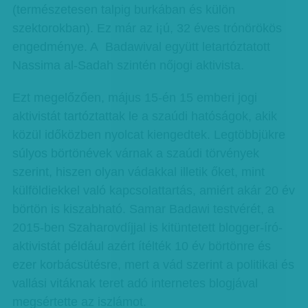
(természetesen talpig burkában és külön
szektorokban). Ez már az i¡ú, 32 éves trónörökös
engedménye. A Badawival együtt letartóztatott
Nassima al-Sadah szintén nőjogi aktivista.
Ezt megelőzően, május 15-én 15 emberi jogi
aktivistát tartóztattak le a szaúdi hatóságok, akik
közül időközben nyolcat kiengedtek. Legtöbbjükre
súlyos börtönévek várnak a szaúdi törvények
szerint, hiszen olyan vádakkal illetik őket, mint
külföldiekkel való kapcsolattartás, amiért akár 20 év
börtön is kiszabható. Samar Badawi testvérét, a
2015-ben Szaharovdíjjal is kitüntetett blogger-író-
aktivistát például azért ítélték 10 év börtönre és
ezer korbácsütésre, mert a vád szerint a politikai és
vallási vitáknak teret adó internetes blogjával
megsértette az iszlámot.