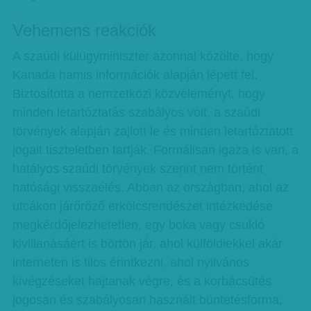
Vehemens reakciók
A szaúdi külügyminiszter azonnal közölte, hogy
Kanada hamis információk alapján lépett fel.
Biztosította a nemzetközi közvéleményt, hogy
minden letartóztatás szabályos volt, a szaúdi
törvények alapján zajlott le és minden letartóztatott
jogait tiszteletben tartják. Formálisan igaza is van, a
hatályos szaúdi törvények szerint nem történt
hatósági visszaélés. Abban az országban, ahol az
utcákon járőröző erkölcsrendészet intézkedése
megkérdőjelezhetetlen, egy boka vagy csukló
kivillanásáért is börtön jár, ahol külföldiekkel akár
interneten is tilos érintkezni, ahol nyilvános
kivégzéseket hajtanak végre, és a korbácsütés
jogosan és szabályosan használt büntetésforma,