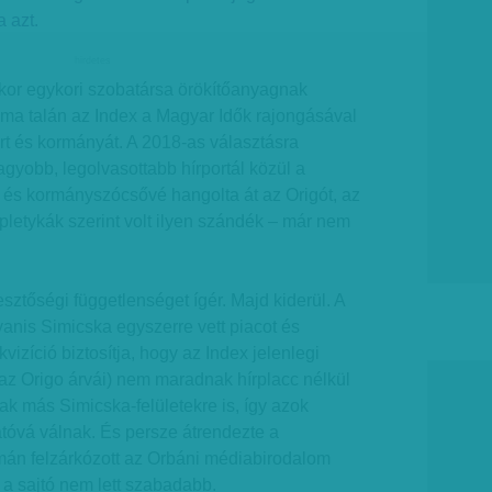
a azt.
hirdetes
kor egykori szobatársa örökítőanyagnak
), ma talán az Index a Magyar Idők rajongásával
rt és kormányát. A 2018-as választásra
gyobb, legolvasottabb hírportál közül a
 és kormányszócsővé hangolta át az Origót, az
pletykák szerint volt ilyen szándék – már nem
sztőségi függetlenséget ígér. Majd kiderül. A
anis Simicska egyszerre vett piacot és
kvizíció biztosítja, hogy az Index jelenlegi
 az Origo árvái) nem maradnak hírplacc nélkül
óak más Simicska-felületekre is, így azok
tóvá válnak. És persze átrendezte a
imán felzárkózott az Orbáni médiabirodalom
e a sajtó nem lett szabadabb.