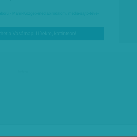
ború - Mahir-Közgép-médiabirodalom
,
média-sajtó-tévé-
thet a Vasárnapi Hírekre, kattintson!
hirdetés