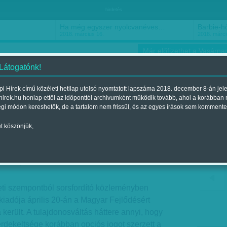
hirdetés
Ha még egyszer nyolcvanéves…
Barbie-h
2018. március 16.
2018. márci
Már előfizethet a Vasárnap
 Látogatónk!
i Hírek című közéleti hetilap utolsó nyomtatott lapszáma 2018. december 8-án jel
hirek.hu honlap ettől az időponttól archívumként működik tovább, ahol a korábban
ókusz
Szerintem
Ízlés
Sport
égi módon kereshetők, de a tartalom nem frissül, és az egyes írások sem kommente
t köszönjük,
exál
2017. április 22.-i lapszámban
eti szempontból sorsfordító közleményben
 kiadója április 20-án a Magyar Fejlődésért
került. A tulajdonosváltás háttere annyi, hogy
rdekeltsége korábban opciós jogot szerzett a