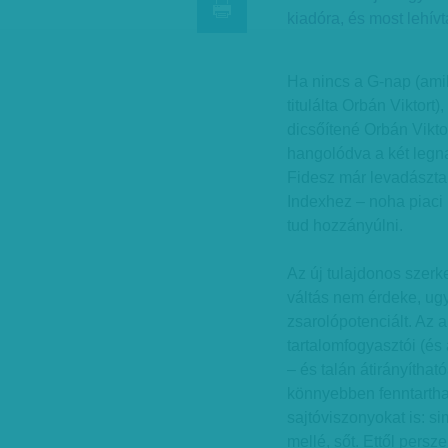
kiadóra, és most lehívt
Ha nincs a G-nap (ami
titulálta Orbán Viktort
dicsőítené Orbán Vikto
hangolódva a két legna
Fidesz már levadászta
Indexhez – noha piaci 
tud hozzányúlni.
Az új tulajdonos szerke
váltás nem érdeke, ugy
zsarolópotenciált. Az a
tartalomfogyasztói (és
– és talán átirányíthat
könnyebben fenntartha
sajtóviszonyokat is: s
mellé, sőt. Ettől persz