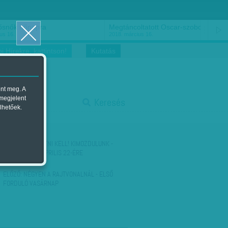
ősnők nőnapra
Megtáncoltatott Oscar-szobor
us 16.
2018. március 16.
i Hírekre, kattintson!
Kutatás
ent meg. A
start
 megjelent
Keresés
lhetőek.
stop
KÖVETKEZŐ:
LÁTNI KELL! KIMOZDULUNK -
AJÁNLATAINK ÁPRILIS 22-ÉRE
ELŐZŐ:
NÉGYEN A RAJTVONALNÁL - ELSŐ
FORDULÓ VASÁRNAP