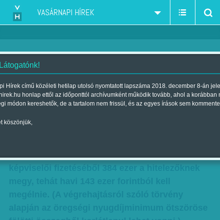
VASÁRNAPI HÍREK
 Látogatónk!
Simonka bebukta
i Hírek című közéleti hetilap utolsó nyomtatott lapszáma 2018. december 8-án jel
hirek.hu honlap ettől az időponttól archívumként működik tovább, ahol a korábban
Szerző:
Munkatársunktól
| Megjelent a 2017. március 11.-i lapszámban
égi módon kereshetők, de a tartalom nem frissül, és az egyes írások sem kommente
t köszönjük,
Simonka György fideszes politikusra rájár a
rúd: végrehajtást rendeltek el képviselői
tiszteletdíjára, így a nettó 527 ezer forintos
képviselői fizetéséből 384 ezer a hitelezőknek
megy, tehát havi 143 ezer forintból kell
megélnie. (A végrehajtásról szóló törvény
alapján az öregségi nyugdíjminimum ötszöröse