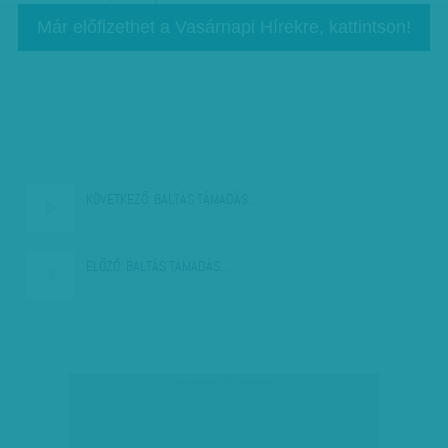
Már előfizethet a Vasárnapi Hírekre, kattintson!
KÖVETKEZŐ:
BALTÁS TÁMADÁS…
ELŐZŐ:
BALTÁS TÁMADÁS…
társadalmi célú hirdetés