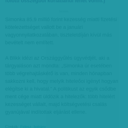
fölötti összegből korlátlanul lehet vonni.)
hirdetes
Simonka 85,9 millió forint kezesség miatti fizetési
kötelezettséget vallott be a januári
vagyonnyilatkozatában, tiszteletdíján kívül más
bevételt nem említett.
A Blikk idézi az Országgyűlés ügyvédjét, aki a
tárgyaláson azt mondta: „Simonka úr esetében
több végrehajtáskérő is van, minden hónapban
sakkozni kell, hogy melyik hiteleőoi igényt hogyan
elégítse ki a hivatal.” A politikust az egyik csődbe
ment cége miatt üldözik a hitelezők: több hitelért
kezességet vállalt, majd költségvetési csalás
gyanújával indítottak eljárást ellene.
Címkék:
Fidesz
,
botrány