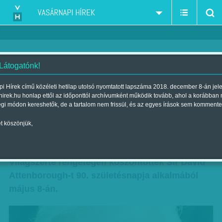
VASÁRNAPI HÍREK
 Látogatónk!
89 évesen rekordot döntött, 90
i Hírek című közéleti hetilap utolsó nyomtatott lapszáma 2018. december 8-án jel
hirek.hu honlap ettől az időponttól archívumként működik tovább, ahol a korábban
évesen forgat, ha nem tenné,
égi módon kereshetők, de a tartalom nem frissül, és az egyes írások sem kommente
istenkáromlásnak érezné
t köszönjük,
Szerző:
Munkatársunktól
| Megjelent a 2016. május 14.-i lapszámban
Világszerte rengetegen köszöntötték Sir David
Attenborough-t 90. születésnapja alkalmából
május 8-án.