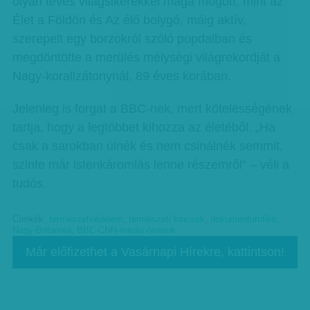
olyan tévés világsikerekkel maga mögött, mint az
Élet a Földön és Az élő bolygó, máig aktív,
szerepelt egy borzokról szóló popdalban és
megdöntötte a merülés mélységi világrekordját a
Nagy-korallzátonynál, 89 éves korában.
Jelenleg is forgat a BBC-nek, mert kötelességének
tartja, hogy a legtöbbet kihozza az életéből. „Ha
csak a sarokban ülnék és nem csinálnék semmit,
szinte már istenkáromlás lenne részemről” – véli a
tudós.
Címkék:
természetvédelem
,
természeti kincsek
,
dokumentumfilm
,
Nagy-Britannia
,
BBC-CNN-média óriások
Már előfizethet a Vasárnapi Hírekre, kattintson!