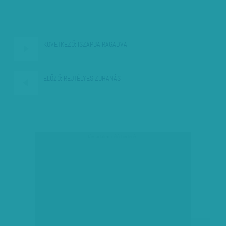
KÖVETKEZŐ:
ISZAPBA RAGADVA
ELŐZŐ:
REJTÉLYES ZUHANÁS
társadalmi célú hirdetés