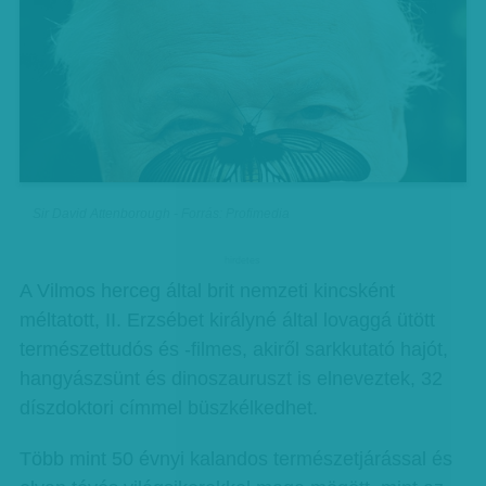
Sir David Attenborough - Forrás: Profimedia
hirdetes
A Vilmos herceg által brit nemzeti kincsként
méltatott, II. Erzsébet királyné által lovaggá ütött
természettudós és -filmes, akiről sarkkutató hajót,
hangyászsünt és dinoszauruszt is elneveztek, 32
díszdoktori címmel büszkélkedhet.
Több mint 50 évnyi kalandos természetjárással és