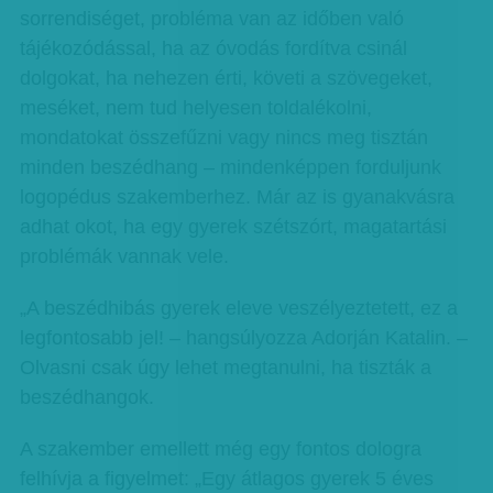
sorrendiséget, probléma van az időben való
tájékozódással, ha az óvodás fordítva csinál
dolgokat, ha nehezen érti, követi a szövegeket,
meséket, nem tud helyesen toldalékolni,
mondatokat összefűzni vagy nincs meg tisztán
minden beszédhang – mindenképpen forduljunk
logopédus szakemberhez. Már az is gyanakvásra
adhat okot, ha egy gyerek szétszórt, magatartási
problémák vannak vele.
„A beszédhibás gyerek eleve veszélyeztetett, ez a
legfontosabb jel! – hangsúlyozza Adorján Katalin. –
Olvasni csak úgy lehet megtanulni, ha tiszták a
beszédhangok.
A szakember emellett még egy fontos dologra
felhívja a figyelmet: „Egy átlagos gyerek 5 éves