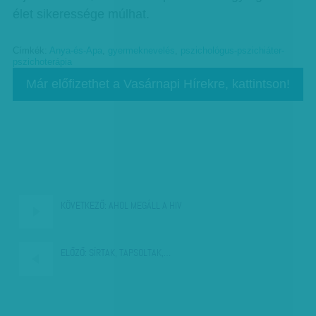
élet sikeressége múlhat.
Címkék:
Anya-és-Apa
,
gyermeknevelés
,
pszichológus-pszichiáter-
pszichoterápia
Már előfizethet a Vasárnapi Hírekre, kattintson!
KÖVETKEZŐ:
AHOL MEGÁLL A HIV
ELŐZŐ:
SÍRTAK, TAPSOLTAK,…