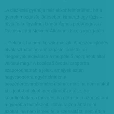
„A diszlexia gyanúja már akkor felmerülhet, ha a
gyerek mozgásfejlődésében kimarad egy fázis –
hívja fel a figyelmet Ungár Ágnes pedagógus, a
Rákospalotai Meixner Általános Iskola igazgatója.
– Például, ha nem kúszik-mászik. A beszédfejlődés
elválaszthatatlan a mozgásfejlődéstől, az
idegpályák aktiválása a megfelelő mozgások által
valósul meg.” A középső óvodai csoportra
szaporodhatnak a jelek, amelyek aztán
nagycsoportra egyértelműen a
beszédértésproblémára utalnak már: ha nem alakul
ki a jobb-bal oldal megkülönböztetése, ha
koordinálatlan a mozgás, ha nem tudja azonosítani
a gyerek a testrészeit, illetve rajzon ábrázolni
azokat, ha nem ismeri fel a szerialitást, nem érti a