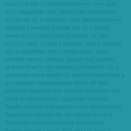
kora körül már a betűk felét felismeri. Nem azért,
mert megtanítják neki, hanem mert természetes
igénye van rá. A legtöbben, mire iskolába mennek,
legalább a nevüket le tudják írni. Az a gyerek,
akinek beszédértési zavarai vannak, az nem
szívesen vesz ceruzát a kezében, nem is fogja jól
azt, és egyáltalán nem motivált abban, hogy
iskolába menjen. Addigra ugyanis már jócskán,
akár két évvel le van maradva a többiektől.” Ez a
lemaradás pedig tovább nő, amikor megkezdődik a
gyorsléptékű olvasástanulás. Rövid idő alatt
borzasztó kudarcok érik: felcseréli a betűket, nem
megy az összeolvasás. Egyáltalán: nem tud
figyelni. Sokszor a pedagógus csak egy rendetlen,
figyelmetlen gyereket lát, aki zavarja az órát a
folyamatos közbeszólásokkal, kérdésekkel,
ismételgetéssel – holott arról van szó, hogy a