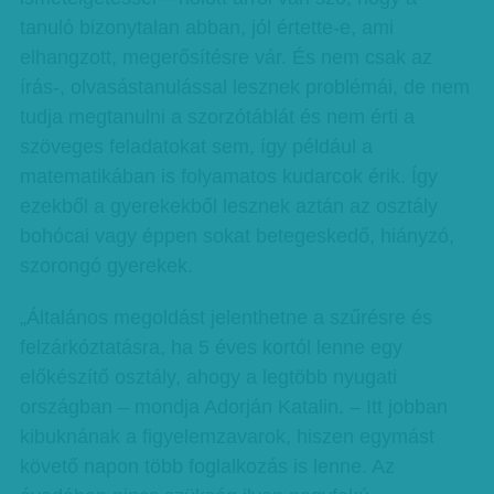
tanuló bizonytalan abban, jól értette-e, ami
elhangzott, megerősítésre vár. És nem csak az
írás-, olvasástanulással lesznek problémái, de nem
tudja megtanulni a szorzótáblát és nem érti a
szöveges feladatokat sem, így például a
matematikában is folyamatos kudarcok érik. Így
ezekből a gyerekekből lesznek aztán az osztály
bohócai vagy éppen sokat betegeskedő, hiányzó,
szorongó gyerekek.
„Általános megoldást jelenthetne a szűrésre és
felzárkóztatásra, ha 5 éves kortól lenne egy
előkészítő osztály, ahogy a legtöbb nyugati
országban – mondja Adorján Katalin. – Itt jobban
kibuknának a figyelemzavarok, hiszen egymást
követő napon több foglalkozás is lenne. Az