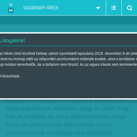
VASÁRNAPI HÍREK
 Látogatónk!
Sorsfordító jelek - Egy élet
i Hírek című közéleti hetilap utolsó nyomtatott lapszáma 2018. december 8-án jel
hirek.hu honlap ettől az időponttól archívumként működik tovább, ahol a korábban
sikeressége múlhat a korai
égi módon kereshetők, de a tartalom nem frissül, és az egyes írások sem kommente
felismerésen
t köszönjük,
Szerző:
Kertész Anna
| Megjelent a 2015. november 28.-i lapszámban
Ezekben a hetekben formálódik a vélemény a
nagycsoportosok esetében, hogy ki „érett meg”
már az iskolára, és ezzel párhuzamosan, hogy
ki az, aki pluszévre és fejlesztésre szorul –
szerencsésnek mondható az a diszlexiás