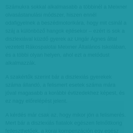
Számukra sokkal alkalmasabb a többinél a Meixner
olvasástanulási módszer, hiszen ennél
odafigyelnek a beszédmotorikára, hogy mit csinál a
száj a különböző hangok ejtésekor – ezért is sok a
diszlexiával küzdő gyerek az Ungár Ágnes által
vezetett Rákospalotai Meixner Általános Iskolában,
és a többi olyan helyen, ahol ezt a metódust
alkalmazzák.
A szakértők szerint bár a diszlexiás gyerekek
száma állandó, a felismert esetek száma mára
jóval magasabb a korábbi évtizedekhez képest, és
ez nagy előrelépést jelent.
A kérdés már csak az, hogy mikor jön a felismerés.
Mert bár a diszlexiás fiatalok egészen felnőttkorig
fejleszthetőek, a korai kompenzáción egy egész