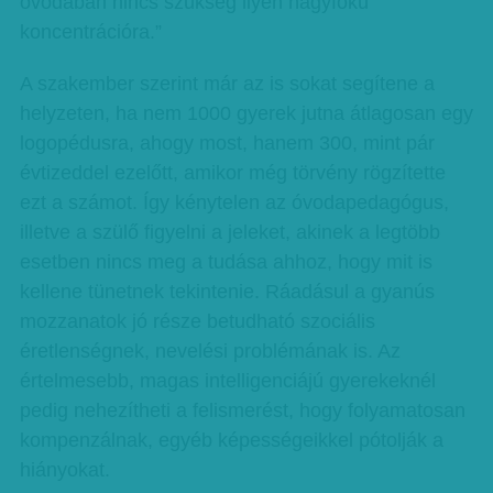
óvodában nincs szükség ilyen nagyfokú
koncentrációra.”
A szakember szerint már az is sokat segítene a
helyzeten, ha nem 1000 gyerek jutna átlagosan egy
logopédusra, ahogy most, hanem 300, mint pár
évtizeddel ezelőtt, amikor még törvény rögzítette
ezt a számot. Így kénytelen az óvodapedagógus,
illetve a szülő figyelni a jeleket, akinek a legtöbb
esetben nincs meg a tudása ahhoz, hogy mit is
kellene tünetnek tekintenie. Ráadásul a gyanús
mozzanatok jó része betudható szociális
éretlenségnek, nevelési problémának is. Az
értelmesebb, magas intelligenciájú gyerekeknél
pedig nehezítheti a felismerést, hogy folyamatosan
kompenzálnak, egyéb képességeikkel pótolják a
hiányokat.