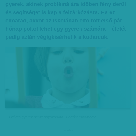
gyerek, akinek problémájára időben fény derül
és segítséget is kap a felzárkózásra. Ha ez
elmarad, akkor az iskolában eltöltött első pár
hónap pokol lehet egy gyerek számára – életét
pedig aztán végigkísérhetik a kudarcok.
Ötéves gyerek beszédgyakorlata - Forrás: Profimedia
hirdetes