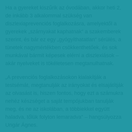
Ha a gyereket kiszűrik az óvodában, akkor heti 2,
de inkább 3 alkalommal szükség van
diszlexiaprevenciós foglalkozásra, amelyektől a
gyerekek „szárnyakat kaphatnak” a szakemberek
szerint, és bár ez egy „gyógyíthatatlan” sérülés, a
tünetek nagymértékben csökkenthetőek, és sok
munkával bármit képesek elérni a diszlexiások –
akár nyelveket is tökéletesen megtanulhatnak.
„A prevenciós foglalkozásokon kialakítják a
testsémát, megtanulják az irányokat és elsajátítják
az olvasást is, hiszen fontos, hogy ezt a számukra
nehéz készséget a saját tempójukban tanulják
meg, és ne az iskolában, a többiekkel együtt
haladva, tőlük folyton lemaradva” – hangsúlyozza
Ungár Ágnes.