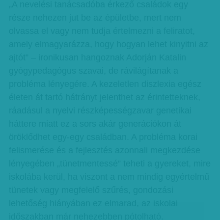
„A nevelési tanácsadóba érkező családok egy
része nehezen jut be az épületbe, mert nem
olvassa el vagy nem tudja értelmezni a feliratot,
amely elmagyarázza, hogy hogyan lehet kinyitni az
ajtót” – ironikusan hangoznak Adorján Katalin
gyógypedagógus szavai, de rávilágítanak a
probléma lényegére. A kezeletlen diszlexia egész
életen át tartó hátrányt jelenthet az érintetteknek,
ráadásul a nyelvi részképességzavar genetikai
háttere miatt ez a sors akár generációkon át
öröklődhet egy-egy családban. A probléma korai
felismerése és a fejlesztés azonnali megkezdése
lényegében „tünetmentessé” teheti a gyereket, mire
iskolába kerül, ha viszont a nem mindig egyértelmű
tünetek vagy megfelelő szűrés, gondozási
lehetőség hiányában ez elmarad, az iskolai
időszakban már nehezebben pótolható.