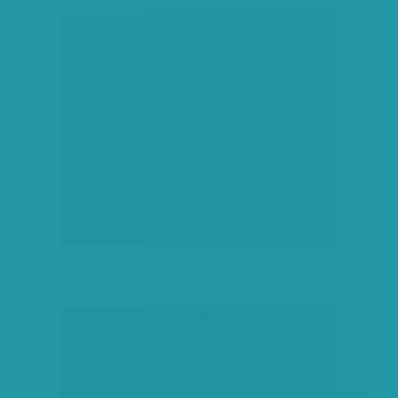
társadalmi célú hirdetés
hirdetés