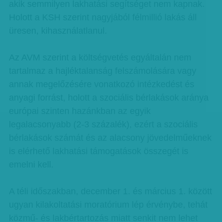
akik semmilyen lakhatási segítséget nem kapnak.
Holott a KSH szerint nagyjából félmillió lakás áll
üresen, kihasználatlanul.
Az AVM szerint a költségvetés egyáltalán nem
tartalmaz a hajléktalanság felszámolására vagy
annak megelőzésére vonatkozó intézkedést és
anyagi forrást, holott a szociális bérlakások aránya
európai szinten hazánkban az egyik
legalacsonyabb (2-3 százalék), ezért a szociális
bérlakások számát és az alacsony jövedelműeknek
is elérhető lakhatási támogatások összegét is
emelni kell.
A téli időszakban, december 1. és március 1. között
ugyan kilakoltatási moratórium lép érvénybe, tehát
közmű- és lakbértartozás miatt senkit nem lehet