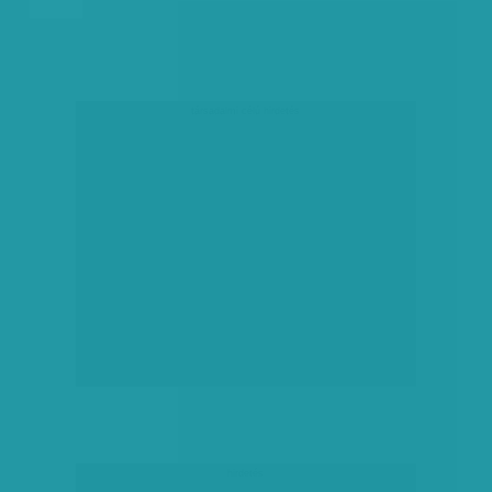
társadalmi célú hirdetés
hirdetés