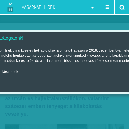
VASÁRNAPI HÍREK
 Látogatónk!
Százezrek rettegnek
i Hírek című közéleti hetilap utolsó nyomtatott lapszáma 2018. december 8-án jel
hirek.hu honlap ettől az időponttól archívumként működik tovább, ahol a korábban
Szerző:
Munkatársunktól
| Megjelent a 2016. október 08.-i lapszámban
égi módon kereshetők, de a tartalom nem frissül, és az egyes írások sem kommente
t köszönjük,
„A lakhatás közügy, az nem lehet választás
kérdése, hogy együnk vagy lakjunk” – véli A
Város Mindenkié Csoport. Több tízezren élnek
az utcán és hajléktalanszállókon, valamint
százezer embert fenyeget a kilakoltatás
veszélye.