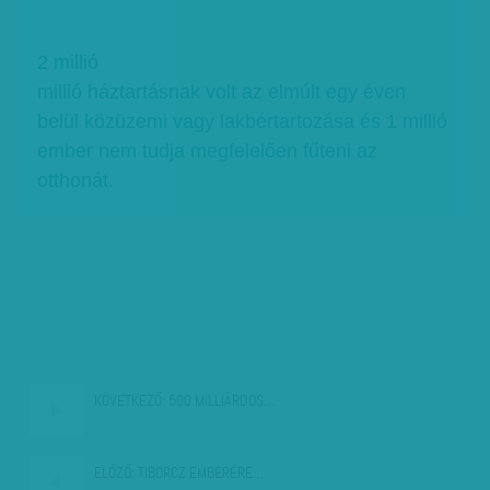
2 millió
millió háztartásnak volt az elmúlt egy éven
belül közüzemi vagy lakbértartozása és 1 millió
ember nem tudja megfelelően fűteni az
otthonát.
KÖVETKEZŐ:
500 MILLIÁRDOS…
ELŐZŐ:
TIBORCZ EMBERÉRE…