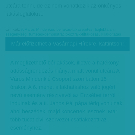
utcára tenni, de ez nem vonatkozik az önkényes
lakásfoglalókra.
Címkék:
A Város Mindenkié
,
bérlakás-lakásépítés
,
hajléktalan
,
szegénység
,
tüntetés-demonstráció-sztrájk-tiltakozás
,
kilakoltatás
Már előfizethet a Vasárnapi Hírekre, kattintson!
A megfizethető bérlakások, illetve a hatékony
adósságrendezés hiánya miatt vonul utcára A
Város Mindenkié Csoport szombaton 15
órakor. A 6. menet a lakhatáshoz való jogért
nevű esemény résztvevői az Erzsébet térről
indulnak és a II. János Pál pápa térig vonulnak,
ahol beszédek, majd koncertek lesznek. Már
több tucat civil szervezet csatlakozott az
eseményhez.