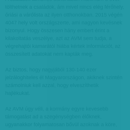
tölthetnek a családok, ám mivel nincs elég férőhely,
óriási a várólista az ilyen otthonokban. 2015 végén
4047 hely volt országszerte, ami nagyon kevésnek
bizonyul. Hogy összesen hány embert érint a
kilakoltatás veszélye, azt az AVM sem tudja, a
végrehajtói kamarától hiába kértek információt, az
összesített adatokat nem kapták meg.
Az biztos, hogy nagyjából 130-140 ezer
jelzáloghiteles él Magyarországon, akiknek szintén
számolniuk kell azzal, hogy elveszíthetik
hajlékukat.
Az AVM úgy véli, a kormány egyre kevesebb
támogatást ad a szegénységben élőknek,
ugyanakkor folyamatosan bővül azoknak a köre,