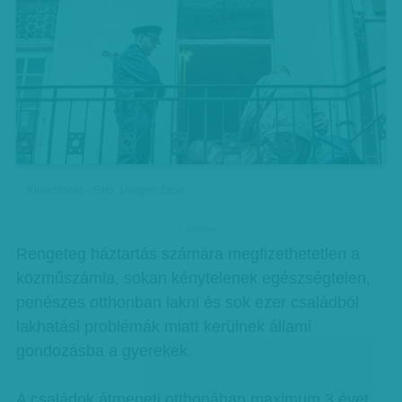
Kilakoltatás - Fotó: Üveges Zsolt
hirdetes
Rengeteg háztartás számára megfizethetetlen a
közműszámla, sokan kénytelenek egészségtelen,
penészes otthonban lakni és sok ezer családból
lakhatási problémák miatt kerülnek állami
gondozásba a gyerekek.
A családok átmeneti otthonában maximum 3 évet