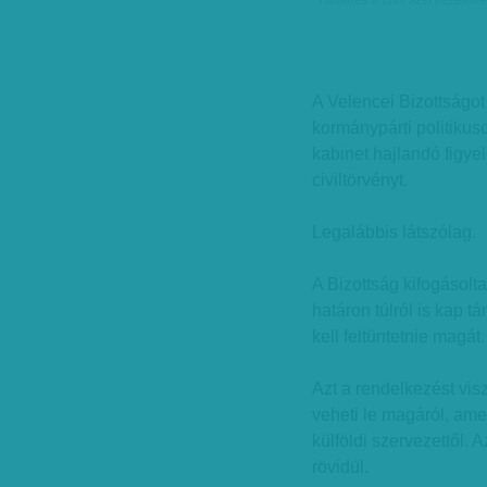
Tüntetés a civil szervezetek
A Velencei Bizottságo
kormánypárti politikus
kabinet hajlandó figyel
civiltörvényt.
Legalábbis látszólag.
A Bizottság kifogásolt
határon túlról is kap t
kell feltüntetnie magá
Azt a rendelkezést visz
veheti le magáról, am
külföldi szervezettől. 
rövidül.