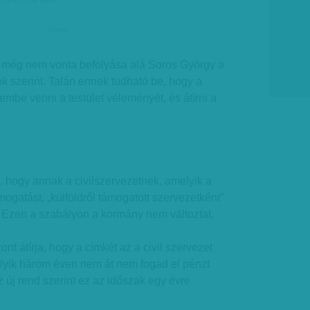
ért a Hősök terén
hirdetes
t még nem vonta befolyása alá Soros György a
ok szerint. Talán ennek tudható be, hogy a
embe venni a testület véleményét, és átírni a
a, hogy annak a civilszervezetnek, amelyik a
ámogatást, „külföldről támogatott szervezetként”
t. Ezen a szabályon a kormány nem változtat.
ont átírja, hogy a címkét az a civil szervezet
elyik három éven nem át nem fogad el pénzt
Az új rend szerint ez az időszak egy évre