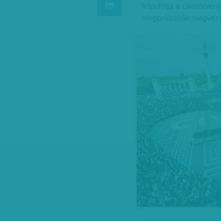
felpuhítja a civiltörvé
megpróbálják megveze