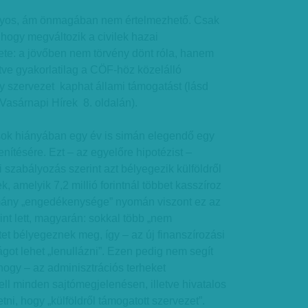
ányos, ám önmagában nem értelmezhető. Csak
 hogy megváltozik a civilek hazai
ete: a jövőben nem törvény dönt róla, hanem
letve gyakorlatilag a CÖF-höz közelálló
y szervezet kaphat állami támogatást (lásd
 Vasárnapi Hírek 8. oldalán).
sok hiányában egy év is simán elegendő egy
lenítésére. Ezt – az egyelőre hipotézist –
gi szabályozás szerint azt bélyegezik külföldről
, amelyik 7,2 millió forintnál többet kasszíroz
ormány „engedékenysége” nyomán viszont ez az
orint lett, magyarán: sokkal több „nem
et bélyegeznek meg, így – az új finanszírozási
ágot lehet „lenullázni”. Ezen pedig nem segít
hogy – az adminisztrációs terheket
l minden sajtómegjelenésen, illetve hivatalos
ni, hogy „külföldről támogatott szervezet”.