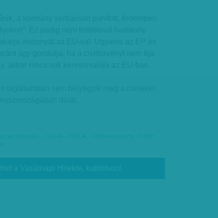
nik, a kormány verbálisan puhított, érdemben
bályokon”. Ez pedig nem feltétlenül hatékony
i akarja viszonyát az EU-val. Ugyanis az EP és
ánt úgy gondolja, ha a civiltörvényt nem írja
y, akkor nincs sok keresnivalója az EU-ban.
n tagállamban sem bélyegzik meg a civileket.
Oroszországában divat.
zati támadás - civilek - NGOk
,
Orbán-kormány
,
Orbán
ás
thet a Vasárnapi Hírekre, kattintson!