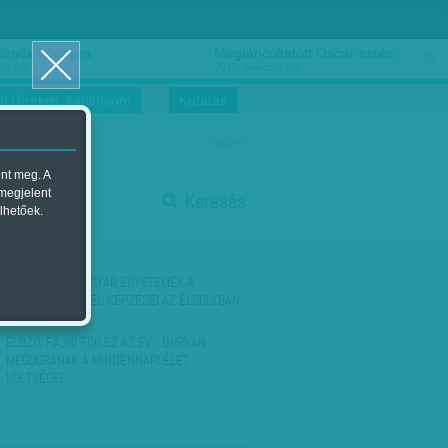
ősnők nőnapra
Megtáncoltatott Oscar-szobor
us 16.
2018. március 16.
i Hírekre, kattintson!
Kutatás
magyar
ent meg. A
start
 megjelent
Keresés
lhetőek.
stop
KÖVETKEZŐ:
MAGYAR EGYETEMEK A
TOPLISTÁN - A CEU KÉPZÉSEI AZ ÉLBOLYBAN
ELŐZŐ:
FÁJNI FOG EZ AZ ÉV - DURVÁN
MEGUGRANAK A MINDENNAPI ÉLET
KÖLTSÉGEI