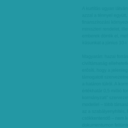
A kurtítás ugyan látv
azzal a ténnyel együtt,
finanszírozási környez
miniszteri rendelet, il
emberek döntik el, mel
írásunkat a június 10-i
Magyarán: hazai forrá
civiltársaság ellehetet
erősíti, hogy a jelenle
támogatott szervezetnek
a határon túlról. A k
értékhatár 0,5 millió f
kormányzati” szervezet
modellel – több társas
az a szabályenyhítés, 
csökkentendő – nem kel
dokumentumon feltüntet