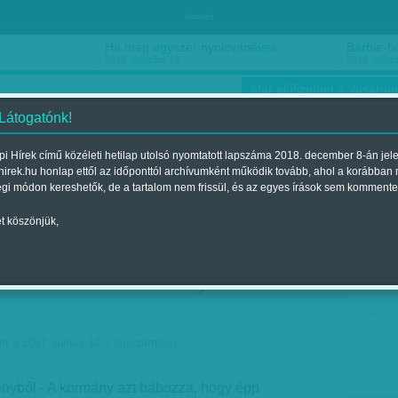
hirdetés
Ha még egyszer nyolcvanéves…
Barbie-h
2018. március 16.
2018. márci
Már előfizethet a Vasárnap
 Látogatónk!
i Hírek című közéleti hetilap utolsó nyomtatott lapszáma 2018. december 8-án jel
hirek.hu honlap ettől az időponttól archívumként működik tovább, ahol a korábban
ókusz
Szerintem
Ízlés
Sport
égi módon kereshetők, de a tartalom nem frissül, és az egyes írások sem kommente
t köszönjük,
az engedményből - Eltűri-e
 az Orbán-kormány
nt a 2017. június 10.-i lapszámban
ényből - A kormány azt bábozza, hogy épp