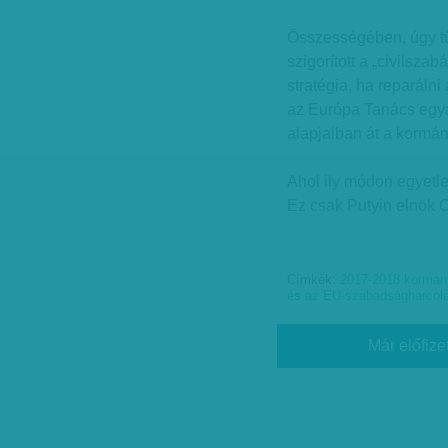
Összességében, úgy tű
szigorított a „civilsza
stratégia, ha reparáln
az Európa Tanács egyar
alapjaiban át a kormán
Ahol ily módon egyetle
Ez csak Putyin elnök 
Címkék:
2017-2018 kormány
és az EU-szabadságharcol
Már előfize