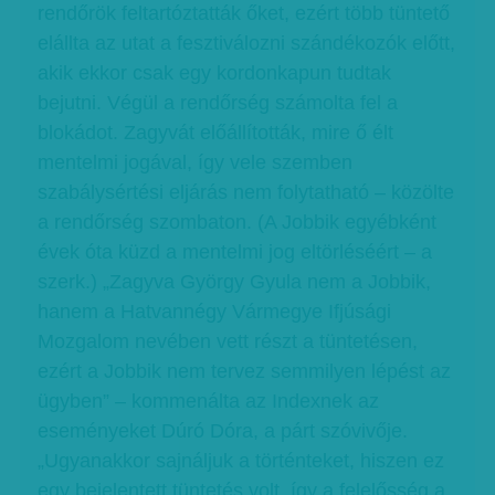
rendőrök feltartóztatták őket, ezért több tüntető
elállta az utat a fesztiválozni szándékozók előtt,
akik ekkor csak egy kordonkapun tudtak
bejutni. Végül a rendőrség számolta fel a
blokádot. Zagyvát előállították, mire ő élt
mentelmi jogával, így vele szemben
szabálysértési eljárás nem folytatható – közölte
a rendőrség szombaton. (A Jobbik egyébként
évek óta küzd a mentelmi jog eltörléséért – a
szerk.) „Zagyva György Gyula nem a Jobbik,
hanem a Hatvannégy Vármegye Ifjúsági
Mozgalom nevében vett részt a tüntetésen,
ezért a Jobbik nem tervez semmilyen lépést az
ügyben” – kommenálta az Indexnek az
eseményeket Dúró Dóra, a párt szóvivője.
„Ugyanakkor sajnáljuk a történteket, hiszen ez
egy bejelentett tüntetés volt, így a felelősség a