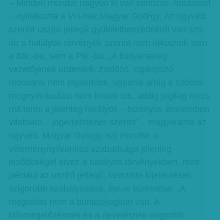
– Minden mondat nagyon ki van centizve, határeset
– nyilatkozta a VH-nak Magyar György. Az ügyvéd
szerint uszító jellegű gyűlöletbeszédekről van szó,
de a hatályos törvények szerint nem ütköznek sem
a Btk.-ba, sem a Ptk.-ba. „A Betyársereg
vezetőjének ordenáré, zsidózó, cigányozó
mondatai nem jogsértőek, ugyanis amíg a szóbeli
megnyilvánulást nem követi tett, addig jogilag nincs
mit tenni a jelenleg hatályos – bizonyos értelemben
vitatható – jogértelmezés szerint” – magyarázta az
ügyvéd. Magyar György azt mondta: a
véleménynyilvánítás szabadsága jelenleg
elsőbbséget élvez a hatályos törvényekben, mint
például az uszító jellegű, rasszista kijelentések
szigorúbb szabályozása, illetve büntetése. „A
megoldás nem a büntetőjogban van. A
bűnmegelőzésnek és a nevelésnek nagyobb