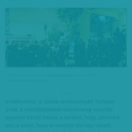
Rendőrök és tiltakozók állnak péntek éjjel a III. kerületi
rendőrkapitányság előtt.
hirdetes
Emlékezetes: a Jobbik rendezvényén Tyirityán
Zsolt, a szélsőjobboldali Betyársereg vezetője
egyebek között feltette a kérdést, hogy „bennünk
lesz-e annyi, hogy le merjünk lőni egy rohadt,