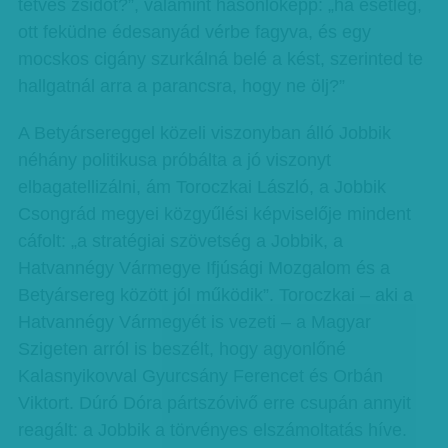
tetves zsidót?”, valamint hasonlóképp: „ha esetleg,
ott feküdne édesanyád vérbe fagyva, és egy
mocskos cigány szurkálná belé a kést, szerinted te
hallgatnál arra a parancsra, hogy ne ölj?”
A Betyársereggel közeli viszonyban álló Jobbik
néhány politikusa próbálta a jó viszonyt
elbagatellizálni, ám Toroczkai László, a Jobbik
Csongrád megyei közgyűlési képviselője mindent
cáfolt: „a stratégiai szövetség a Jobbik, a
Hatvannégy Vármegye Ifjúsági Mozgalom és a
Betyársereg között jól működik”. Toroczkai – aki a
Hatvan­négy Vármegyét is vezeti – a Magyar
Szigeten arról is beszélt, hogy agyonlőné
Kalasnyikovval Gyurcsány Ferencet és Orbán
Viktort. Dúró Dóra pártszóvivő erre csupán annyit
reagált: a Jobbik a törvényes elszámoltatás híve.