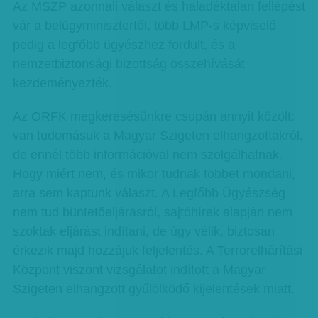
Az MSZP azonnali választ és haladéktalan fellépést
vár a belügyminisztertől, több LMP-s képviselő
pedig a legfőbb ügyészhez fordult, és a
nemzetbiztonsági bizottság összehívását
kezdeményezték.
Az ORFK megkeresésünkre csupán annyit közölt:
van tudomásuk a Magyar Szigeten elhangzottakról,
de ennél több információval nem szolgálhatnak.
Hogy miért nem, és mikor tudnak többet mondani,
arra sem kaptunk választ. A Legfőbb Ügyészség
nem tud büntetőeljárásról, sajtóhírek alapján nem
szoktak eljárást indítani, de úgy vélik, biztosan
érkezik majd hozzájuk feljelentés. A Terrorelhárítási
Központ viszont vizsgálatot indított a Magyar
Szigeten elhangzott gyűlölködő kijelentések miatt.