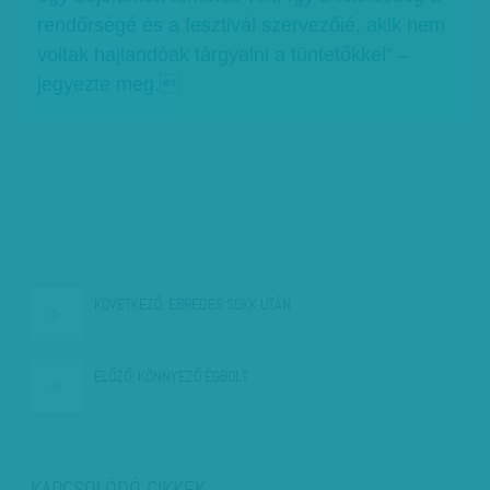
rendőrségé és a fesztivál szervezőié, akik nem
voltak hajlandóak tárgyalni a tüntetőkkel” –
jegyezte meg.
KÖVETKEZŐ:
ÉBREDÉS SOKK UTÁN
ELŐZŐ:
KÖNNYEZŐ ÉGBOLT
KAPCSOLÓDÓ CIKKEK