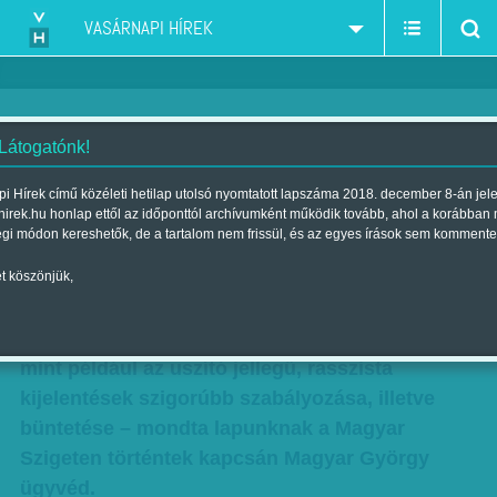
VASÁRNAPI HÍREK
 Látogatónk!
Kicentizett mondatok
i Hírek című közéleti hetilap utolsó nyomtatott lapszáma 2018. december 8-án jel
hirek.hu honlap ettől az időponttól archívumként működik tovább, ahol a korábban
Szerző:
Krausz Viktória
| Megjelent a 2011. augusztus 14.-i
égi módon kereshetők, de a tartalom nem frissül, és az egyes írások sem kommente
lapszámban
t köszönjük,
A véleménynyilvánítás szabadsága jelenleg
elsőbbséget élvez a hatályos törvényekben,
mint például az uszító jellegű, rasszista
kijelentések szigorúbb szabályozása, illetve
büntetése – mondta lapunknak a Magyar
Szigeten történtek kapcsán Magyar György
ügyvéd.