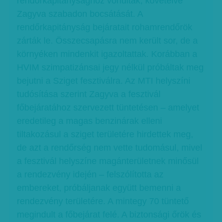
rendőrkapitánysághoz vonultak, követelve
Zagyva szabadon bocsátását. A
rendőrkapitányság bejáratait rohamrendőrök
zárták le. Összecsapásra nem került sor, de a
környéken mindenkit igazoltattak. Korábban a
HVIM szimpatizánsai jegy nélkül próbáltak meg
bejutni a Sziget fesztiválra. Az MTI helyszíni
tudósítása szerint Zagyva a fesztivál
főbejáratához szervezett tüntetésen – amelyet
eredetileg a magas benzinárak elleni
tiltakozásul a sziget területére hirdettek meg,
de azt a rendőrség nem vette tudomásul, mivel
a fesztivál helyszíne magánterületnek minősül
a rendezvény idején – felszólította az
embereket, próbáljanak együtt bemenni a
rendezvény területére. A mintegy 70 tüntető
megindult a főbejárat felé. A biztonsági őrök és