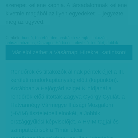
szerepet kellene kapnia. A társadalomnak kellene
kivetnie magából az ilyen egyedeket” – jegyezte
meg az ügyvéd.
Címkék:
búcsú
,
tüntetés-demonstráció-sztrájk-tiltakozás
,
antiszemitizmus
,
Országos Rádió és Televízió Testület
,
Jobbik
Már előfizethet a Vasárnapi Hírekre, kattintson!
Rendőrök és tiltakozók állnak péntek éjjel a III.
kerületi rendőrkapitányság előtt (képünkön).
Korábban a Hajógyári-sziget K-hídjánál a
rendőrök előállították Zagyva György Gyulát, a
Hatvannégy Vármegye Ifjúsági Mozgalom
(HVIM) tiszteletbeli elnökét, a Jobbik
országgyűlési képviselőjét. A HVIM tagjai és
szimpatizánsok a Tímár utcai