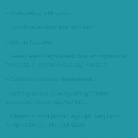
– Valószínűleg több ezret…
– Tudnék olyat kérni, amit nem tud?
– Erre ne fogadjon.
– Seress Rezső leghíresebb dala, az öngyilkosok
himnusza, a Szomorú vasárnap, menne?
– Sztenderd száma a műsoraimnak.
– Állítólag Seress csak egy-két ujjal tudott
zongorázni, mégis világhírű lett…
– Mindent el lehet játszani egy ujjal. Meg kicsit
komplikáltabban. Mondjuk tízzel…