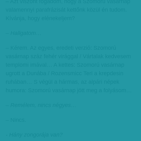
– Azt viszont fogadom, hogy a Szomorú vasárnap
valamennyi parafrázisát kettőnk közül én tudom.
Kívánja, hogy elénekeljem?
– Hallgatom…
– Kérem. Az egyes, eredeti verzió: Szomorú
vasárnap száz fehér virággal / Vártalak kedvesem
templomi imával… A kettes: Szomorú vasárnap
ugrott a Dunába / Rozensmicc Teri a krepdesin
ruhában… S végül a hármas, az alpári népek
humora: Szomorú vasárnap jött meg a folyásom…
– Remélem, nincs négyes…
– Nincs.
- Hány zongorája van?