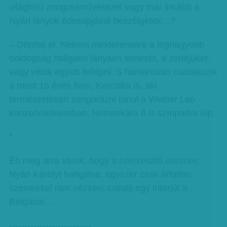
világhírű zongoraművésszel vagy már inkább a
Nyári lányok édesapjával beszélgetek…?
– Döntse el. Nekem mindenesetre a legnagyobb
boldogság hallgatni lányaim lemezét, a zenéjüket,
vagy velük együtt fellépni. S hamarosan csatlakozik
a most 15 éves fiam, Karcsika is, aki
természetesen zongorázni tanul a Weiner Leó
konzervatóriumban. Nemsokára ő is színpadra lép.
*
Én meg arra várok, hogy a szerkesztő asszony,
Nyári Károlyt hallgatva, egyszer csak ártatlan
szemekkel rám nézzen: csinálj egy interjút a
Bëlgával…
---------------------------