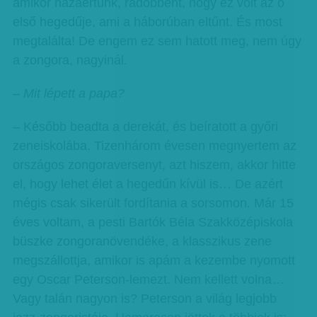
amikor hazaértünk, rádöbbent, hogy ez volt az ő
első hegedűje, ami a háborúban eltűnt. És most
megtalálta! De engem ez sem hatott meg, nem úgy
a zongora, nagyinál.
– Mit lépett a papa?
– Később beadta a derekát, és beíratott a győri
zeneiskolába. Tizenhárom évesen megnyertem az
országos zongoraversenyt, azt hiszem, akkor hitte
el, hogy lehet élet a hegedűn kívül is… De azért
mégis csak sikerült fordítania a sorsomon. Már 15
éves voltam, a pesti Bartók Béla Szakközépiskola
büszke zongoranövendéke, a klasszikus zene
megszállottja, amikor is apám a kezembe nyomott
egy Oscar Peterson-lemezt. Nem kellett volna…
Vagy talán nagyon is? Peterson a világ legjobb