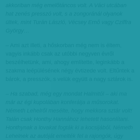
akkoriban még emelőtáncos volt. A Váci utcában
hat zenés presszó volt, s a zongoránál olyanok
ültek, mint Turán László, Vécsey Ernő vagy Cziffra
György…
– Ami azt illeti, a hőskorban még nem is éltem,
vagyis inkább csak az utóbbi negyven évről
beszélhetünk, ami, ahogy említette, leginkább a
szakma leépülésének négy évtizede volt. Eltűntek a
bárok, a presszók, s velük együtt a nagy sztárok is.
– Ha szabad, még egy mondat Halmitól – aki ma
már az égi kupolában konferálja a műsorokat.
Németh Lehelről mesélte, hogy mekkora sztár volt!
Talán csak Honthy Hannához lehetett hasonlítani.
Honthynak a lovakat fogták ki a kocsijából, Németh
Lehelnek az autóját emelték fel a rajongók, úgy