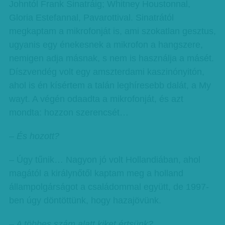
Johntól Frank Sinatráig; Whitney Houstonnal,
Gloria Estefannal, Pavarottival. Sinatrától
megkaptam a mikrofonját is, ami szokatlan gesztus,
ugyanis egy énekesnek a mikrofon a hangszere,
nemigen adja másnak, s nem is használja a másét.
Díszvendég volt egy amszterdami kaszinónyitón,
ahol is én kísértem a talán leghíresebb dalát, a My
wayt. A végén odaadta a mikrofonját, és azt
mondta: hozzon szerencsét…
– És hozott?
– Úgy tűnik… Nagyon jó volt Hollandiában, ahol
magától a királynőtől kaptam meg a holland
állampolgárságot a családommal együtt, de 1997-
ben úgy döntöttünk, hogy hazajövünk.
– A többes szám alatt kiket értsünk?