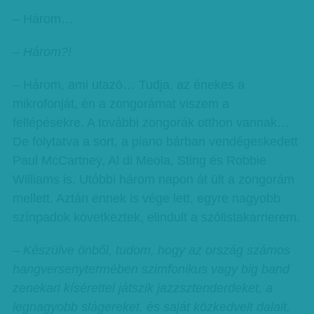
– Három…
– Három?!
– Három, ami utazó… Tudja, az énekes a
mikrofonját, én a zongorámat viszem a
fellépésekre. A további zongorák otthon vannak…
De folytatva a sort, a piano bárban vendégeskedett
Paul McCartney, Al di Meola, Sting és Robbie
Williams is. Utóbbi három napon át ült a zongorám
mellett. Aztán ennek is vége lett, egyre nagyobb
színpadok következtek, elindult a szólistakarrierem.
– Készülve önből, tudom, hogy az ország számos
hangversenytermében szimfonikus vagy big band
zenekari kísérettel játszik jazzsztenderdeket, a
legnagyobb slágereket, és saját közkedvelt dalait,