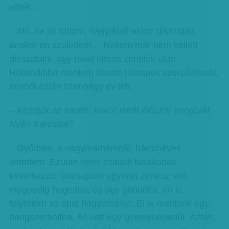
vitték…
– Aki, ha jól tudom, nagyjából akkor disszidált,
amikor én születtem… Nekem már nem kellett
disszidálni, egy rövid itthoni zenélés után
Hollandiába mentem három hónapos szerződéssel,
amiből aztán tizennégy év lett.
– Kezdjük az elején: mikor látott először zongorát
Nyári Karcsika?
– Győrben, a nagymamámnál, hároméves
lehettem. Ezután némi családi tusakodás
következett: édesapám ugyanis zenész volt,
mégpedig hegedűs, és úgy gondolta, én is
folytatom az apai hagyományt. El is mentünk egy
hangszerboltba, és vett egy gyerekhegedűt. Aztán,