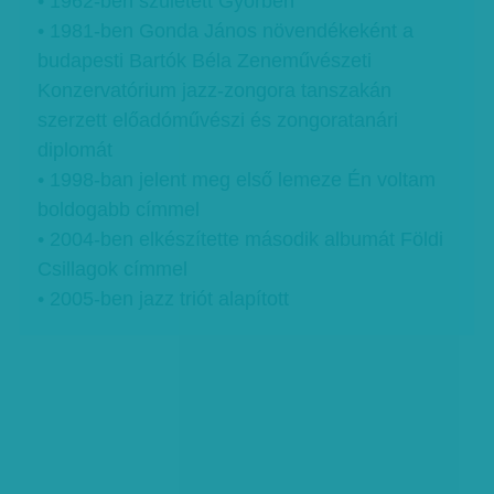
• 1962-ben született Győrben
• 1981-ben Gonda János növendékeként a
budapesti Bartók Béla Zeneművészeti
Konzervatórium jazz-zongora tanszakán
szerzett előadóművészi és zongoratanári
diplomát
• 1998-ban jelent meg első lemeze Én voltam
boldogabb címmel
• 2004-ben elkészítette második albumát Földi
Csillagok címmel
• 2005-ben jazz triót alapított