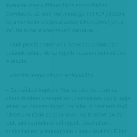
fordultak meg a félhomályos menedékben.
Gondolom, az sem volt mindegy, mit kell játszani,
ha a miniszter elvtárs a szőke titkárnőjével jön, s
mit, ha azzal a szemrevaló barnával…
– Rudi precíz ember volt, nemcsak a több ezer
dalának kottáit, de az egyéb hasznos tudnivalókat
is átadta…
– Később mégis elment Hollandiába.
– Szerződést kaptam. Már az első hét után az
ottani tévében szerepeltem, nemsokára pedig tagja
lettem az Amszterdamtól harminc kilométerre lévő
hilversumi rádió zenekarának. Az itt töltött 14 év
alatt találkozhattam, sőt együtt játszhattam,
énekelhettem a legnagyobb világsztárokkal: Elton