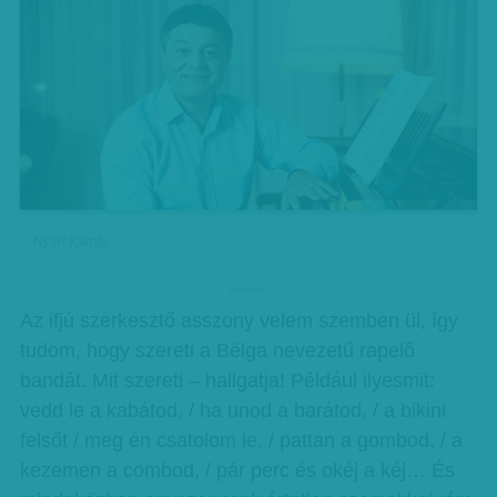
Nyári Károly
hirdetes
Az ifjú szerkesztő asszony velem szemben ül, így
tudom, hogy szereti a Bëlga nevezetű rapelő
bandát. Mit szereti – hallgatja! Például ilyesmit:
vedd le a kabátod, / ha unod a barátod, / a bikini
felsőt / meg én csatolom le, / pattan a gombod, / a
kezemen a combod, / pár perc és okéj a kéj… És