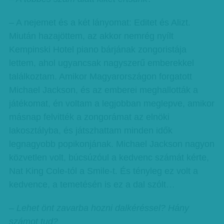
– A nejemet és a két lányomat: Editet és Alizt.
Miután hazajöttem, az akkor nemrég nyílt
Kempinski Hotel piano bárjának zongoristája
lettem, ahol ugyancsak nagyszerű emberekkel
találkoztam. Amikor Magyarországon forgatott
Michael Jackson, és az emberei meghallották a
játékomat, én voltam a legjobban meglepve, amikor
másnap felvitték a zongorámat az elnöki
lakosztályba, és játszhattam minden idők
legnagyobb popikonjának. Michael Jackson nagyon
közvetlen volt, búcsúzóul a kedvenc számát kérte,
Nat King Cole-tól a Smile-t. És tényleg ez volt a
kedvence, a temetésén is ez a dal szólt…
– Lehet önt zavarba hozni dalkéréssel? Hány
számot tud?