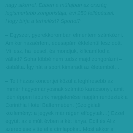
nagy sikerrel. Ebben a műfajban az ország
legismertebb zongoristája, évi 250 fellépéssel.
Hogy bírja a terhelést? Sportol?
– Egyszer, gyerekkoromban elmentem szánkózni.
Amikor hazaértem, édesapám éktelenül leszidott.
Mi lesz, ha leesel, és mondjuk, kificamítod a
vállad? Soha többé nem tudsz majd zongorázni –
kiabálta. Így hát a sport kimaradt az életemből…
– Telt házas koncertjei közül a leghíresebb az
immár hagyományosnak számító karácsonyi, amit
idén éppen lapunk megjelenése napján rendeztek a
Corinthia Hotel Báltermében. (Szolgálati
közlemény: a jegyek már régen elfogytak…) Ezzel
együtt az elmúlt évben a két lánya, Edit és Aliz
szereplése vitte el a címlapokat. Most akkor a