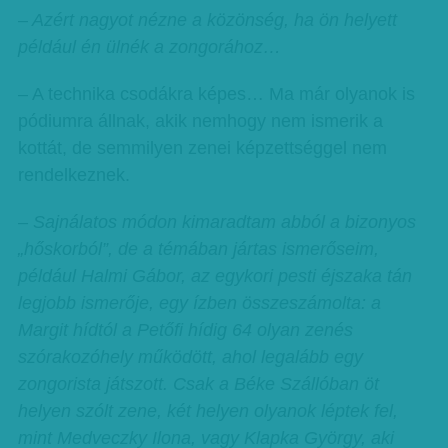
– Azért nagyot nézne a közönség, ha ön helyett
például én ülnék a zongorához…
– A technika csodákra képes… Ma már olyanok is
pódiumra állnak, akik nemhogy nem ismerik a
kottát, de semmilyen zenei képzettséggel nem
rendelkeznek.
– Sajnálatos módon kimaradtam abból a bizonyos
„hőskorból”, de a témában jártas ismerőseim,
például Halmi Gábor, az egykori pesti éjszaka tán
legjobb ismerője, egy ízben összeszámolta: a
Margit hídtól a Petőfi hídig 64 olyan zenés
szórakozóhely működött, ahol legalább egy
zongorista játszott. Csak a Béke Szállóban öt
helyen szólt zene, két helyen olyanok léptek fel,
mint Medveczky Ilona, vagy Klapka György, aki