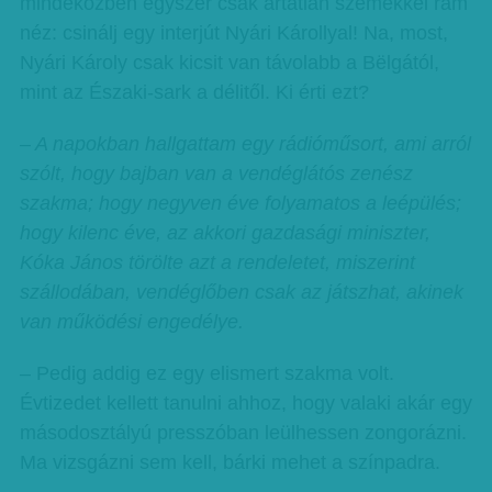
mindeközben egyszer csak ártatlan szemekkel rám
néz: csinálj egy interjút Nyári Károllyal! Na, most,
Nyári Károly csak kicsit van távolabb a Bëlgától,
mint az Északi-sark a délitől. Ki érti ezt?
– A napokban hallgattam egy rádióműsort, ami arról
szólt, hogy bajban van a vendéglátós zenész
szakma; hogy negyven éve folyamatos a leépülés;
hogy kilenc éve, az akkori gazdasági miniszter,
Kóka János törölte azt a rendeletet, miszerint
szállodában, vendéglőben csak az játszhat, akinek
van működési engedélye.
– Pedig addig ez egy elismert szakma volt.
Évtizedet kellett tanulni ahhoz, hogy valaki akár egy
másodosztályú presszóban leülhessen zongorázni.
Ma vizsgázni sem kell, bárki mehet a színpadra.