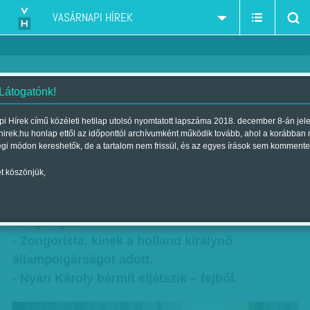
VASÁRNAPI HÍREK
 Látogatónk!
Sztárok világsztárja: Nyári
i Hírek című közéleti hetilap utolsó nyomtatott lapszáma 2018. december 8-án jel
hirek.hu honlap ettől az időponttól archívumként működik tovább, ahol a korábban
Károly
égi módon kereshetők, de a tartalom nem frissül, és az egyes írások sem kommente
Szerző:
Szücs Gábor
| Megjelent a 2014. december 28.-i lapszámban
t köszönjük,
Michael Jackson felvitette magához a
zongoráját.
- Zongorista, kinek a holland királynő
állampolgárságot adott.
- Nyári Károly bármit eljátszik – fejből.