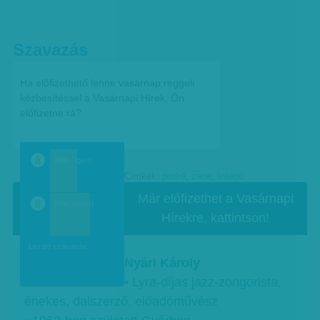
Szavazás
Ha előfizethető lenne vasárnap reggeli
kézbesítéssel a Vasárnapi Hírek, Ön
előfizetne rá?
40% (Igen)
Címkék:
portré
,
zene
,
Interjú
a
Már előfizethet a Vasárnapi
60% (Nem)
Hírekre, kattintson!
b
Lezárt szavazás.
Nyári Károly
• Lyra-díjas jazz-zongorista,
énekes, dalszerző, előadóművész