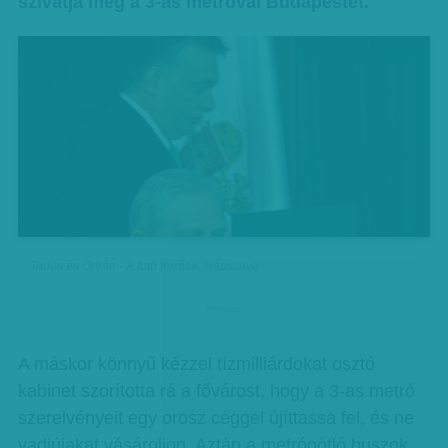
szívatja meg a 3-as metróval Budapestet.
Tarlós és Orbán - A fotó forrása: Népszava
hirdetes
A máskor könnyű kézzel tízmilliárdokat osztó
kabinet szorította rá a fővárost, hogy a 3-as metró
szerelvényeit egy orosz céggel újíttassa fel, és ne
vadiújakat vásároljon. Aztán a metrópótló buszok