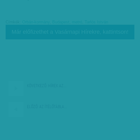
Címkék:
Orbán-kormány
,
Budapest
,
metró
,
Tarlós István
Már előfizethet a Vasárnapi Hírekre, kattintson!
KÖVETKEZŐ:
HÍREK AZ…
ELŐZŐ:
AZ ÍTÉLŐTÁBLA…