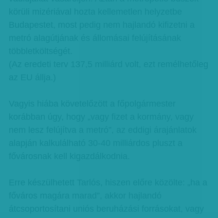
körüli mizériával hozta kellemetlen helyzetbe
Budapestet, most pedig nem hajlandó kifizetni a
metró alagútjának és állomásai felújításának
többletköltségét.
(Az eredeti terv 137,5 milliárd volt, ezt remélhetőleg
az EU állja.)
Vagyis hiába követelőzött a főpolgármester
korábban úgy, hogy „vagy fizet a kormány, vagy
nem lesz felújítva a metró”, az eddigi árajánlatok
alapján kalkulálható 30-40 milliárdos pluszt a
fővárosnak kell kigazdálkodnia.
Erre készülhetett Tarlós, hiszen előre közölte: „ha a
főváros magára marad”, akkor hajlandó
átcsoportosítani uniós beruházási forrásokat, vagy