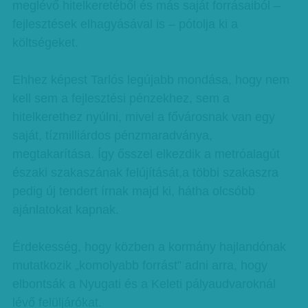
meglévő hitelkeretéből és más saját forrásaiból –
fejlesztések elhagyásával is – pótolja ki a
költségeket.
Ehhez képest Tarlós legújabb mondása, hogy nem
kell sem a fejlesztési pénzekhez, sem a
hitelkerethez nyúlni, mivel a fővárosnak van egy
saját, tízmilliárdos pénzmaradványa,
megtakarítása. Így ősszel elkezdik a metróalagút
északi szakaszának felújítását,a többi szakaszra
pedig új tendert írnak majd ki, hátha olcsóbb
ajánlatokat kapnak.
Érdekesség, hogy közben a kormány hajlandónak
mutatkozik „komolyabb forrást” adni arra, hogy
elbontsák a Nyugati és a Keleti pályaudvaroknál
lévő felüljárókat.