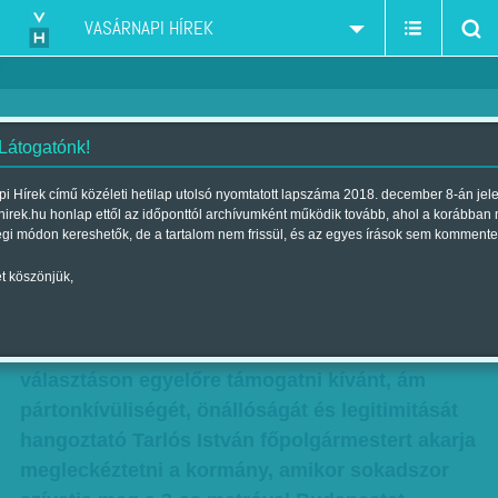
VASÁRNAPI HÍREK
 Látogatónk!
Tarlóst vagy a fővárost ütik?
i Hírek című közéleti hetilap utolsó nyomtatott lapszáma 2018. december 8-án jel
hirek.hu honlap ettől az időponttól archívumként működik tovább, ahol a korábban
Szerző:
Lengyel Tibor
| Megjelent a 2017. június 10.-i lapszámban
égi módon kereshetők, de a tartalom nem frissül, és az egyes írások sem kommente
t köszönjük,
Nem világos, hogy a fővárosiakat bünteti-e a
Fidesz budapesti népszerűségvesztéséért a
kormány, vagy a 2019-es önkormányzati
választáson egyelőre támogatni kívánt, ám
pártonkívüliségét, önállóságát és legitimitását
hangoztató Tarlós István főpolgármestert akarja
megleckéztetni a kormány, amikor sokadszor