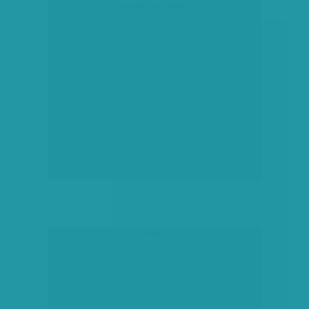
társadalmi célú hirdetés
hirdetés