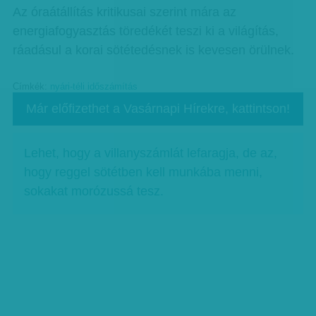
Az óraátállítás kritikusai szerint mára az
energiafogyasztás töredékét teszi ki a világítás,
ráadásul a korai sötétedésnek is kevesen örülnek.
Címkék:
nyári-téli időszámítás
Már előfizethet a Vasárnapi Hírekre, kattintson!
Lehet, hogy a villanyszámlát lefaragja, de az,
hogy reggel sötétben kell munkába menni,
sokakat morózussá tesz.