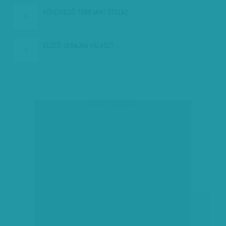
KÖVETKEZŐ:
TÖBB MINT ÖTSZÁZ…
ELŐZŐ:
UKRAJNA VÁLASZT -…
társadalmi célú hirdetés