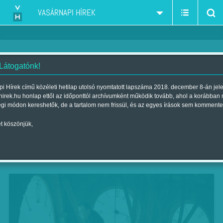
VASÁRNAPI HÍREK
 Látogatónk!
Telet ütött az óra
i Hírek című közéleti hetilap utolsó nyomtatott lapszáma 2018. december 8-án jel
hirek.hu honlap ettől az időponttól archívumként működik tovább, ahol a korábban
Szerző:
F. SZ. K.
| Megjelent a 2014. október 26.-i lapszámban
égi módon kereshetők, de a tartalom nem frissül, és az egyes írások sem kommente
t köszönjük,
Mára virradóra, hajnalban egy órával (3-ról 2-re)
kellett visszaállítani a mutatókat. Ezzel
megkezdődött a téli időszámítás.