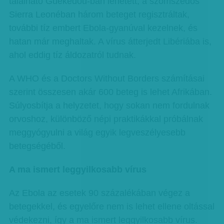
található Guekedou-ban lehetett, a szomszédos
Sierra Leonéban három beteget regisztráltak,
további tíz embert Ebola-gyanúval kezelnek, és
hatan már meghaltak. A vírus átterjedt Libériába is,
ahol eddig tíz áldozatról tudnak.
A WHO és a Doctors Without Borders számításai
szerint összesen akár 600 beteg is lehet Afrikában.
Súlyosbítja a helyzetet, hogy sokan nem fordulnak
orvoshoz, különböző népi praktikákkal próbálnak
meggyógyulni a világ egyik legveszélyesebb
betegségéből.
A ma ismert leggyilkosabb vírus
Az Ebola az esetek 90 százalékában végez a
betegekkel, és egyelőre nem is lehet ellene oltással
védekezni, így a ma ismert leggyilkosabb vírus.