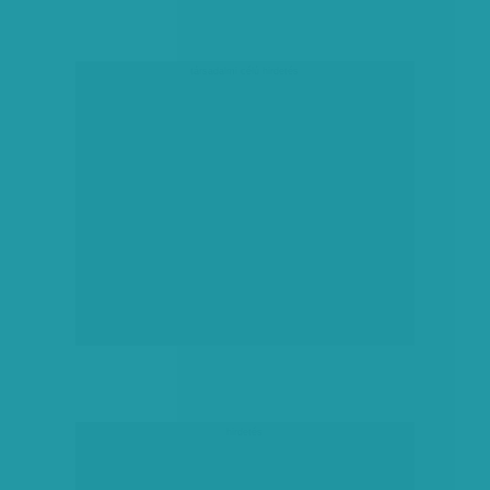
társadalmi célú hirdetés
hirdetés