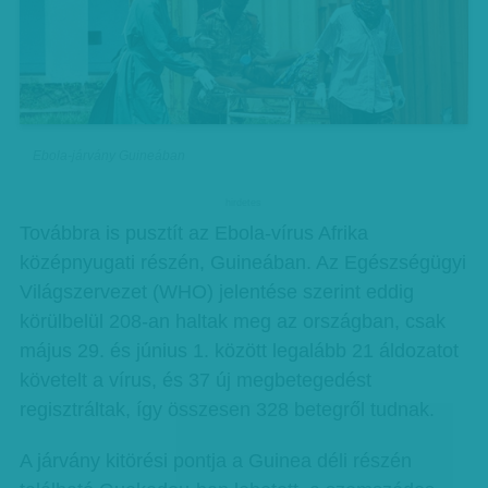
Ebola-járvány Guineában
hirdetes
Továbbra is pusztít az Ebola-vírus Afrika
középnyugati részén, Guineában. Az Egészségügyi
Világszervezet (WHO) jelentése szerint eddig
körülbelül 208-an haltak meg az országban, csak
május 29. és június 1. között legalább 21 áldozatot
követelt a vírus, és 37 új megbetegedést
regisztráltak, így összesen 328 betegről tudnak.
A járvány kitörési pontja a Guinea déli részén