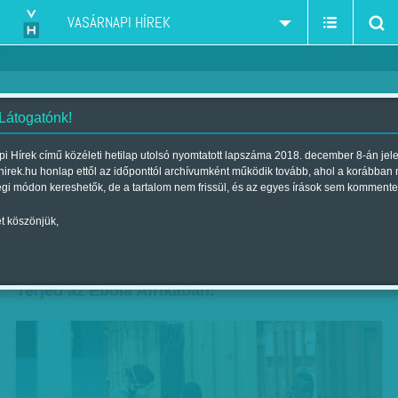
VASÁRNAPI HÍREK
 Látogatónk!
Tíz betegből kilenc belehal -
i Hírek című közéleti hetilap utolsó nyomtatott lapszáma 2018. december 8-án jel
hirek.hu honlap ettől az időponttól archívumként működik tovább, ahol a korábban
terjed a ma ismert leggyilkosabb
égi módon kereshetők, de a tartalom nem frissül, és az egyes írások sem kommente
vírus
t köszönjük,
Szerző:
F. SZ. K.
| Megjelent a 2014. június 07.-i lapszámban
Terjed az Ebola Afrikában.