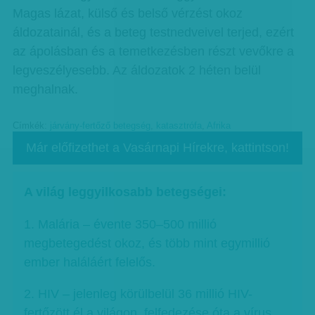
Magas lázat, külső és belső vérzést okoz
áldozatainál, és a beteg testnedveivel terjed, ezért
az ápolásban és a temetkezésben részt vevőkre a
legveszélyesebb. Az áldozatok 2 héten belül
meghalnak.
Címkék:
járvány-fertőző betegség
,
katasztrófa
,
Afrika
Már előfizethet a Vasárnapi Hírekre, kattintson!
A világ leggyilkosabb betegségei:
1. Malária – évente 350–500 millió
megbetegedést okoz, és több mint egymillió
ember haláláért felelős.
2. HIV – jelenleg körülbelül 36 millió HIV-
fertőzött él a világon, felfedezése óta a vírus