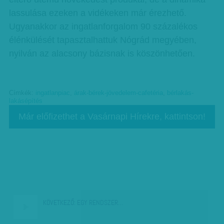
lassulása ezeken a vidékeken már érezhető.
Ugyanakkor az ingatlanforgalom 90 százalékos
élénkülését tapasztalhattuk Nógrád megyében,
nyilván az alacsony bázisnak is köszönhetően.
Címkék:
ingatlanpiac
,
árak-bérek-jövedelem-cafetéria
,
bérlakás-
lakásépítés
Már előfizethet a Vasárnapi Hírekre, kattintson!
KÖVETKEZŐ:
EGY RENDSZER…