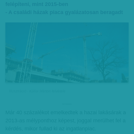
felépíteni, mint 2015-ben
- A családi házak piaca gyalázatosan beragadt
Illusztráció - Kállai Márton felvétele
hirdetes
Már 40 százalékot emelkedtek a hazai lakásárak a
2013-as mélyponthoz képest, joggal merülhet fel a
kérdés, mikor fullad ki az ingatlanpiac.