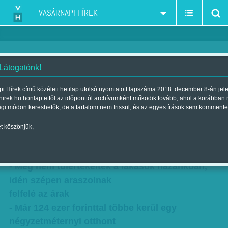
VASÁRNAPI HÍREK
 Látogatónk!
Mikor fullad ki az ingatlanpiac?
i Hírek című közéleti hetilap utolsó nyomtatott lapszáma 2018. december 8-án jel
hirek.hu honlap ettől az időponttól archívumként működik tovább, ahol a korábban
Becslések az ingatlanbummról -
égi módon kereshetők, de a tartalom nem frissül, és az egyes írások sem kommente
Tovább izmosodik
t köszönjük,
Szerző:
Faragó József
| Megjelent a 2017. június 24.-i lapszámban
- Még nem túlértékeltek a lakások hazánkban,
idén szépen araszolnak
felfelé az árak
- Már 124 ezer forinttal többe kerül egy
négyzetméternyi otthont