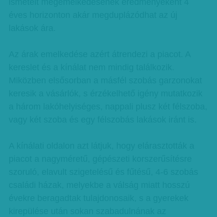
ismételt megemelkedésének eredményeként 4
éves horizonton akár megduplázódhat az új
lakások ára.
Az árak emelkedése azért átrendezi a piacot. A
kereslet és a kínálat nem mindig találkozik.
Miközben elsősorban a másfél szobás garzonokat
keresik a vásárlók, s érzékelhető igény mutatkozik
a három lakóhelyiséges, nappali plusz két félszoba,
vagy két szoba és egy félszobás lakások iránt is.
A kínálati oldalon azt látjuk, hogy elárasztották a
piacot a nagyméretű, gépészeti korszerűsítésre
szoruló, elavult szigetelésű és fűtésű, 4-6 szobás
családi házak, melyekbe a válság miatt hosszú
évekre beragadtak tulajdonosaik, s a gyerekek
kirepülése után sokan szabadulnának az