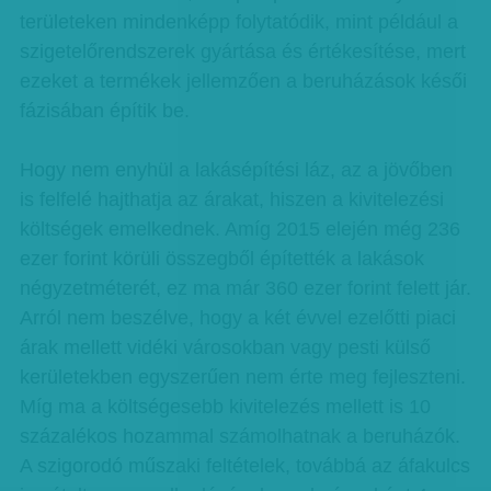
területeken mindenképp folytatódik, mint például a
szigetelőrendszerek gyártása és értékesítése, mert
ezeket a termékek jellemzően a beruházások késői
fázisában építik be.
Hogy nem enyhül a lakásépítési láz, az a jövőben
is felfelé hajthatja az árakat, hiszen a kivitelezési
költségek emelkednek. Amíg 2015 elején még 236
ezer forint körüli összegből építették a lakások
négyzetméterét, ez ma már 360 ezer forint felett jár.
Arról nem beszélve, hogy a két évvel ezelőtti piaci
árak mellett vidéki városokban vagy pesti külső
kerületekben egyszerűen nem érte meg fejleszteni.
Míg ma a költségesebb kivitelezés mellett is 10
százalékos hozammal számolhatnak a beruházók.
A szigorodó műszaki feltételek, továbbá az áfakulcs