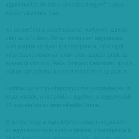
ingatlanuktól, de ezt a túlkínálatot egyelőre nem
képes felszívni a piac.
Külön történet a panellakásoké, melyeket szintén
elért az árhullám. Ám ez korántsem egyenletes.
Első körben az olyan ipari központok, mint Győr
vagy Székesfehérvár jártak élen, azután jöttek az
egyetemi városok, Pécs, Szeged, Debrecen, ahol a
diákok támasztotta kereslet tolta felfelé az árakat.
Újabban az eddig elhanyagolt megyeszékhelyek is
felzárkóznak, most például Egerben a leggyorsabb,
25 százalékos az áremelkedés üteme.
Érdekes, hogy a legfejlettebb nyugati megyékben
az egymással szomszédos járások ingatlanpiaca is
eltérő ütemű növekedést produkál, de a dinamika