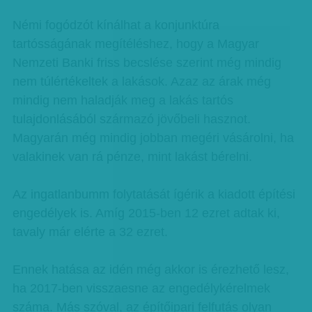
Némi fogódzót kínálhat a konjunktúra
tartósságának megítéléshez, hogy a Magyar
Nemzeti Banki friss becslése szerint még mindig
nem túlértékeltek a lakások. Azaz az árak még
mindig nem haladják meg a lakás tartós
tulajdonlásából származó jövőbeli hasznot.
Magyarán még mindig jobban megéri vásárolni, ha
valakinek van rá pénze, mint lakást bérelni.
Az ingatlanbumm folytatását ígérik a kiadott építési
engedélyek is. Amíg 2015-ben 12 ezret adtak ki,
tavaly már elérte a 32 ezret.
Ennek hatása az idén még akkor is érezhető lesz,
ha 2017-ben visszaesne az engedélykérelmek
száma. Más szóval, az építőipari felfutás olyan