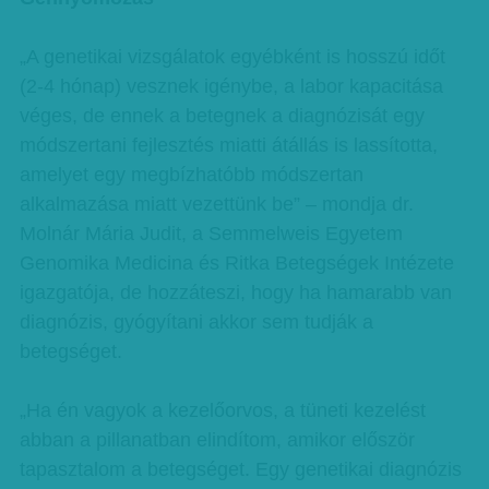
„A genetikai vizsgálatok egyébként is hosszú időt
(2-4 hónap) vesznek igénybe, a labor kapacitása
véges, de ennek a betegnek a diagnózisát egy
módszertani fejlesztés miatti átállás is lassította,
amelyet egy megbízhatóbb módszertan
alkalmazása miatt vezettünk be” – mondja dr.
Molnár Mária Judit, a Semmelweis Egyetem
Genomika Medicina és Ritka Betegségek Intézete
igazgatója, de hozzáteszi, hogy ha hamarabb van
diagnózis, gyógyítani akkor sem tudják a
betegséget.
„Ha én vagyok a kezelőorvos, a tüneti kezelést
abban a pillanatban elindítom, amikor először
tapasztalom a betegséget. Egy genetikai diagnózis