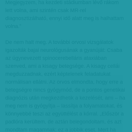
Megjegyzem, ha kezdeti stádiumban lévő rákom
lett volna, ami szintén csak MR-rel
diagnosztizálható, ennyi idő alatt meg is halhattam
volna.”
De nem halt meg. A további orvosi vizsgálatok
igazolták bajai neurológusának a gyanúját: Csaba
az úgynevezett spinocerebelláris ataxiában
szenved, ami a kisagy betegsége. A kisagy cellái
megduzzadnak, ezért képtelenek feladatukat
normálisan ellátni. Az orvos elmondta, hogy erre a
betegségre nincs gyógymód, de a pontos genetikai
diagnózis után megkezdhetik a kezelését, ami – ha
meg nem is gyógyítja – lassítja a folyamatokat, és
könnyebbé teszi az együttélést a kórral. „Először a
padlóra kerültem, de aztán belegondoltam, és azt
mondtam magamnak: ez a jobbik eset. Mert ha