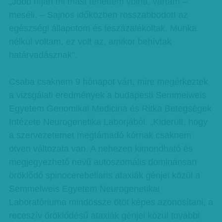
„Jobb híján mi mást tehettem volna, vártam –
meséli. – Sajnos időközben rosszabbodott az
egészségi állapotom és leszázalékoltak. Munka
nélkül voltam, ez volt az, amikor behívtak
határvadásznak”.
Csaba csaknem 9 hónapot várt, mire megérkeztek
a vizsgálati eredmények a budapesti Semmelweis
Egyetem Genomikai Medicina és Ritka Betegségek
Intézete Neurogenetika Laborjából. „Kiderült, hogy
a szervezetemet megtámadó kórnak csaknem
ötven változata van. A nehezen kimondható és
megjegyezhető nevű autoszomális dominánsan
öröklődő spinocerebellaris ataxiák génjei közül a
Semmelweis Egyetem Neurogenetikai
Laboratóriuma mindössze ötöt képes azonosítani, a
receszív öröklődésű ataxiák génjei közül további