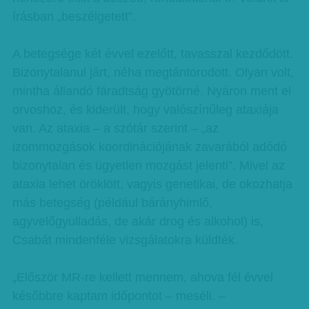
írásban „beszélgetett”.
A betegsége két évvel ezelőtt, tavasszal kezdődött.
Bizonytalanul járt, néha megtántorodott. Olyan volt,
mintha állandó fáradtság gyötörné. Nyáron ment el
orvoshoz, és kiderült, hogy valószínűleg ataxiája
van. Az ataxia – a szótár szerint – „az
izommozgások koordinációjának zavarából adódó
bizonytalan és ügyetlen mozgást jelenti”. Mivel az
ataxia lehet öröklött, vagyis genetikai, de okozhatja
más betegség (például bárányhimlő,
agyvelőgyulladás, de akár drog és alkohol) is,
Csabát mindenféle vizsgálatokra küldték.
„Először MR-re kellett mennem, ahova fél évvel
későbbre kaptam időpontot – meséli. –