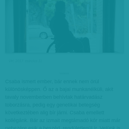
VH, 2017. március 11.
hirdetes
Csaba ismert ember, bár ennek nem örül
különösképpen. Ő az a bajai munkanélküli, akit
tavaly novemberben behívtak határvadász
toborzásra, pedig egy genetikai betegség
következtében alig bír járni. Csaba emellett
kollégánk. Bár az izmait megtámadó kór miatt már
nehezére esik a beszéd, rendületlenül ír. Velünk is