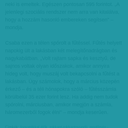
neki is emeltek. Egészen pontosan 595 forintot. „A
jelenlegi szociális rendszer nem arra van kitalálva,
hogy a hozzám hasonló embereken segítsen” –
mondja.
Csaba ezen a télen spórolt a fűtéssel. Fűtés helyett
napokig ült a lakásban két melegítőnadrágban és
nagykabátban. „Volt rajtam sapka és kesztyű, de
sajnos voltak olyan időszakok, amikor annyira
hideg volt, hogy muszáj volt bekapcsolni a fűtést a
lakásban. Úgy számolok, hogy a március közepén
érkező – és a téli hónapokra szóló – fűtésszámla
körülbelül 35 ezer forint lesz. Ha addig nem tudok
spórolni, márciusban, amikor megjön a számla,
háromezerből fogok élni” – mondja keserűen.
Címkék:
fogyatékkal élők
,
rokkant-rokkantnyugdíj
,
rendőrség -