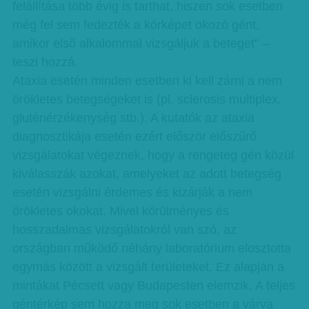
felállítása több évig is tarthat, hiszen sok esetben
még fel sem fedezték a kórképet okozó gént,
amikor első alkalommal vizsgáljuk a beteget” –
teszi hozzá.
Ataxia esetén minden esetben ki kell zárni a nem
örökletes betegségeket is (pl. sclerosis multiplex,
gluténérzékenység stb.). A kutatók az ataxia
diagnosztikája esetén ezért először előszűrő
vizsgálatokat végeznek, hogy a rengeteg gén közül
kiválasszák azokat, amelyeket az adott betegség
esetén vizsgálni érdemes és kizárják a nem
örökletes okokat. Mivel körülményes és
hosszadalmas vizsgálatokról van szó, az
országban működő néhány laboratórium elosztotta
egymás között a vizsgált területeket. Ez alapján a
mintákat Pécsett vagy Budapesten elemzik. A teljes
géntérkép sem hozza meg sok esetben a várva