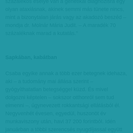
százalékos esélye van a genetikai diagnózisra egy
olyan ataxiásnak, akinek semmi más tünete nincs,
mint a bizonytalan járás vagy az akadozó beszéd –
mondja dr. Molnár Mária Judit. – A maradék 70
százaléknak marad a kutatás.”
Sapkában, kabátban
Csaba egyike annak a több ezer betegnek idehaza,
aki – a tudomány mai állása szerint –
gyógyíthatatlan betegséggel küzd. És mivel
dolgozni képtelen – sokszor otthonról sem tud
elmenni –, úgynevezett rokkantsági ellátásból él.
Negyvenhét évesen, egyedül, huszonöt év
munkaviszony után, havi 37 200 forintból. Idén
januárban a többi szerencsés nyugdíjassal együtt