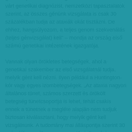
várt genetikai diagnózist, nemzetközi tapasztalatok
szerint, az összes génünk vizsgálata is csak 30
százalékban tudja az ataxiák okát tisztázni. De
ehhez, hangsúlyozom, a teljes genom szekvenálás
(teljes génvizsgálat) kell” – mondja az ország első
számú genetikai intézetének igazgatója.
Vannak olyan örökletes betegségek, ahol a
genetikai szakember az első vizsgálatnál tudja,
melyik gént kell nézni. Ilyen például a Huntington-
kór vagy egyes izombetegségek. „Az ataxia nagyon
általános tünet, számos szerzett és örökölt
betegség tünetcsoportja is lehet, tehát csakis
ennek a tünetnek a megléte alapján nem tudjuk
biztosan kiválasztani, hogy melyik gént kell
vizsgálnunk. A tudomány mai álláspontja szerint 30