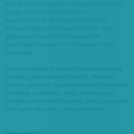
hármat a Pécsi Egyetem Orvosgenetikai Intézete
vizsgál. Gyorsan megkérdeztem a
kezelőorvosomat, aki magyarra fordította a
leletemet, hogy ez konkrétan azt jelenti, hogy
gyógyszeres kezelés nélkül maradok és
készülhetek a halálra? Az volt a válasza, hogy
sajnos igen.”
Csaba betegsége az orvosai szerint valószínűleg
örökletes, vagyis genetikai hátterű. „Mást nem
tehetek, nyomozok, hogy kinek lehetett ilyen jellegű
betegsége a családban. Eddig soha még csak
említést sem hallottam ilyesmiről. Lehet, hogy soha
nem fogom megtudni, honnan szereztem.”
Génnyomozás