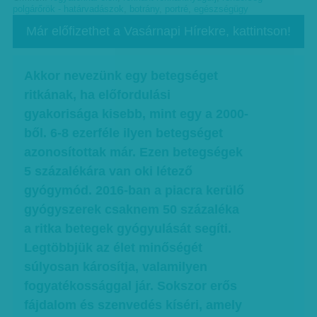
polgárőrök - határvadászok
,
botrány
,
portré
,
egészségügy
Már előfizethet a Vasárnapi Hírekre, kattintson!
Akkor nevezünk egy betegséget
ritkának, ha előfordulási
gyakorisága kisebb, mint egy a 2000-
ből. 6-8 ezerféle ilyen betegséget
azonosítottak már. Ezen betegségek
5 százalékára van oki létező
gyógymód. 2016-ban a piacra kerülő
gyógyszerek csaknem 50 százaléka
a ritka betegek gyógyulását segíti.
Legtöbbjük az élet minőségét
súlyosan károsítja, valamilyen
fogyatékossággal jár. Sokszor erős
fájdalom és szenvedés kíséri, amely