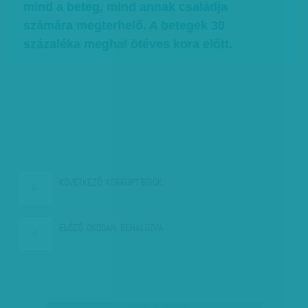
mind a beteg, mind annak családja
számára megterhelő. A betegek 30
százaléka meghal ötéves kora előtt.
KÖVETKEZŐ:
KORRUPT BÍRÓK…
ELŐZŐ:
OKOSAN, BEHÁLÓZVA
társadalmi célú hirdetés