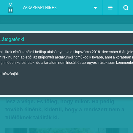
VASÁRNAPI HÍREK
 Látogatónk!
Túlélni a bizonytalanságot
i Hírek című közéleti hetilap utolsó nyomtatott lapszáma 2018. december 8-án jel
hirek.hu honlap ettől az időponttól archívumként működik tovább, ahol a korábban
Szerző:
Kövesdi Péter
| Megjelent a 2017. március 11.-i lapszámban
égi módon kereshetők, de a tartalom nem frissül, és az egyes írások sem kommente
t köszönjük,
Nem az a legszörnyűbb, amikor biztosak
vagyunk benne, hogy egy történet tragédiával
végződik. Néha rosszabb, ha nem tudjuk, mi
lesz a vége. És főleg, hogy mikor. Ha pedig
tovább élnénk, kiderül, hogy a rendszert nem a
túlélőknek találták ki.