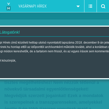
VASÁRNAPI HÍREK
 Látogatónk!
Tízezreket várnak szombatra
i Hírek című közéleti hetilap utolsó nyomtatott lapszáma 2018. december 8-án jel
hirek.hu honlap ettől az időponttól archívumként működik tovább, ahol a korábban
Tízezreket várnak szombatra
égi módon kereshetők, de a tartalom nem frissül, és az egyes írások sem kommente
Szerző:
Kun J. Erzsébet
| Megjelent a 2011. április 03.-i lapszámban
t köszönjük,
Munkások jogait az alkotmányba! Ígéretek
helyett munkahelyeket! Európai béreket a
tisztes megélhetéshez! Nem nézzük tétlenül a
növekvő társadalmi egyenlőtlenségeket!
Megvédjük szerzett jogainkat! Ezek a mondatok
is szerepelnek a transzparenseken, amelyekkel
április 9-én több tízezren vonulnak majd a