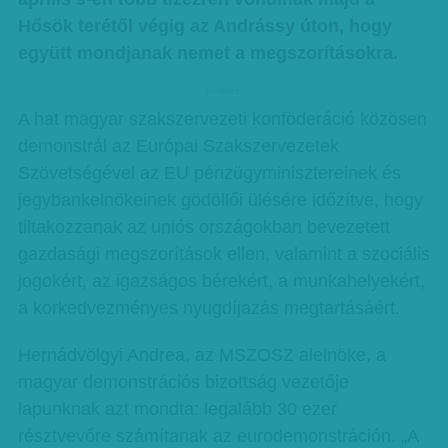
Hősök terétől végig az Andrássy úton, hogy
együtt mondjanak nemet a megszorításokra.
hirdetes
A hat magyar szakszervezeti konföderáció közösen
demonstrál az Európai Szakszervezetek
Szövetségével az EU pénzügyminisztereinek és
jegybankelnökeinek gödöllői ülésére időzítve, hogy
tiltakozzanak az uniós országokban bevezetett
gazdasági megszorítások ellen, valamint a szociális
jogokért, az igazságos bérekért, a munkahelyekért,
a korkedvezményes nyugdíjazás megtartásáért.
Hernádvölgyi Andrea, az MSZOSZ alelnöke, a
magyar demonstrációs bizottság vezetője
lapunknak azt mondta: legalább 30 ezer
résztvevőre számítanak az eurodemonstráción. „A