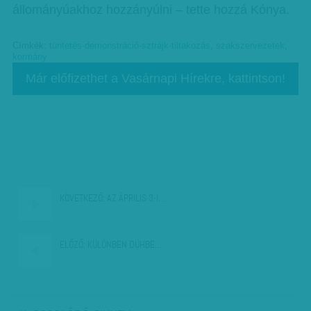
állományúakhoz hozzányúlni – tette hozzá Kónya.
Címkék:
tüntetés-demonstráció-sztrájk-tiltakozás
,
szakszervezetek
,
kormány
Már előfizethet a Vasárnapi Hírekre, kattintson!
KÖVETKEZŐ:
AZ ÁPRILIS 3-I…
ELŐZŐ:
KÜLÖNBEN DÜHBE…