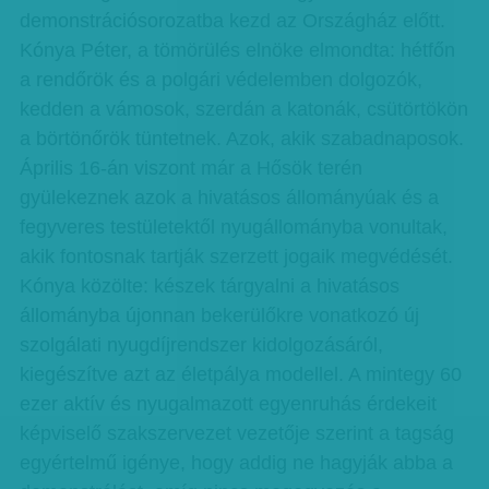
demonstrációsorozatba kezd az Országház előtt.
Kónya Péter, a tömörülés elnöke elmondta: hétfőn
a rendőrök és a polgári védelemben dolgozók,
kedden a vámosok, szerdán a katonák, csütörtökön
a börtönőrök tüntetnek. Azok, akik szabadnaposok.
Április 16-án viszont már a Hősök terén
gyülekeznek azok a hivatásos állományúak és a
fegyveres testületektől nyugállományba vonultak,
akik fontosnak tartják szerzett jogaik megvédését.
Kónya közölte: készek tárgyalni a hivatásos
állományba újonnan bekerülőkre vonatkozó új
szolgálati nyugdíjrendszer kidolgozásáról,
kiegészítve azt az életpálya modellel. A mintegy 60
ezer aktív és nyugalmazott egyenruhás érdekeit
képviselő szakszervezet vezetője szerint a tagság
egyértelmű igénye, hogy addig ne hagyják abba a