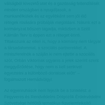
válságból kivezető utat és a gazdaság fellendítését
minden országban a nyugdíjasok, a
munkanélküliek és az egyébként sem jól élő
rétegek rovására próbálják megoldani. Nálunk ezt a
kormányzat bőszen tagadja, miközben a Széll
Kálmán Terv is éppen ezt a réteget érinti.
Tiltakozunk az ellen is, hogy a kormány nem tárgyal
a társadalommal, a szociális partnerekkel. A
miniszterelnök a száján ki nem ejtette a szociális
szót, Orbán Viktornak ugyanis a jelek szerint szent
meggyőződése, hogy nem is kell senkivel
egyeztetni a különböző döntések előtt” –
fogalmazott Hernádvölgyi
.
Az egyenruhások nem fejezik be a tüntetést: a
Fegyveres és Rendvédelmi Dolgozók Érdekvédelmi
Szövetsége hétfőtől tematikus figyelemfelkeltő