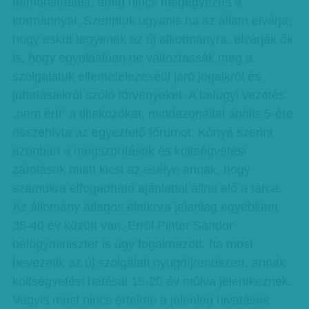
demonstrálást, amíg nincs megegyezés a
kormánnyal. Szerintük ugyanis ha az állam elvárja,
hogy esküt tegyenek az új alkotmányra, elvárják ők
is, hogy egyoldalúan ne változtassák meg a
szolgálatuk ellentételezéséül járó jogaikról és
juttatásaikról szóló törvényeket. A belügyi vezetés
„nem érti” a tiltakozókat, mindazonáltal április 5-ére
összehívta az egyeztető fórumot. Kónya szerint
azonban a megszorítások és költségvetési
zárolások miatt kicsi az esélye annak, hogy
számukra elfogadható ajánlattal állna elő a tárca.
Az állomány átlagos életkora jelenleg egyébként
35-40 év között van. Erről Pintér Sándor
belügyminiszter is úgy fogalmazott: ha most
bevezetik az új szolgálati nyugdíjrendszert, annak
költségvetési hatásai 15-20 év múlva jelentkeznek.
Vagyis most nincs értelme a jelenleg hivatásos