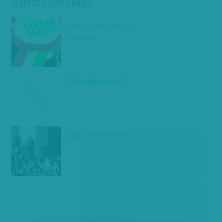
KAPCSOLÓDÓ CIKKEK
Párnacsaták helyett
tüntetés
Elégtelen pénzek
Abszurditások hete
társadalmi célú hirdetés