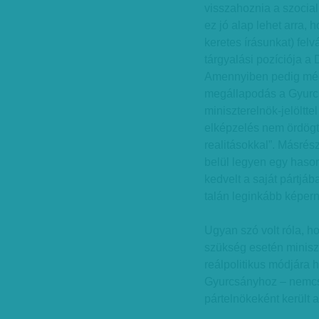
visszahoznia a szocial
ez jó alap lehet arra, h
keretes írásunkat) felvá
tárgyalási pozíciója a
Amennyiben pedig még s
megállapodás a Gyurcs
miniszterelnök-jelöltte
elképzelés nem ördögt
realitásokkal”. Másré
belül legyen egy hason
kedvelt a saját pártj
talán leginkább képern
Ugyan szó volt róla, ho
szükség esetén miniszt
reálpolitikus módjára h
Gyurcsányhoz – nemcsa
pártelnökeként került 