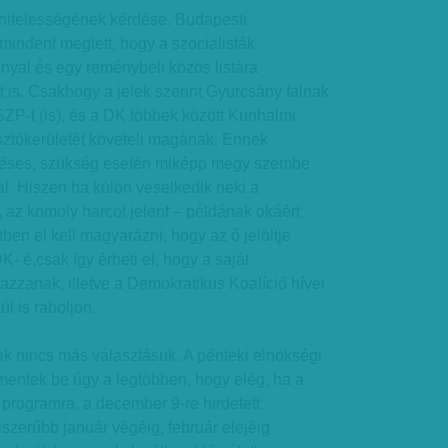
 hitelességének kérdése. Budapesti
mindent megtett, hogy a szocialisták
nyal és egy reménybeli közös listára
 is. Csakhogy a jelek szerint Gyurcsány falnak
ZP-t (is), és a DK többek között Kunhalmi
sztókerületét követeli magának. Ennek
déses, szükség esetén miképp megy szembe
. Hiszen ha külön veselkedik neki a
z komoly harcot jelent – példának okáért
ben el kell magyarázni, hogy az ő jelöltje
K- é,csak így érheti el, hogy a saját
azzanak, illetve a Demokratikus Koalíció hívei
l is raboljon.
ak nincs más választásuk. A pénteki elnökségi
mentek be úgy a legtöbben, hogy elég, ha a
 programra, a december 9-re hirdetett
szerűbb január végéig, február elejéig