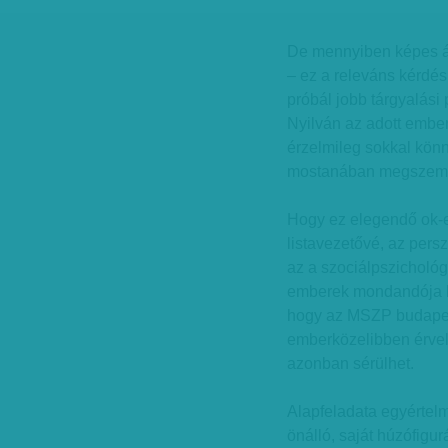
De mennyiben képes át
– ez a releváns kérdés
próbál jobb tárgyalási 
Nyilván az adott ember
érzelmileg sokkal könn
mostanában megszemél
Hogy ez elegendő ok-
listavezetővé, az pers
az a szociálpszichológi
emberek mondandója k
hogy az MSZP budapes
emberközelibben érvel,
azonban sérülhet.
Alapfeladata egyértelm
önálló, saját húzófigu