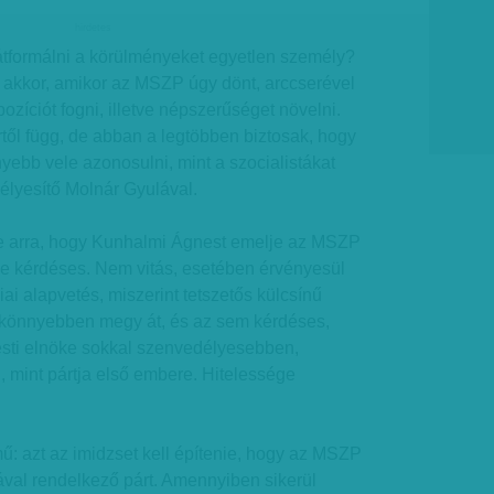
hirdetes
formálni a körülményeket egyetlen személy?
 akkor, amikor az MSZP úgy dönt, arccserével
pozíciót fogni, illetve népszerűséget növelni.
től függ, de abban a legtöbben biztosak, hogy
yebb vele azonosulni, mint a szocialistákat
yesítő Molnár Gyulával.
e arra, hogy Kunhalmi Ágnest emelje az MSZP
ze kérdéses. Nem vitás, esetében érvényesül
ai alapvetés, miszerint tetszetős külcsínű
önnyebben megy át, és az sem kérdéses,
ti elnöke sokkal szenvedélyesebben,
 mint pártja első embere. Hitelessége
ű: azt az imidzset kell építenie, hogy az MSZP
rával rendelkező párt. Amennyiben sikerül