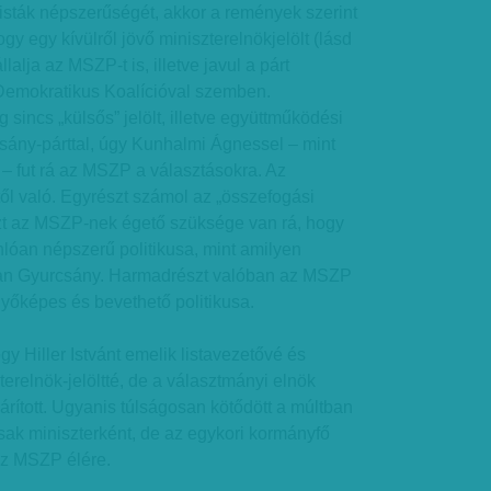
isták népszerűségét, akkor a remények szerint
ogy egy kívülről jövő miniszterelnökjelölt (lásd
llalja az MSZP-t is, illetve javul a párt
 Demokratikus Koalícióval szemben.
incs „külsős” jelölt, illetve együttműködési
ány-párttal, úgy Kunhalmi Ágnessel – mint
l – fut rá az MSZP a választásokra. Az
ől való. Egyrészt számol az „összefogási
szt az MSZP-nek égető szüksége van rá, hogy
lóan népszerű politikusa, mint amilyen
ában Gyurcsány. Harmadrészt valóban az MSZP
yőképes és bevethető politikusa.
gy Hiller Istvánt emelik listavezetővé és
erelnök-jelöltté, de a választmányi elnök
árított. Ugyanis túlságosan kötődött a múltban
k miniszterként, de az egykori kormányfő
az MSZP élére.