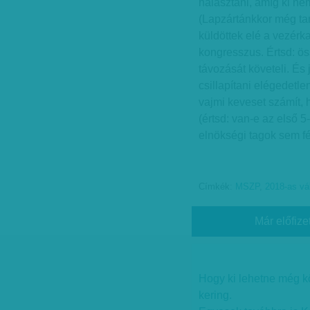
halasztani, amíg ki nem
(Lapzártánkkor még tar
küldöttek elé a vezérk
kongresszus. Értsd: ö
távozását követeli. És
csillapítani elégedetlen
vajmi keveset számít, h
(értsd: van-e az első 5
elnökségi tagok sem fé
Címkék:
MSZP
,
2018-as vá
Már előfize
Hogy ki lehetne még köz
kering.