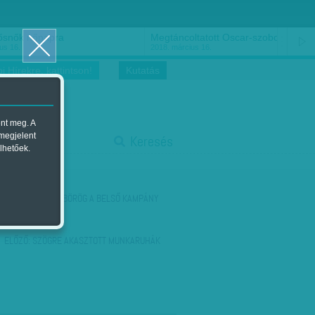
ősnők nőnapra
Megtáncoltatott Oscar-szobor
us 16.
2018. március 16.
i Hírekre, kattintson!
Kutatás
ent meg. A
start
 megjelent
Keresés
lhetőek.
stop
KÖVETKEZŐ:
DÜBÖRÖG A BELSŐ KAMPÁNY
ELŐZŐ:
SZÖGRE AKASZTOTT MUNKARUHÁK