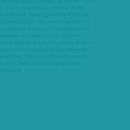
rácsony Gergelyt favorizálnák. Akiben viszont
t – nincs integrátori erő, példának okáért
lra fektetné, illetve egyes kerületi pletykák
újraválasztásában bízva nem mérgesítené el
 a Fidesszel, hiszen Zugló irányításához jól
lgatólagos támogatása egyes ügyekben.
neve merül fel újra és újra – de úgy tűnik, a
jelenleg a CEU professzora) nem lelkesedik
nak ellenére, hogy a közvélemény-kutatások
tlen miniszterelnök-jelölt még meg tudná
álasztókat.
hirdetés