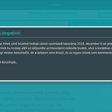
hirdetés
Ha még egyszer nyolcvanéves…
Barbie-h
2018. március 16.
2018. márci
Már előfizethet a Vasárnap
 Látogatónk!
i Hírek című közéleti hetilap utolsó nyomtatott lapszáma 2018. december 8-án jel
hirek.hu honlap ettől az időponttól archívumként működik tovább, ahol a korábban
ókusz
Szerintem
Ízlés
Sport
égi módon kereshetők, de a tartalom nem frissül, és az egyes írások sem kommente
t köszönjük,
ordítanák oda
Megjelent a 2017. december 02.-i lapszámban
dulós” címerfigura lehet, a kérdés, hogy
a múlhat, mennyire sikerül visszaépíteni az
 javítani tárgyalási pozícióját. Ha
 választókerületről választókerületre kell