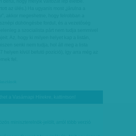
 derül, hogy melyik változat lép életbe.
tott az ülés.) Ha ugyanis most „járulna a
ar”, akkor megeshetne, hogy felrobban a
ssznépi dühöngésbe fordul, és a vezetőség
 jelenleg a szocialista párt nem tudja semmivel
jeit. Az, hogy ki milyen helyet kap a listán,
iszen senki nem tudja, hol áll meg a lista
-7 helyen kívül befutó pozíció), így arra még az
rnek fel.
lasztások
thet a Vasárnapi Hírekre, kattintson!
ös miniszterelnök-jelölt, arról több verzió