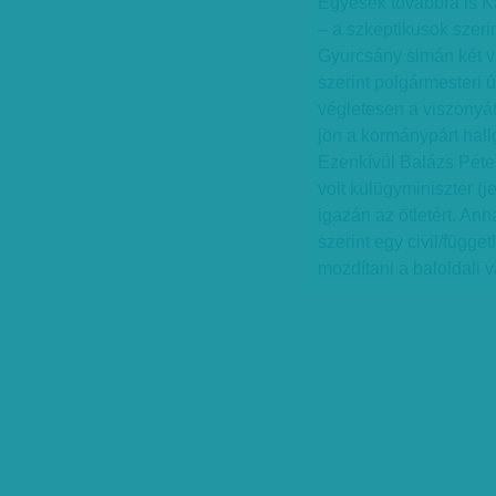
Egyesek továbbra is Ka
– a szkeptikusok szerin
Gyurcsány simán két vál
szerint polgármesteri 
végletesen a viszonyát
jön a kormánypárt hal
Ezenkívül Balázs Péter 
volt külügyminiszter (
igazán az ötletért. An
szerint egy civil/függe
mozdítani a baloldali v