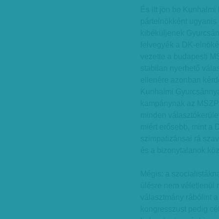
És itt jön be Kunhalmi
pártelnökként ugyanis 
kibéküljenek Gyurcsán
felvegyék a DK-elnökét
vezette a budapesti MS
stabilan nyerhető vála
ellenére azonban kér
Kunhalmi Gyurcsánnyal
kampánynak az MSZP, a
minden választókerület
miért erősebb, mint a D
szimpatizánsai rá szav
és a bizonytalanok közü
Mégis: a szocialistákn
ülésre nem véletlenül 
választmány rábólint a
kongresszust pedig cél