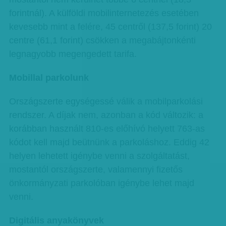
forintnál). A külföldi mobilinternetezés esetében
kevesebb mint a felére, 45 centről (137,5 forint) 20
centre (61,1 forint) csökken a megabájtonkénti
legnagyobb megengedett tarifa.
Mobillal parkolunk
Országszerte egységessé válik a mobilparkolási
rendszer. A díjak nem, azonban a kód változik: a
korábban használt 810-es előhívó helyett 763-as
kódot kell majd beütnünk a parkoláshoz. Eddig 42
helyen lehetett igénybe venni a szolgáltatást,
mostantól országszerte, valamennyi fizetős
önkormányzati parkolóban igénybe lehet majd
venni.
Digitális anyakönyvek