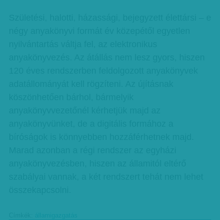
Születési, halotti, házassági, bejegyzett élettársi – e
négy anyakönyvi formát év közepétől egyetlen
nyilvántartás váltja fel, az elektronikus
anyakönyvezés. Az átállás nem lesz gyors, hiszen
120 éves rendszerben feldolgozott anyakönyvek
adatállományát kell rögzíteni. Az újításnak
köszönhetően bárhol, bármelyik
anyakönyvvezetőnél kérhetjük majd az
anyakönyvünket, de a digitális formához a
bíróságok is könnyebben hozzáférhetnek majd.
Marad azonban a régi rendszer az egyházi
anyakönyvezésben, hiszen az államitól eltérő
szabályai vannak, a két rendszert tehát nem lehet
összekapcsolni.
Címkék:
államigazgatás