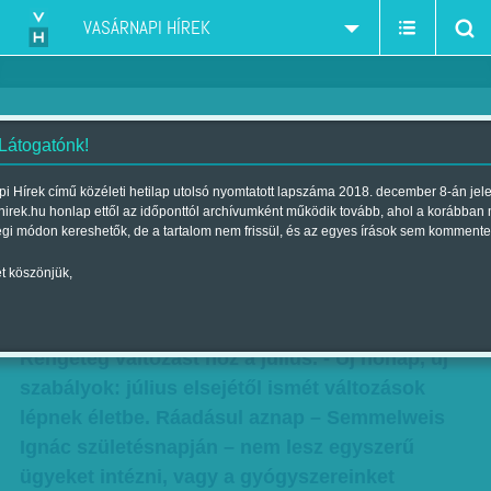
VASÁRNAPI HÍREK
 Látogatónk!
Új szabályok júliustól! Elsején
i Hírek című közéleti hetilap utolsó nyomtatott lapszáma 2018. december 8-án jel
hirek.hu honlap ettől az időponttól archívumként működik tovább, ahol a korábban
nem lesz egyszerű ügyet intézni,
égi módon kereshetők, de a tartalom nem frissül, és az egyes írások sem kommente
gyógyszert kiváltani
t köszönjük,
Szerző:
Hardi Judit
| Megjelent a 2014. június 29.-i lapszámban
Rengeteg változást hoz a július. - Új hónap, új
szabályok: július elsejétől ismét változások
lépnek életbe. Ráadásul aznap – Semmelweis
Ignác születésnapján – nem lesz egyszerű
ügyeket intézni, vagy a gyógyszereinket