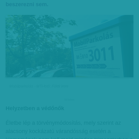
beszerezni sem.
Mobilparkolás - MTI-fotó: Földi Imre
hirdetes
Helyzetben a védőnők
Életbe lép a törvénymódosítás, mely szerint az
alacsony kockázatú várandósság esetén a