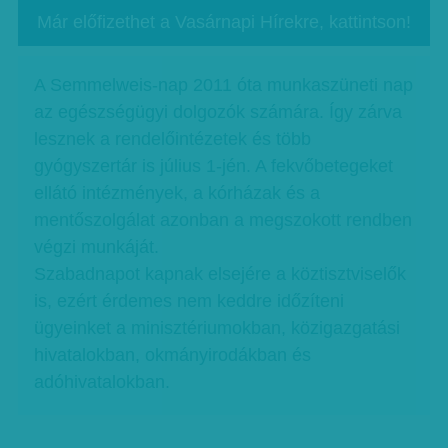
Már előfizethet a Vasárnapi Hírekre, kattintson!
A Semmelweis-nap 2011 óta munkaszüneti nap
az egészségügyi dolgozók számára. Így zárva
lesznek a rendelőintézetek és több
gyógyszertár is július 1-jén. A fekvőbetegeket
ellátó intézmények, a kórházak és a
mentőszolgálat azonban a megszokott rendben
végzi munkáját.
Szabadnapot kapnak elsejére a köztisztviselők
is, ezért érdemes nem keddre időzíteni
ügyeinket a minisztériumokban, közigazgatási
hivatalokban, okmányirodákban és
adóhivatalokban.