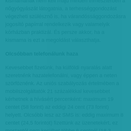
kismamának nem kell majd minden trimeszterben a
nőgyógyászát látogatnia, a terhességgondozást
végezheti szülésznő is, ha várandóssággondozásra
jogosító papírral rendelkezik vagy valamelyik
kórházban praktizál. És persze akkor, ha a
kismama is ezt a megoldást választhatja.
Olcsóbban telefonálunk haza
Kevesebbet fizetünk, ha külföldi nyaralás alatt
szeretnénk hazatelefonálni, vagy éppen a neten
szörföznénk. Az uniós szabályozás értelmében a
mobilszolgáltatók 21 százalékkal kevesebbet
kérhetnek a hívásért percenként: maximum 19
centet (58 forint) az eddigi 24 cent (73 forint)
helyett. Olcsóbb lesz az SMS is: eddig maximum 8
centet (24,5 forintot) fizettünk az üzenetekért, ez
mostantól nem kerülhet többe 6 centnél (18,3