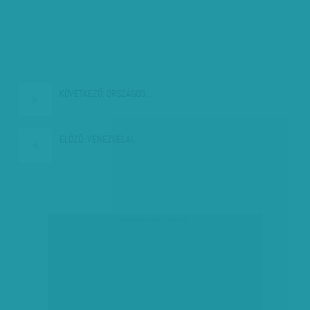
KÖVETKEZŐ:
ORSZÁGOS…
ELŐZŐ:
VENEZUELAI…
társadalmi célú hirdetés