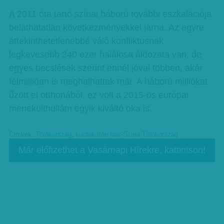
A 2011 óta tartó szíriai háború további eszkalációja
beláthatatlan következményekkel járna. Az egyre
áttekinthetetlenebbé váló konfliktusnak
legkevesebb 340 ezer halálosa áldozata van, de
egyes becslések szerint ennél jóval többen, akár
félmillióan is meghalhattak már. A háború milliókat
űzött el otthonából, ez volt a 2015-ös európai
menekülthullám egyik kiváltó oka is.
Címkék:
Törökország
,
kurdok-Irán-Irak-Szíria-Törökország
Már előfizethet a Vasárnapi Hírekre, kattintson!