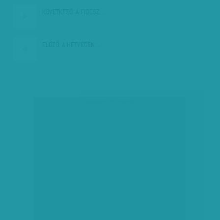
KÖVETKEZŐ:
A FIDESZ…
ELŐZŐ:
A HÉTVÉGÉN…
társadalmi célú hirdetés