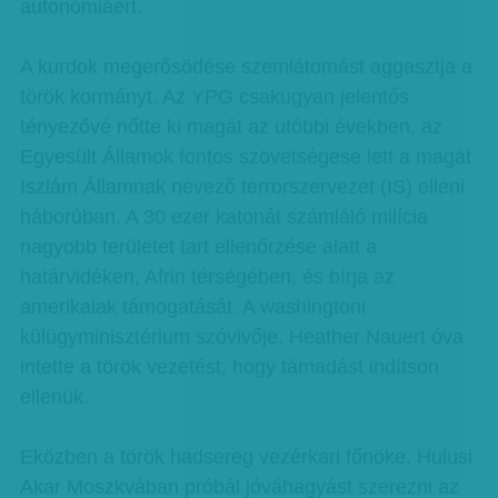
autonómiáért.
A kurdok megerősödése szemlátomást aggasztja a
török kormányt. Az YPG csakugyan jelentős
tényezővé nőtte ki magát az utóbbi években, az
Egyesült Államok fontos szövetségese lett a magát
Iszlám Államnak nevező terrorszervezet (IS) elleni
háborúban. A 30 ezer katonát számláló milícia
nagyobb területet tart ellenőrzése alatt a
határvidéken, Afrin térségében, és bírja az
amerikaiak támogatását. A washingtoni
külügyminisztérium szóvivője, Heather Nauert óva
intette a török vezetést, hogy támadást indítson
ellenük.
Eközben a török hadsereg vezérkari főnöke, Hulusi
Akar Moszkvában próbál jóváhagyást szerezni az