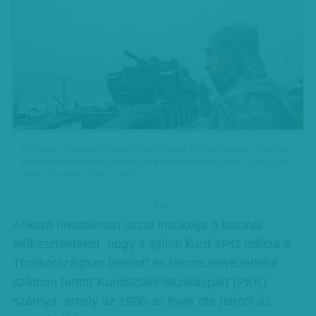
Már csak a parancsra várnak a török tankok a szíriai határon. A kurdok
ellen tervezett támadás drámai következményekkel járhat. - Fotó: Cem
Genco, Anadolu Agency / AFP
hirdetes
Ankara hivatalosan azzal indokolja a katonai
előkészületeket, hogy a szíriai kurd YPG milícia a
Törökországban betiltott és terrorszervezetként
számon tartott Kurdisztáni Munkáspárt (PKK)
szárnya, amely az 1980-as évek óta harcol az