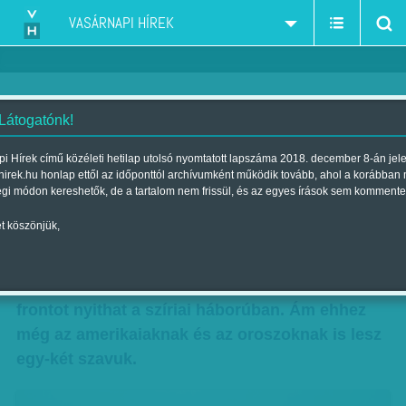
VASÁRNAPI HÍREK
 Látogatónk!
Újabb front nyílhat Szíriában
i Hírek című közéleti hetilap utolsó nyomtatott lapszáma 2018. december 8-án jel
hirek.hu honlap ettől az időponttól archívumként működik tovább, ahol a korábban
Szerző:
Munkatársunktól
| Megjelent a 2018. január 20.-i lapszámban
égi módon kereshetők, de a tartalom nem frissül, és az egyes írások sem kommente
t köszönjük,
A kurdok elleni offenzívával fenyegetőzik a
török elnök. Ha Erdoğan csakugyan kiadja a
parancsot csapatainak a támadásra, az új
frontot nyithat a szíriai háborúban. Ám ehhez
még az amerikaiaknak és az oroszoknak is lesz
egy-két szavuk.