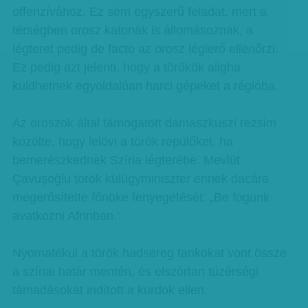
offenzívához. Ez sem egyszerű feladat, mert a
térségben orosz katonák is állomásoznak, a
légteret pedig de facto az orosz légierő ellenőrzi.
Ez pedig azt jelenti, hogy a törökök aligha
küldhetnek egyoldalúan harci gépeket a régióba.
Az oroszok által támogatott damaszkuszi rezsim
közölte, hogy lelövi a török repülőket, ha
bemerészkednek Szíria légterébe. Mevlüt
Çavuşoğlu török külügyminiszter ennek dacára
megerősítette főnöke fenyegetését: „Be fogunk
avatkozni Afrinban.”
Nyomatékul a török hadsereg tankokat vont össze
a szíriai határ mentén, és elszórtan tüzérségi
támadásokat indított a kurdok ellen.