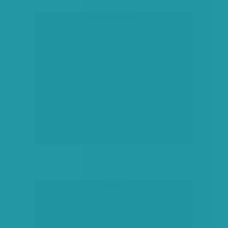
társadalmi célú hirdetés
hirdetés