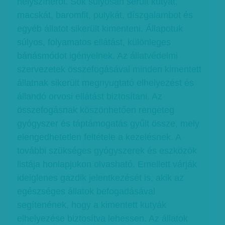
helyszínéről. Sok súlyosan sérült kutyát,
macskát, baromfit, pulykát, díszgalambot és
egyéb állatot sikerült kimenteni. Állapotuk
súlyos, folyamatos ellátást, különleges
bánásmódot igényelnek. Az állatvédelmi
szervezetek összefogásával minden kimentett
állatnak sikerült megnyugtató elhelyezést és
állandó orvosi ellátást biztosítani. Az
összefogásnak köszönhetően rengeteg
gyógyszer és táptámogatás gyűlt össze, mely
elengedhetetlen feltétele a kezelésnek. A
további szükséges gyógyszerek és eszközök
listája honlapjukon olvasható. Emellett várják
ideiglenes gazdik jelentkezését is, akik az
egészséges állatok befogadásával
segítenének, hogy a kimentett kutyák
elhelyezése biztosítva lehessen. Az állatok