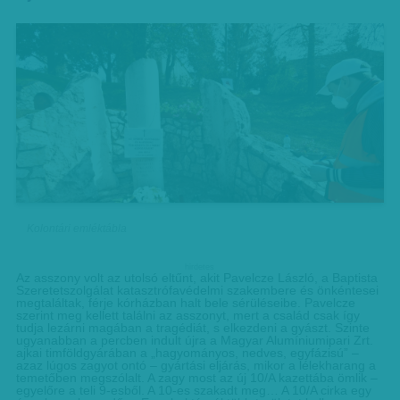
Kolontári emléktábla
hirdetes
Az asszony volt az utolsó eltűnt, akit Pavelcze László, a Baptista
Szeretetszolgálat katasztrófavédelmi szakembere és önkéntesei
megtaláltak, férje kórházban halt bele sérüléseibe. Pavelcze
szerint meg kellett találni az asszonyt, mert a család csak így
tudja lezárni magában a tragédiát, s elkezdeni a gyászt. Szinte
ugyanabban a percben indult újra a Magyar Alumíniumipari Zrt.
ajkai timföldgyárában a „hagyományos, nedves, egyfázisú” –
azaz lúgos zagyot ontó – gyártási eljárás, mikor a lélekharang a
temetőben megszólalt. A zagy most az új 10/A kazettába ömlik –
egyelőre a teli 9-esből. A 10-es szakadt meg… A 10/A cirka egy