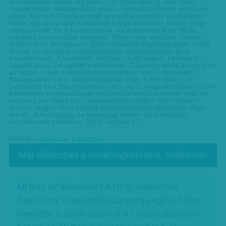
90 százaléka vissza fog jönni. Tán majd azok is, akik most
hangadóként tiltakoznak ez ellen… Lehmann Róbert iparos és
párja, Németh Gizella a négy gyerekkel egyelőre a városban
élnek, egy jó baráttól kölcsönbe kapott lakásban. Biztos, hogy
visszajönnek, ha a házuk nem is, az autójavítójuk áll. Most
másként hasznosítják magukat: Nagy-nagy sátorban Vendel
Zoltánnal és feleségével, Bakler Ildikóval bográcsgulyást, virslit
főznek az ország minden tájáról jött önkénteseknek és a
hazatérőknek. A hazatérők közt lesz majd apja is, Lehmann
Sándor bácsi, ha kijöhet a kórházból. Ő tartotta-védte a feje felett
az árban – nem sokkal aranylakodalmuk után – feleségét,
Baumgartner Irént, saját megégése árán. E két nevet – a
Lehmannt és a Baumgartnert – az I. és II. világháborúban elesett
kolontáriak emlékoszlopán is többször látni a templom előtt. Az
oszlopra pár napja friss márványtábla került a Győr-Moson-
Sopron megyei Nyúl község kisvállalkozóinak jóvoltából. Rajta
felirat: „A hanyagság és kapzsiság emberi és természeti
áldozatainak emlékére. 2010. október 4.”
Címkék:
vörösiszap
,
katasztrófa
Már előfizethet a Vasárnapi Hírekre, kattintson!
Mi lesz az állatokkal? A NOÉ Állatotthon
Alapítvány Katasztrófa Csoportja egész héten
mentette a sérült állatokat az iszapkatasztrófa