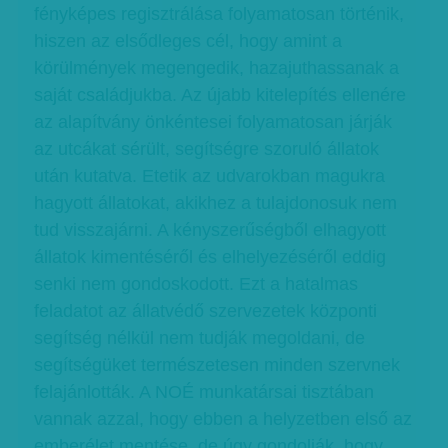
fényképes regisztrálása folyamatosan történik,
hiszen az elsődleges cél, hogy amint a
körülmények megengedik, hazajuthassanak a
saját családjukba. Az újabb kitelepítés ellenére
az alapítvány önkéntesei folyamatosan járják
az utcákat sérült, segítségre szoruló állatok
után kutatva. Etetik az udvarokban magukra
hagyott állatokat, akikhez a tulajdonosuk nem
tud visszajárni. A kényszerűségből elhagyott
állatok kimentéséről és elhelyezéséről eddig
senki nem gondoskodott. Ezt a hatalmas
feladatot az állatvédő szervezetek központi
segítség nélkül nem tudják megoldani, de
segítségüket természetesen minden szervnek
felajánlották. A NOÉ munkatársai tisztában
vannak azzal, hogy ebben a helyzetben első az
emberélet mentése, de úgy gondolják, hogy