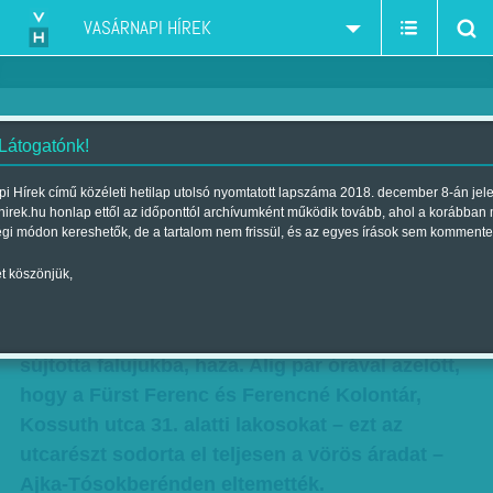
VASÁRNAPI HÍREK
 Látogatónk!
Újra temetnek
i Hírek című közéleti hetilap utolsó nyomtatott lapszáma 2018. december 8-án jel
hirek.hu honlap ettől az időponttól archívumként működik tovább, ahol a korábban
Szerző:
Gündisch Mónika
| Megjelent a 2010. október 17.-i
égi módon kereshetők, de a tartalom nem frissül, és az egyes írások sem kommente
lapszámban
t köszönjük,
Kolontár élni akar. Pénteken 13 órakor engedték
be az első visszatérőket az ipari katasztrófa
sújtotta falujukba, haza. Alig pár órával azelőtt,
hogy a Fürst Ferenc és Ferencné Kolontár,
Kossuth utca 31. alatti lakosokat – ezt az
utcarészt sodorta el teljesen a vörös áradat –
Ajka-Tósokberénden eltemették.