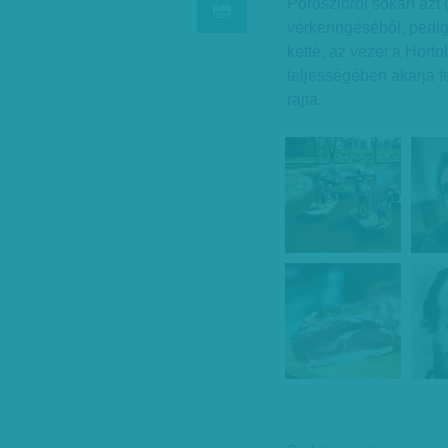
Poroszlóról sokan azt 
vérkeringéséből, pedig
ketté, az vezet a Horto
teljességében akarja fe
rajta.