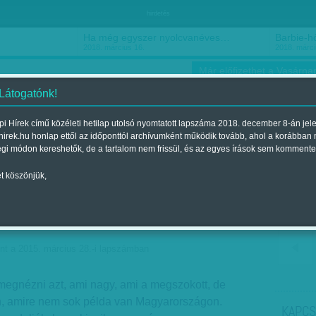
hirdetés
Ha még egyszer nyolcvanéves…
Barbie-h
2018. március 16.
2018. márci
Már előfizethet a Vasárnap
 Látogatónk!
i Hírek című közéleti hetilap utolsó nyomtatott lapszáma 2018. december 8-án jel
hirek.hu honlap ettől az időponttól archívumként működik tovább, ahol a korábban
ókusz
Szerintem
Ízlés
Sport
égi módon kereshetők, de a tartalom nem frissül, és az egyes írások sem kommente
t köszönjük,
alak, vadak, s mi
nt a 2015. március 28.-i lapszámban
megnézni azt, ami nagy, ami a megszokott, de
an, amire nem sok példa van Magyarországon.
KAPCS