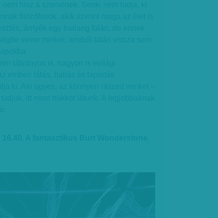
kor nem hisz a szemének. Senki nem tudja, ki
nnak filozófusok, akik szerint maga az élet is
sztés, árnyék egy barlang falán, de ennek
ségbe vinne minket, amiből talán vissza sem
napokba.
en látványos is, nagyon is evilági.
z emberi látás, hallás és tapintás
lja ki. Aki ügyes, az könnyen rászed minket –
tudjuk, itt most trükköt látunk. A legjobbaknak
r.
16.40, A fantasztikus Burt Wonderstone,