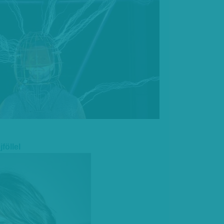
föllel