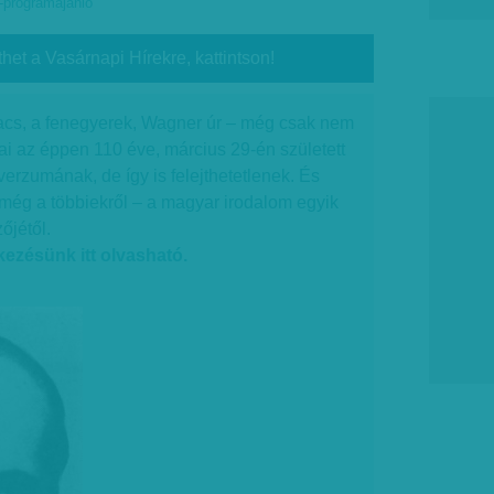
-programajánló
thet a Vasárnapi Hírekre, kattintson!
cs, a fenegyerek, Wagner úr – még csak nem
jai az éppen 110 éve, március 29-én született
verzumának, de így is felejthetetlenek. És
még a többiekről – a magyar irodalom egyik
őjétől.
ezésünk itt olvasható.