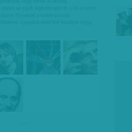
gondolják, hogy kiesik az ország
 éppen az egyik legfontosabb út, a 33-as szeli
bágyra. Ha valaki a szikes pusztát
lfedezni, nyugatról kelet felé haladjon végig
hirdetes