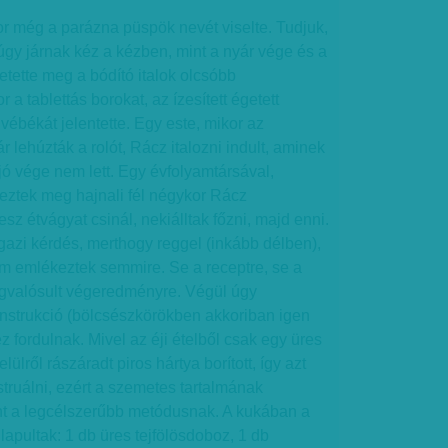
r még a parázna püspök nevét viselte. Tudjuk,
úgy járnak kéz a kézben, mint a nyár vége és a
etette meg a bódító italok olcsóbb
a tablettás borokat, az ízesített égetett
vébékát jelentette. Egy este, mikor az
 lehúzták a rolót, Rácz italozni indult, aminek
ó vége nem lett. Egy évfolyamtársával,
eztek meg hajnali fél négykor Rácz
esz étvágyat csinál, nekiálltak főzni, majd enni.
igazi kérdés, merthogy reggel (inkább délben),
em emlékeztek semmire. Se a receptre, se a
gvalósult végeredményre. Végül úgy
onstrukció (bölcsészkörökben akkoriban igen
fordulnak. Mivel az éji ételből csak egy üres
ülről rászáradt piros hártya borított, így azt
ruálni, ezért a szemetes tartalmának
űnt a legcélszerűbb metódusnak. A kukában a
apultak: 1 db üres tejfölösdoboz, 1 db