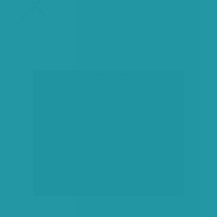
társadalmi célú hirdetés