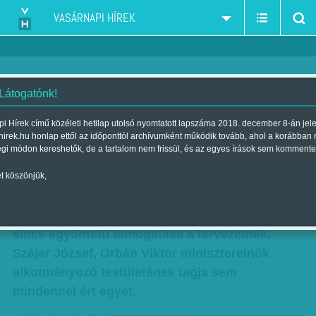
VASÁRNAPI HÍREK
 Látogatónk!
Védi a magzatot, az anyát nem
i Hírek című közéleti hetilap utolsó nyomtatott lapszáma 2018. december 8-án jel
hirek.hu honlap ettől az időponttól archívumként működik tovább, ahol a korábban
Szerző:
Krausz Viktória
| Megjelent a 2010. december 05.-i
égi módon kereshetők, de a tartalom nem frissül, és az egyes írások sem kommente
lapszámban
t köszönjük,
Nem csak az ellenzék és alkotmányjogászok
bírálják az alkotmánykoncepciót, a Fideszben
sincs egyöntetű támogatása a tervezetnek.
Szájer József, Orbán Viktor miniszterelnök
alkotmányozó testületének tagja sem
mindennel ért egyet.