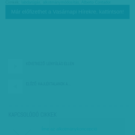
Címkék:
labdarúgás
,
alkotmánymódosítás
,
Alberto Contador
Már előfizethet a Vasárnapi Hírekre, kattintson!
KÖVETKEZŐ:
LENYÚLÁS ELLEN
ELŐZŐ:
HAJLÉKTALANOK A…
KAPCSOLÓDÓ CIKKEK
Íme az alkotmánykoncepció