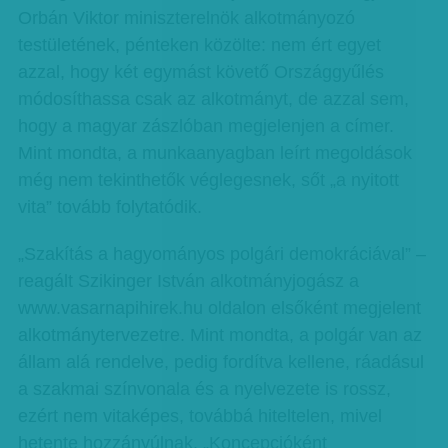
Orbán Viktor miniszterelnök alkotmányozó
testületének, pénteken közölte: nem ért egyet
azzal, hogy két egymást követő Országgyűlés
módosíthassa csak az alkotmányt, de azzal sem,
hogy a magyar zászlóban megjelenjen a címer.
Mint mondta, a munkaanyagban leírt megoldások
még nem tekinthetők véglegesnek, sőt „a nyitott
vita” tovább folytatódik.
„Szakítás a hagyományos polgári demokráciával” –
reagált Szikinger István alkotmányjogász a
www.vasarnapihirek.hu oldalon elsőként megjelent
alkotmánytervezetre. Mint mondta, a polgár van az
állam alá rendelve, pedig fordítva kellene, ráadásul
a szakmai színvonala és a nyelvezete is rossz,
ezért nem vitaképes, továbbá hiteltelen, mivel
hetente hozzányúlnak. „Koncepcióként