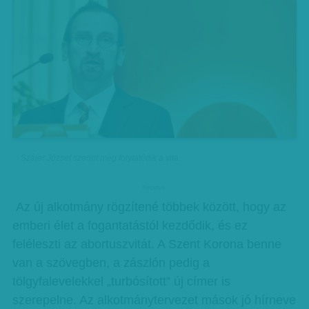
Szájer József szerint még folytatódik a vita
hirdetes
Az új alkotmány rögzítené többek között, hogy az
emberi élet a fogantatástól kezdődik, és ez
feléleszti az abortuszvitát. A Szent Korona benne
van a szövegben, a zászlón pedig a
tölgyfalevelekkel „turbósított” új címer is
szerepelne. Az alkotmánytervezet mások jó hírneve