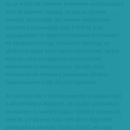
és az erkölcsök védelme érdekében korlátozhatóvá
teszi az alapvető jogokat, kizárja az azonos
neműek házasságát, de „kiemelt védelemben
részesíti a házasságot, mint a férfi és a nő
legalapvetőbb és legtermészetesebb közösségét”.
Az Alkotmánybíróság hatáskörét csorbítja, az
alkotmány pedig akkor lenne módosítható, ha két
egymás utáni országgyűlés képviselőinek
kétharmada is megszavazza. Semjén Zsolt
miniszterelnök-helyettes javaslatára mindezt
Ópasztuszeren írnák alá jövő tavasszal.
Az ellenzék már a munkacsoportok javaslatai ellen
is kézzel-lábbal tiltakozott, de miután csütörtökön
hivatalosan is nyilvánosságra hozták a koncepciót,
kiderült: a Fideszen belül sem élvez egyöntetű
támogatást a tervezet. Szájer József, aki tagja