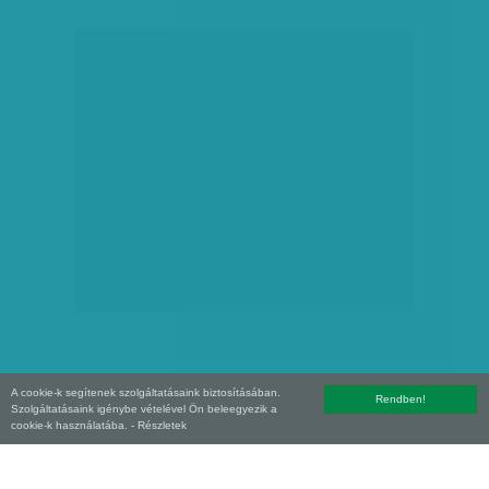
hirdetés
A cookie-k segítenek szolgáltatásaink biztosításában.
Rendben!
Szolgáltatásaink igénybe vételével Ön beleegyezik a
Copyright (C) 2026, XXI század Média Kft. Az oldal szerzői jogi oltalom alatt áll.
cookie-k használatába.
- Részletek