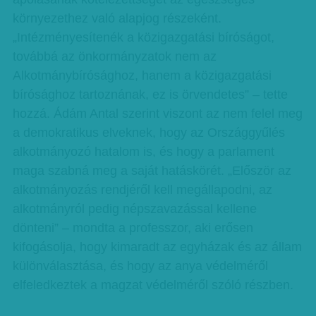
környezethez való alapjog részeként.
„Intézményesítenék a közigazgatási bíróságot,
továbbá az önkormányzatok nem az
Alkotmánybírósághoz, hanem a közigazgatási
bírósághoz tartoznának, ez is örvendetes” – tette
hozzá. Ádám Antal szerint viszont az nem felel meg
a demokratikus elveknek, hogy az Országgyűlés
alkotmányozó hatalom is, és hogy a parlament
maga szabná meg a saját hatáskörét. „Először az
alkotmányozás rendjéről kell megállapodni, az
alkotmányról pedig népszavazással kellene
dönteni” – mondta a professzor, aki erősen
kifogásolja, hogy kimaradt az egyházak és az állam
különválasztása, és hogy az anya védelméről
elfeledkeztek a magzat védelméről szóló részben.