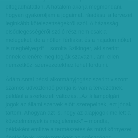
elfogadhatatlan. A hatalom akarja megmondani,
hogyan gyakoroljam a jogaimat, ráadásul a tervezet
leginkább kötelezettségekről szól. A házasság
elsődlegességéről szóló rész nem csak a
melegeket, de a nőtlen férfiakat és a hajadon nőket
is megbélyegzi” – sorolta Szikinger, aki szerint
ennek ellenére meg fogják szavazni, ami ellen
nemzetközi szervezetekhez lehet fordulni.
Ádám Antal pécsi alkotmányjogász szerint viszont
számos üdvözlendő pontja is van a tervezetnek,
például a szerkezeti változás. „Az állampolgári
jogok az állami szervek előtt szerepelnek, ezt jónak
tartom. Ahogyan azt is, hogy az alapjogok mellett a
követelmények is megjelennek” – mondta,
példaként említve a természetes és művi környezet
ápolásának kötelezettségét az egészséges