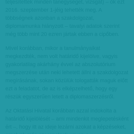
teljesítettek minden tanegységet, vizsgát) – ők ezt
2016. szeptember 1-jéig tehették meg. A
többségnek azonban a szakdolgozat,
diplomamunka hiányzott – tavalyi adatok szerint
még több mint 20 ezren jártak ebben a cipőben.
Mivel korábban, mikor a tanulmányaikat
megkezdték, nem volt határidő kijelölve, vagyis
gyakorlatilag akárhány évvel az abszolutórium
megszerzése után neki lehetett állni a szakdolgozat
megírásának, sokan közülük tologatták maguk előtt
ezt a feladatot, de az is elképzelhető, hogy egy
részük egyszerűen letett a diplomaszerzésről.
Az Oktatási Hivatal korábban azzal indokolta a
határidő kijelölését – ami mindenkit meglepetésként
ért –, hogy itt az ideje lezárni azokat a képzéseket,