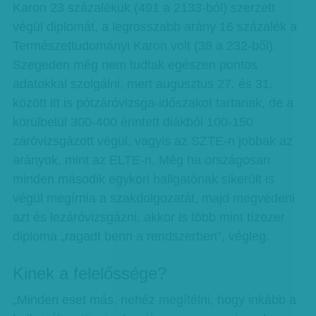
Karon 23 százalékuk (491 a 2133-ból) szerzett
végül diplomát, a legrosszabb arány 16 százalék a
Természettudományi Karon volt (38 a 232-ből).
Szegeden még nem tudtak egészen pontos
adatokkal szolgálni, mert augusztus 27. és 31.
között itt is pótzáróvizsga-időszakot tartanak, de a
körülbelül 300-400 érintett diákból 100-150
záróvizsgázott végül, vagyis az SZTE-n jobbak az
arányok, mint az ELTE-n. Még ha országosan
minden második egykori hallgatónak sikerült is
végül megírnia a szakdolgozatát, majd megvédeni
azt és lezáróvizsgázni, akkor is több mint tízezer
diploma „ragadt benn a rendszerben”, végleg.
Kinek a felelőssége?
„Minden eset más, nehéz megítélni, hogy inkább a