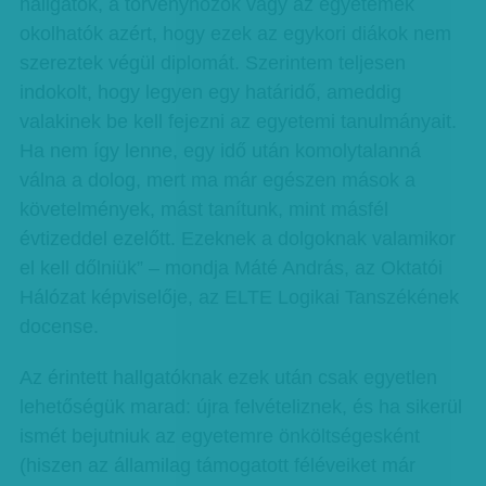
hallgatók, a törvényhozók vagy az egyetemek
okolhatók azért, hogy ezek az egykori diákok nem
szereztek végül diplomát. Szerintem teljesen
indokolt, hogy legyen egy határidő, ameddig
valakinek be kell fejezni az egyetemi tanulmányait.
Ha nem így lenne, egy idő után komolytalanná
válna a dolog, mert ma már egészen mások a
követelmények, mást tanítunk, mint másfél
évtizeddel ezelőtt. Ezeknek a dolgoknak valamikor
el kell dőlniük” – mondja Máté András, az Oktatói
Hálózat képviselője, az ELTE Logikai Tanszékének
docense.
Az érintett hallgatóknak ezek után csak egyetlen
lehetőségük marad: újra felvételiznek, és ha sikerül
ismét bejutniuk az egyetemre önköltségesként
(hiszen az államilag támogatott féléveiket már