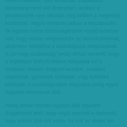
szerencsétlenül, mert korábban szabadabb
tanulmányi rend volt érvényben, amihez a
döntéshozók nem alkották meg időben a megfelelő
korlátokat. Vagyis mindenki abban a felszabadító,
de egyben hamis biztonságérzetet nyújtó tudatban
volt, hogy miután megszerezte az abszolutóriumát,
akármikor nekiállhat a szakdolgozat megírásának.
A „túl nagy szabadság” pedig ahhoz vezetett, hogy
a legtöbben félévről félévre tologatták ezt a
feladatot, közben dolgozni kezdtek, családot
alapítottak, gyerekeik születtek, vagy külföldre
költöztek, a szakdolgozatok megírása pedig egyre
nagyobb kihívásnak tűnt.
Pedig abban minden egykori diák egyetért
(függetlenül attól, hogy végül szerzett-e diplomát),
hogy sokkal jobb lett volna, ha már az elején lett