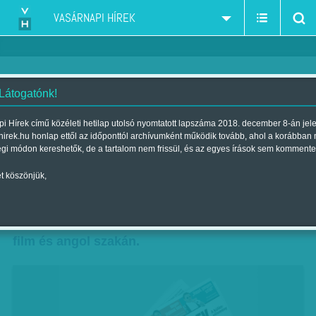
VASÁRNAPI HÍREK
 Látogatónk!
Végleg elveszett diplomák
i Hírek című közéleti hetilap utolsó nyomtatott lapszáma 2018. december 8-án jel
hirek.hu honlap ettől az időponttól archívumként működik tovább, ahol a korábban
Szerző:
F. Szabó Kata
| Megjelent a 2018. július 27.-i lapszámban
égi módon kereshetők, de a tartalom nem frissül, és az egyes írások sem kommente
t köszönjük,
„Privilégium, ha valaki meg tudta írni a
szakdolgozatát a határidőig” – kezdi Ákos, aki
2003-ban kezdte meg a tanulmányait az ELTE
film és angol szakán.