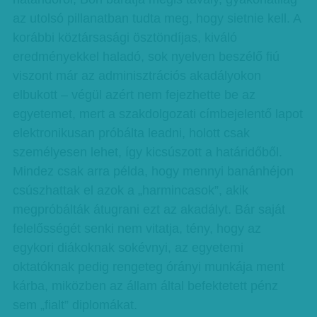
az utolsó pillanatban tudta meg, hogy sietnie kell. A
korábbi köztársasági ösztöndíjas, kiváló
eredményekkel haladó, sok nyelven beszélő fiú
viszont már az adminisztrációs akadályokon
elbukott – végül azért nem fejezhette be az
egyetemet, mert a szakdolgozati címbejelentő lapot
elektronikusan próbálta leadni, holott csak
személyesen lehet, így kicsúszott a határidőből.
Mindez csak arra példa, hogy mennyi banánhéjon
csúszhattak el azok a „harmincasok”, akik
megpróbálták átugrani ezt az akadályt. Bár saját
felelősségét senki nem vitatja, tény, hogy az
egykori diákoknak sokévnyi, az egyetemi
oktatóknak pedig rengeteg órányi munkája ment
kárba, miközben az állam által befektetett pénz
sem „fialt” diplomákat.