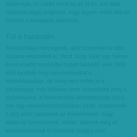
diplomáját, és kárba ment az az öt év, ami alatt
ráadásul végig dolgozott, hogy legyen miből élni és
kifizetni a budapesti albérletet.
Túl a határidőn
Ákos példája nem egyedi, akár tízezernél is több
diploma veszhetett el, most, hogy lejárt egy három
évvel ezelőtt törvénybe foglalt határidő: akik 2005
előtt kezdték meg tanulmányaikat a
felsőoktatásban, de máig nem tették le a
záróvizsgát, már biztosan nem szerezhetik meg a
diplomájukat. A felsőoktatási államtitkárság 2015-
ben egy rendeletmódosításban 2018. szeptember
1-jéig adott haladékot az érintetteknek, hogy
diplomát szerezzenek. Voltak, akiknek még az
abszolutóriumuk is hiányzott (vagyis nem