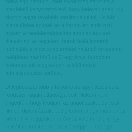
volna egy határidő, mert akkor meglett volna a
megfelelő kényszerítő erő, hogy belevágjanak, így
viszont egyre távolabb kerültek a céltól. És bár
hiába tűnhet soknak az a három év, amit 2015
nyarán a rendeletmódosítás adott az egykori
diákoknak, az egyetemi bürokráciát ismerők
tudhatják: a most szeptemberi határidő tartásához
valójában már körülbelül egy évvel korábban
érdemes volt megkezdeni a különböző
adminisztrációs köröket.
„A legbosszantóbb a folyamatos ügyintézés és a
rendszer rugalmatlansága volt. Nekem nem
engedték, hogy leadjam az angol szakot és csak
filmből diplomázzak, pedig tudom, hogy másnak ez
sikerült. A leggyakoribb érv az volt: mindig is így
csináltuk, most sem lesz másképp” – hoz egy