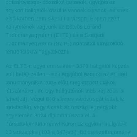
pótzáróvizsga-időszakot tartanak, ugyanis az
egykori hallgatók közül is vannak olyanok, akiknek
első körben nem sikerült a vizsga. Éppen ezért
kénytelenek vagyunk az Eötvös Loránd
Tudományegyetem (ELTE) és a Szegedi
Tudományegyetem (SZTE) adataiból kirajzolódó
tendenciákra hagyatkozni.
Az ELTE-n egyetemi szinten 3870 hallgatói képzés
volt befejezetlen – ez nagyjából azonos az érintett,
tanulmányaikat 2005 előtt megkezdett diákok
létszámával, de egy hallgatónak több képzése is
lehet(ett). Végül 846 sikeres záróvizsgát tettek le
mostanáig, vagyis csak az ország legnagyobb
egyetemén 3024 diploma úszott el. A
Társadalomtudományi Karon az egykori hallgatók
30 százaléka (103 a 347-ből), Bölcsészettudományi