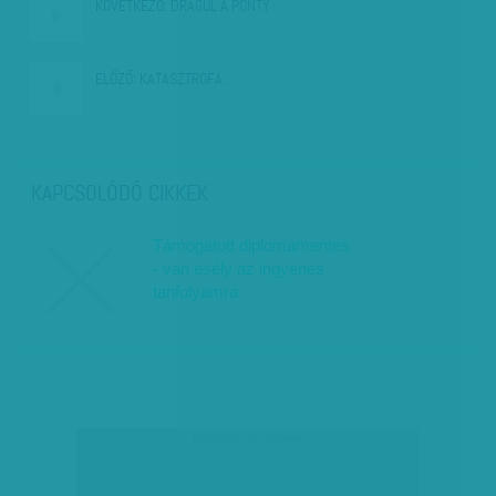
KÖVETKEZŐ:
DRÁGUL A PONTY
ELŐZŐ:
KATASZTRÓFA…
KAPCSOLÓDÓ CIKKEK
Támogatott diplomamentés
- van esély az ingyenes
tanfolyamra
társadalmi célú hirdetés