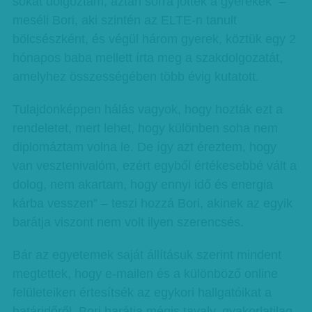
sokat dolgoztam, aztán sorra jöttek a gyerekek” –
meséli Bori, aki szintén az ELTE-n tanult
bölcsészként, és végül három gyerek, köztük egy 2
hónapos baba mellett írta meg a szakdolgozatát,
amelyhez összességében több évig kutatott.
Tulajdonképpen hálás vagyok, hogy hozták ezt a
rendeletet, mert lehet, hogy különben soha nem
diplomáztam volna le. De így azt éreztem, hogy
van vesztenivalóm, ezért egyből értékesebbé vált a
dolog, nem akartam, hogy ennyi idő és energia
kárba vesszen” – teszi hozzá Bori, akinek az egyik
barátja viszont nem volt ilyen szerencsés.
Bár az egyetemek saját állításuk szerint mindent
megtettek, hogy e-mailen és a különböző online
felületeiken értesítsék az egykori hallgatóikat a
határidőről, Bori barátja mégis tavaly, gyakorlatilag