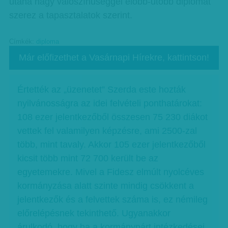
utána nagy valószínűséggel előbb-utóbb diplomát
szerez a tapasztalatok szerint.
Címkék:
diploma
Már előfizethet a Vasárnapi Hírekre, kattintson!
Értették az „üzenetet” Szerda este hozták
nyilvánosságra az idei felvételi ponthatárokat:
108 ezer jelentkezőből összesen 75 230 diákot
vettek fel valamilyen képzésre, ami 2500-zal
több, mint tavaly. Akkor 105 ezer jelentkezőből
kicsit több mint 72 700 került be az
egyetemekre. Mivel a Fidesz elmúlt nyolcéves
kormányzása alatt szinte mindig csökkent a
jelentkezők és a felvettek száma is, ez némileg
előrelépésnek tekinthető. Ugyanakkor
árulkodó, hogy ha a kormánypárt intézkedései