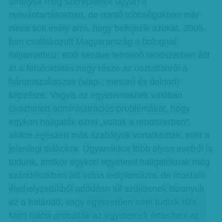
amelyek még szerepelnek ugyan a
nyilvántartásokban, de döntő többségükben már
nincs sok esély arra, hogy befejezik azokat. 2005-
ben csatlakozott Magyarország a bolognai
folyamathoz, ettől kezdve felmenő rendszerben állt
át a felsőoktatás nagy része az osztatlanról a
háromszakaszos (alap-, mesteri és doktori)
képzésre. Vagyis az egyetemeknek valóban
okozhatott adminisztrációs problémákat, hogy
egykori hallgatók ezrei „voltak a rendszerben”,
akikre egészen más szabályok vonatkoztak, mint a
jelenlegi diákokra. Ugyanakkor több olyan esetről is
tudunk, amikor egykori egyetemi hallgatóknak még
szándékukban állt volna lediplomázni, de mostani
élethelyzetükből adódóan túl szűkösnek bizonyult
ez a határidő, vagy egyszerűen nem tudtak róla.
Mert hiába próbálták az egyetemek értesíteni az