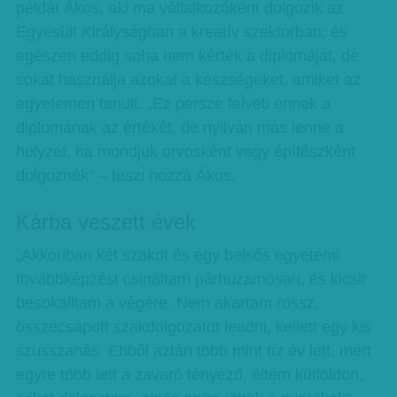
példát Ákos, aki ma vállalkozóként dolgozik az
Egyesült Királyságban a kreatív szektorban, és
egészen eddig soha nem kérték a diplomáját, de
sokat használja azokat a készségeket, amiket az
egyetemen tanult. „Ez persze felveti ennek a
diplomának az értékét, de nyilván más lenne a
helyzet, ha mondjuk orvosként vagy építészként
dolgoznék” – teszi hozzá Ákos.
Kárba veszett évek
„Akkoriban két szakot és egy belsős egyetemi
továbbképzést csináltam párhuzamosan, és kicsit
besokalltam a végére. Nem akartam rossz,
összecsapott szakdolgozatot leadni, kellett egy kis
szusszanás. Ebből aztán több mint tíz év lett, mert
egyre több lett a zavaró tényező, éltem külföldön,