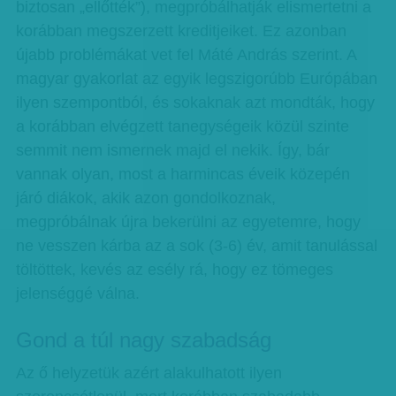
biztosan „ellőtték”), megpróbálhatják elismertetni a
korábban megszerzett kreditjeiket. Ez azonban
újabb problémákat vet fel Máté András szerint. A
magyar gyakorlat az egyik legszigorúbb Európában
ilyen szempontból, és sokaknak azt mondták, hogy
a korábban elvégzett tanegységeik közül szinte
semmit nem ismernek majd el nekik. Így, bár
vannak olyan, most a harmincas éveik közepén
járó diákok, akik azon gondolkoznak,
megpróbálnak újra bekerülni az egyetemre, hogy
ne vesszen kárba az a sok (3-6) év, amit tanulással
töltöttek, kevés az esély rá, hogy ez tömeges
jelenséggé válna.
Gond a túl nagy szabadság
Az ő helyzetük azért alakulhatott ilyen