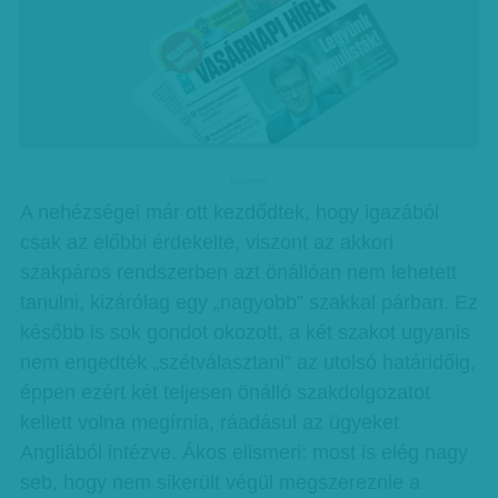
hirdetes
A nehézségei már ott kezdődtek, hogy igazából
csak az előbbi érdekelte, viszont az akkori
szakpáros rendszerben azt önállóan nem lehetett
tanulni, kizárólag egy „nagyobb” szakkal párban. Ez
később is sok gondot okozott, a két szakot ugyanis
nem engedték „szétválasztani” az utolsó határidőig,
éppen ezért két teljesen önálló szakdolgozatot
kellett volna megírnia, ráadásul az ügyeket
Angliából intézve. Ákos elismeri: most is elég nagy
seb, hogy nem sikerült végül megszereznie a