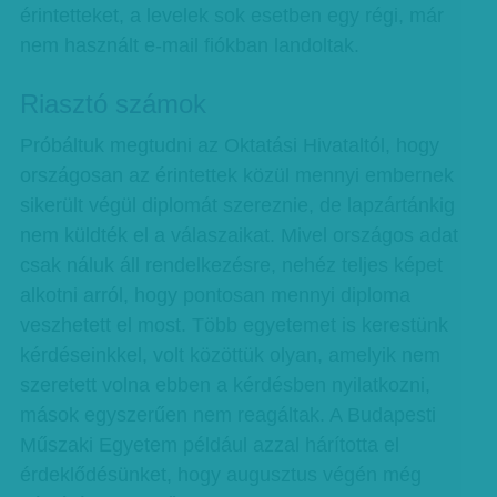
érintetteket, a levelek sok esetben egy régi, már
nem használt e-mail fiókban landoltak.
Riasztó számok
Próbáltuk megtudni az Oktatási Hivataltól, hogy
országosan az érintettek közül mennyi embernek
sikerült végül diplomát szereznie, de lapzártánkig
nem küldték el a válaszaikat. Mivel országos adat
csak náluk áll rendelkezésre, nehéz teljes képet
alkotni arról, hogy pontosan mennyi diploma
veszhetett el most. Több egyetemet is kerestünk
kérdéseinkkel, volt közöttük olyan, amelyik nem
szeretett volna ebben a kérdésben nyilatkozni,
mások egyszerűen nem reagáltak. A Budapesti
Műszaki Egyetem például azzal hárította el
érdeklődésünket, hogy augusztus végén még