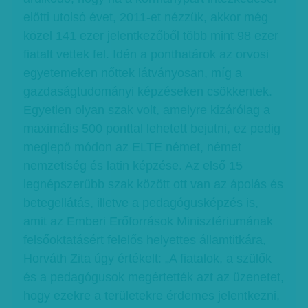
előtti utolsó évet, 2011-et nézzük, akkor még
közel 141 ezer jelentkezőből több mint 98 ezer
fiatalt vettek fel. Idén a ponthatárok az orvosi
egyetemeken nőttek látványosan, míg a
gazdaságtudományi képzéseken csökkentek.
Egyetlen olyan szak volt, amelyre kizárólag a
maximális 500 ponttal lehetett bejutni, ez pedig
meglepő módon az ELTE német, német
nemzetiség és latin képzése. Az első 15
legnépszerűbb szak között ott van az ápolás és
betegellátás, illetve a pedagógusképzés is,
amit az Emberi Erőforrások Minisztériumának
felsőoktatásért felelős helyettes államtitkára,
Horváth Zita úgy értékelt: „A fiatalok, a szülők
és a pedagógusok megértették azt az üzenetet,
hogy ezekre a területekre érdemes jelentkezni,