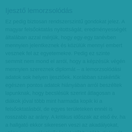
Ijesztő lemorzsolódás
Ez pedig biztosan rendszerszintű gondokat jelez. A
magyar felsőoktatás nyitottságát, eredményességét
általában azzal mérjük, hogy egy-egy tanévben
mennyien jelentkeznek és közülük mennyi embert
vesznek fel az egyetemekre. Pedig ez szinte
semmit nem mond el arról, hogy a képzésük végén
mennyien szereznek diplomát – a lemorzsolódási
adatok sok helyen ijesztőek. Korábban szakértők
egészen pontos adatok hiányában arról beszéltek
lapunknak, hogy becslésük szerint átlagosan a
diákok jóval több mint harmada kopik ki a
felsőoktatásból, de egyes területeken ennél is
rosszabb az arány. A kritikus időszak az első év, ha
a hallgató ekkor sikeresen veszi az akadályokat,