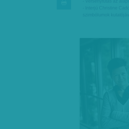
- Versenyfutás az alapí
- Interjú Christine Cad
szimbólumok kutatójáv