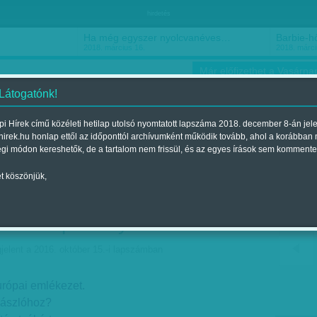
hirdetés
Ha még egyszer nyolcvanéves…
Barbie-h
2018. március 16.
2018. márci
Már előfizethet a Vasárnap
 Látogatónk!
i Hírek című közéleti hetilap utolsó nyomtatott lapszáma 2018. december 8-án jel
hirek.hu honlap ettől az időponttól archívumként működik tovább, ahol a korábban
ókusz
Szerintem
Ízlés
Sport
égi módon kereshetők, de a tartalom nem frissül, és az egyes írások sem kommente
t köszönjük,
metek, angolok, olaszok -
 az alapító atyákért
jelent a 2016. október 15.-i lapszámban
urópai emlékezet.
zászlóhoz?