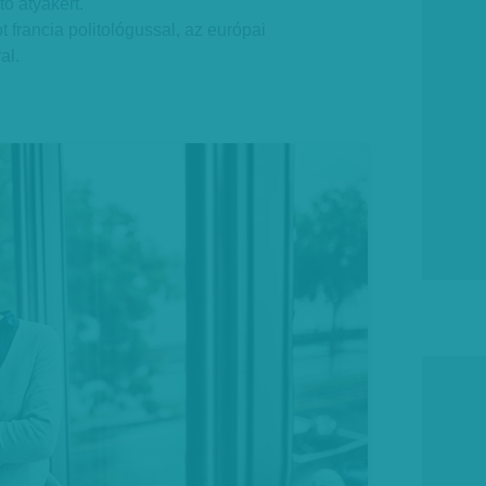
tó atyákért.
ot francia politológussal, az európai
al.