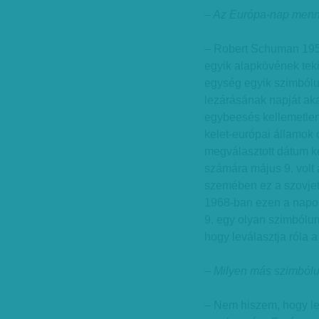
– Az Európa-nap menn
– Robert Schuman 1950
egyik alapkövének tekin
egység egyik szimbólum
lezárásának napját akar
egybeesés kellemetlen
kelet-európai államok 
megválasztott dátum k
számára május 9. volt 
szemében ez a szovjet 
1968-ban ezen a napon
9. egy olyan szimbólum
hogy leválasztja róla a
– Milyen más szimbólu
– Nem hiszem, hogy le