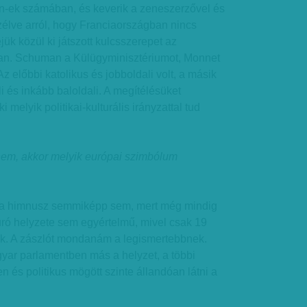
 n-ek számában, és keverik a zeneszerzővel és
zélve arról, hogy Franciaországban nincs
jük közül ki játszott kulcsszerepet az
ban. Schuman a Külügyminisztériumot, Monnet
 Az előbbi katolikus és jobboldali volt, a másik
i és inkább baloldali. A megítélésüket
 melyik politikai-kulturális irányzattal tud
 nem, akkor melyik európai szimbólum
 a himnusz semmiképp sem, mert még mindig
uró helyzete sem egyértelmű, mivel csak 19
k. A zászlót mondanám a legismertebbnek.
yar parlamentben más a helyzet, a többi
 és politikus mögött szinte állandóan látni a