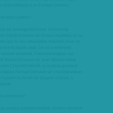
 miatt kötődünk-e az Európai Unióhoz.
dentitást építeni?
zer az, ha meghatározzuk a közösség
rint Rómát Romulus és Remus alapította, és az
etet újra és újra elmesélték. Hasonló elven az
vezett alapító atyái. De ezt a történetet
a nemzeti érzelmek. Franciaországban azt
ítók Robert Schuman és Jean Monnet voltak.
ton Churchillt tekintik az európai gondolat
szágban Konrad Adenauer áll a középpontban.
 Spinelli és Alcide de Gasperi a hősök. A
 Spaak.
ös történelem?
egy európai panteont építünk, amihez mindenki