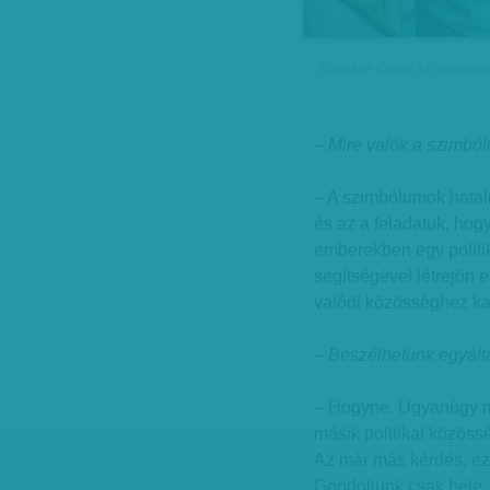
Christine Cadot az Universit
– Mire valók a szimb
– A szimbólumok hatal
és az a feladatuk, hogy
emberekben egy politi
segítségével létrejön e
valódi közösséghez ka
– Beszélhetünk egyált
– Hogyne. Ugyanúgy m
másik politikai közöss
Az már más kérdés, e
Gondoljunk csak bele,