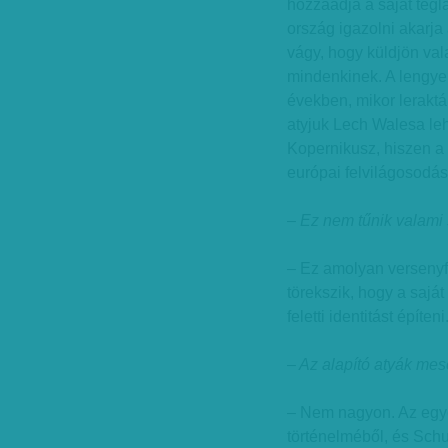
hozzáadja a saját téglá
ország igazolni akarja 
vágy, hogy küldjön va
mindenkinek. A lengyel
években, mikor lerakták
atyjuk Lech Walesa le
Kopernikusz, hiszen a
európai felvilágosodás
– Ez nem tűnik valami 
– Ez amolyan versenyfu
törekszik, hogy a sajá
feletti identitást építeni
– Az alapító atyák me
– Nem nagyon. Az egy
történelméből, és Schu