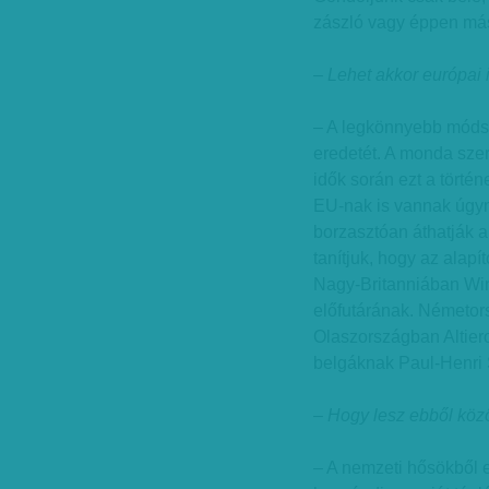
zászló vagy éppen más
– Lehet akkor európai i
– A legkönnyebb móds
eredetét. A monda sze
idők során ezt a történ
EU-nak is vannak úgyne
borzasztóan áthatják 
tanítjuk, hogy az alap
Nagy-Britanniában Wins
előfutárának. Németor
Olaszországban Altiero
belgáknak Paul-Henri
– Hogy lesz ebből köz
– A nemzeti hősökből 