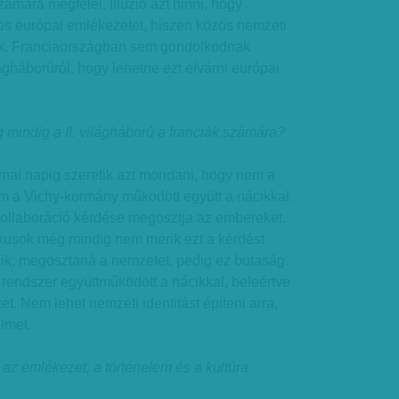
mára megfelel. Illúzió azt hinni, hogy
ös európai emlékezetet, hiszen közös nemzeti
k. Franciaországban sem gondolkodnak
ágháborúról, hogy lehetne ezt elvárni európai
 mindig a II. világháború a franciák számára?
mai napig szeretik azt mondani, hogy nem a
m a Vichy-kormány működött együtt a nácikkal.
kollaboráció kérdése megosztja az embereket.
tikusok még mindig nem merik ezt a kérdést
szik, megosztaná a nemzetet, pedig ez butaság.
rendszer együttműködött a nácikkal, beleértve
. Nem lehet nemzeti identitást építeni arra,
elmet.
 az emlékezet, a történelem és a kultúra