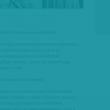
é Paris 8 professzora - Fotó: Üveges Zsolt
hirdetes
ólumok? Különösen az európaiak?
mi vagy hierarchikus viszonyokra utalhatnak,
 érzelmi kötődést alakítsanak ki az
kai közösség iránt. A szimbólumok
gyfajta identitás, amely egy képzelt vagy
pcsol minket.
alán európai közösségről?
egvannak a szimbólumai, mint bármelyik
égnek. Például a zászló, a himnusz, az euró.
zek mennyire hatékonyan működnek.
 milyen nehezen lehet megmondani, hogy a