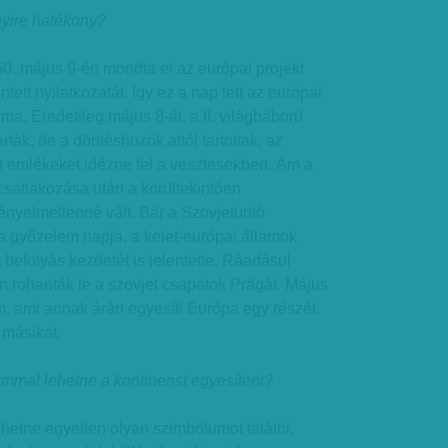
yire hatékony?
. május 9-én mondta el az európai projekt
tett nyilatkozatát, így ez a nap lett az európai
a. Eredetileg május 8-át, a II. világháború
ták, de a döntéshozók attól tartottak, az
 emlékeket idézne fel a vesztesekben. Ám a
csatlakozása után a körültekintően
ényelmetlenné vált. Bár a Szovjetunió
a győzelem napja, a kelet-európai államok
befolyás kezdetét is jelentette. Ráadásul
 rohanták le a szovjet csapatok Prágát. Május
, ami annak árán egyesíti Európa egy részét,
 másikat.
mmal lehetne a kontinenst egyesíteni?
hetne egyetlen olyan szimbólumot találni,