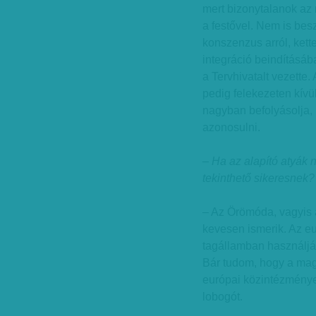
mert bizonytalanok az
a festővel. Nem is bes
konszenzus arról, kette
integráció beindításá
a Tervhivatalt vezette.
pedig felekezeten kívül
nagyban befolyásolja, ki
azonosulni.
– Ha az alapító atyák
tekinthető sikeresnek?
– Az Örömóda, vagyis
kevesen ismerik. Az e
tagállamban használjá
Bár tudom, hogy a mag
európai közintézményen
lobogót.