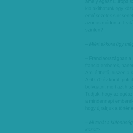
amely egész Európa szá
kialakíthatunk egy köz
emlékezetek sincsene
azonos módon a II. vil
szinten?
– Miért ekkora ügy még
– Franciaországban a 
francia emberek, hane
Ami érthető, hiszen a 
A 60-70 év körüli poli
bolygatni, mert azt hi
Tudjuk, hogy az egész 
a mindennapi embereket
hogy újraírjuk a történ
– Mi tehát a különbség
között?