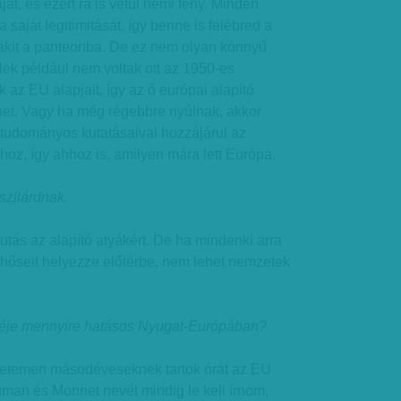
ját, és ezért rá is vetül némi fény. Minden
a saját legitimitását, így benne is felébred a
lakit a panteonba. De ez nem olyan könnyű
ek például nem voltak ott az 1950-es
 az EU alapjait, így az ő európai alapító
het. Vagy ha még régebbre nyúlnak, akkor
 tudományos kutatásaival hozzájárul az
hoz, így ahhoz is, amilyen mára lett Európa.
szilárdnak.
tás az alapító atyákért. De ha mindenki arra
t hőseit helyezze előtérbe, nem lehet nemzetek
.
séje mennyire hatásos Nyugat-Európában?
etemen másodéveseknek tartok órát az EU
man és Monnet nevét mindig le kell írnom,