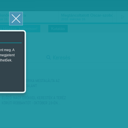
ősnők nőnapra
Megtáncoltatott Oscar-szobor
us 16.
2018. március 16.
i Hírekre, kattintson!
Kutatás
ent meg. A
start
 megjelent
Keresés
lhetőek.
stop
KÖVETKEZŐ:
AMERIKA MEGTALÁLTA AZ
IDEÁLIS BIZONYTALANT
ELŐZŐ:
NAGY ERŐKKEL KERESTÉK A TERÉZ
KÖRÚTI ROBBANTÓT - OKTÓBER 19-ÉN…