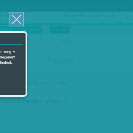
ősnők nőnapra
Megtáncoltatott Oscar-szobor
us 16.
2018. március 16.
i Hírekre, kattintson!
Kutatás
magyar
ent meg. A
start
 megjelent
Keresés
lhetőek.
stop
KÖVETKEZŐ:
CIVILEKÉ A NOBEL-BÉKEDÍJ
ELŐZŐ:
520 EZER FORINTOT IS KERESHET