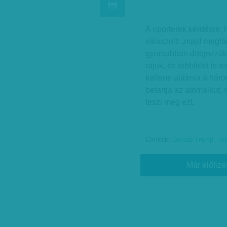
A riporterek kérdésre,
válaszolt: „majd meglát
gyorsabban dolgozzák 
rájuk, és többfélét is 
kellene aláírnia a hár
betartja az atomalkut,
teszi meg ezt.
Címkék:
Donald Trump - re
Már előfize