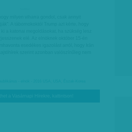
hirdetes
 hogy milyen viharra gondol, csak annyit
ják”. A tábornokoktól Trump azt kérte, hogy
ki a katonai megoldásokat, ha szükség lesz
terjesszenek elé. Az elnöknek október 15-én
omhavonta esedékes igazolást arról, hogy Irán
 sajtóhírek szerint azonban valószínűleg nem
publikánus - elnök - 2016 USA
,
USA
,
Észak-Korea
thet a Vasárnapi Hírekre, kattintson!