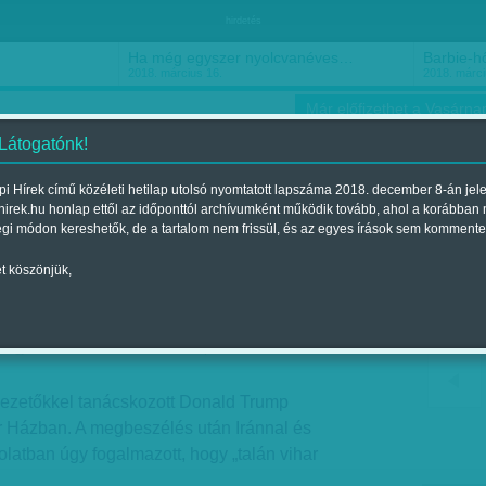
hirdetés
Ha még egyszer nyolcvanéves…
Barbie-h
2018. március 16.
2018. márci
Már előfizethet a Vasárnap
 Látogatónk!
i Hírek című közéleti hetilap utolsó nyomtatott lapszáma 2018. december 8-án jel
hirek.hu honlap ettől az időponttól archívumként működik tovább, ahol a korábban
ókusz
Szerintem
Ízlés
Sport
égi módon kereshetők, de a tartalom nem frissül, és az egyes írások sem kommente
t köszönjük,
csend
Megjelent a 2017. október 07.-i lapszámban
ezetőkkel tanácskozott Donald Trump
r Házban. A megbeszélés után Iránnal és
latban úgy fogalmazott, hogy „talán vihar