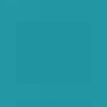
társadalmi célú hirdetés
hirdetés