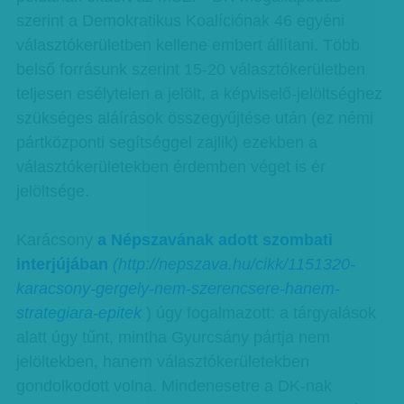
szerint a Demokratikus Koalíciónak 46 egyéni
választókerületben kellene embert állítani. Több
belső forrásunk szerint 15-20 választókerületben
teljesen esélytelen a jelölt, a képviselő-jelöltséghez
szükséges aláírások összegyűjtése után (ez némi
pártközponti segítséggel zajlik) ezekben a
választókerületekben érdemben véget is ér
jelöltsége.
Karácsony
a Népszavának adott szombati
interjújában
(http://nepszava.hu/cikk/1151320-
karacsony-gergely-nem-szerencsere-hanem-
strategiara-epitek
) úgy fogalmazott: a tárgyalások
alatt úgy tűnt, mintha Gyurcsány pártja nem
jelöltekben, hanem választókerületekben
gondolkodott volna. Mindenesetre a DK-nak