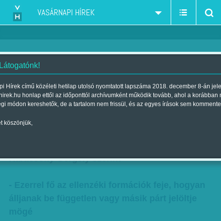
VASÁRNAPI HÍREK
 Látogatónk!
Voks, pénz, lista – meg az
i Hírek című közéleti hetilap utolsó nyomtatott lapszáma 2018. december 8-án jel
hirek.hu honlap ettől az időponttól archívumként működik tovább, ahol a korábban
ország
égi módon kereshetők, de a tartalom nem frissül, és az egyes írások sem kommente
Szerző:
Munkatársunktól
| Megjelent a 2018. január 27.-i lapszámban
t köszönjük,
- Mindenképp győzelemre kell optimalizálni
Karácsony Gergely szerint
- Ezerrel fő az ellenzéki formációk feje, hogyan
álljanak be független vagy másik párt jelöltje
mögé