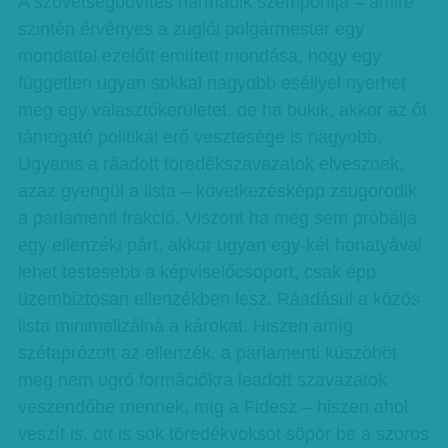
A szövetségbővítés harmadik szempontja – amire
szintén érvényes a zuglói polgármester egy
mondattal ezelőtt említett mondása, hogy egy
független ugyan sokkal nagyobb eséllyel nyerhet
meg egy választókerületet, de ha bukik, akkor az őt
támogató politikai erő vesztesége is nagyobb.
Ugyanis a ráadott töredékszavazatok elvesznek,
azaz gyengül a lista – következésképp zsugorodik
a parlamenti frakció. Viszont ha meg sem próbálja
egy ellenzéki párt, akkor ugyan egy-két honatyával
lehet testesebb a képviselőcsoport, csak épp
üzembiztosan ellenzékben lesz. Ráadásul a közös
lista minimalizálná a károkat. Hiszen amíg
szétaprózott az ellenzék, a parlamenti küszöböt
meg nem ugró formációkra leadott szavazatok
veszendőbe mennek, míg a Fidesz – hiszen ahol
veszít is, ott is sok töredékvoksot söpör be a szoros