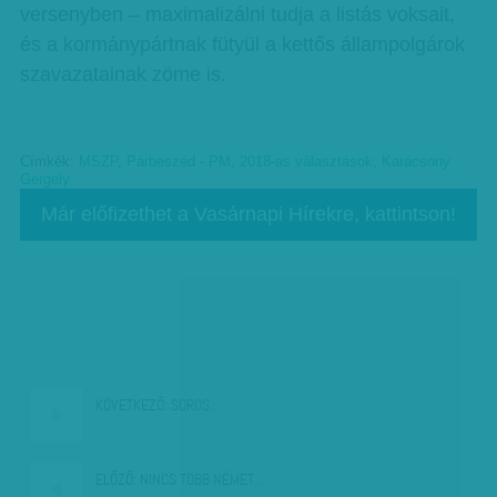
versenyben – maximalizálni tudja a listás voksait,
és a kormánypártnak fütyül a kettős állampolgárok
szavazatainak zöme is.
Címkék:
MSZP
,
Párbeszéd - PM
,
2018-as választások
,
Karácsony
Gergely
Már előfizethet a Vasárnapi Hírekre, kattintson!
KÖVETKEZŐ:
SOROS…
ELŐZŐ:
NINCS TÖBB NÉMET…