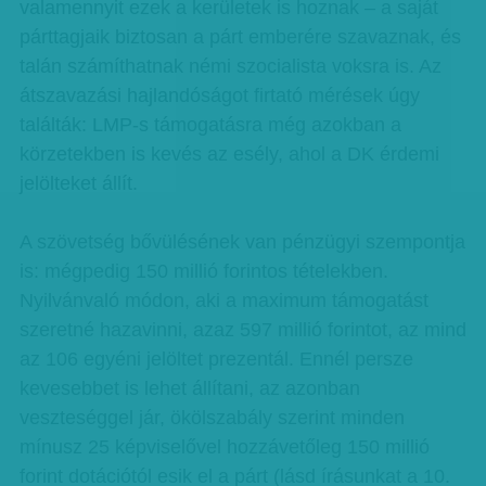
valamennyit ezek a kerületek is hoznak – a saját
párttagjaik biztosan a párt emberére szavaznak, és
talán számíthatnak némi szocialista voksra is. Az
átszavazási hajlandóságot firtató mérések úgy
találták: LMP-s támogatásra még azokban a
körzetekben is kevés az esély, ahol a DK érdemi
jelölteket állít.
A szövetség bővülésének van pénzügyi szempontja
is: mégpedig 150 millió forintos tételekben.
Nyilvánvaló módon, aki a maximum támogatást
szeretné hazavinni, azaz 597 millió forintot, az mind
az 106 egyéni jelöltet prezentál. Ennél persze
kevesebbet is lehet állítani, az azonban
veszteséggel jár, ökölszabály szerint minden
mínusz 25 képviselővel hozzávetőleg 150 millió
forint dotációtól esik el a párt (lásd írásunkat a 10.