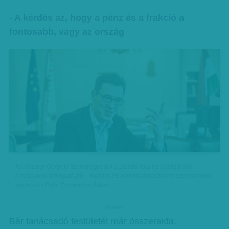
- A kérdés az, hogy a pénz és a frakció a
fontosabb, vagy az ország
Karácsony Gergely szerint egyedül a „közös lista és közös jelölt”
konstrukció támogatható – morális és voksmaximalizálási szempontból
egyaránt - Fotó: Draskovics Ádám
hirdetes
Bár tanácsadó testületét már összerakta,