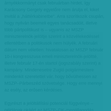
árnyékkormányt csak februárban hirdet, így
Karácsony Gergely egyelőre nem árulja el, kiket
invitál a „háttérkabinetbe”. Arra szorítkozik csupán,
hogy nyilván beemeli egyes tanácsadóit, illetve
több pártpolitikust is – ugyanis az MSZP
miniszterelnök-jelöltje szerint a közvélekedéssel
ellentétben a politikusok nem hülyék. A februári
dátum nem véletlen: hivatalosan az MSZP február
10-i kongresszusa emeli miniszterelnök-jelöltté,
illetve február 17-én startol (jogszabály szerint) a
kampány. Mindenesetre Zugló polgármestere
mindenkit szeretettel vár, hogy bővülhessen az
MSZP–Párbeszéd szövetsége. Hogy erre mennyi
az esély, az erősen kérdéses.
Egyrészt a jelöltállítási potenciál függvénye –
példának okáért az MSZP–DK-megállapodás