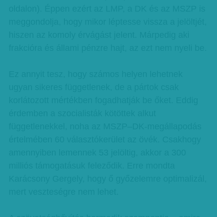
oldalon). Éppen ezért az LMP, a DK és az MSZP is
meggondolja, hogy mikor léptesse vissza a jelöltjét,
hiszen az komoly érvágást jelent. Márpedig aki
frakcióra és állami pénzre hajt, az ezt nem nyeli be.
Ez annyit tesz, hogy számos helyen lehetnek
ugyan sikeres függetlenek, de a pártok csak
korlátozott mértékben fogadhatják be őket. Eddig
érdemben a szocialisták kötöttek alkut
függetlenekkel, noha az MSZP–DK-megállapodás
értelmében 60 választókerület az övék. Csakhogy
amennyiben lemennek 53 jelöltig, akkor a 300
milliós támogatásuk feleződik. Erre mondta
Karácsony Gergely, hogy ő győzelemre optimalizál,
mert veszteségre nem lehet.