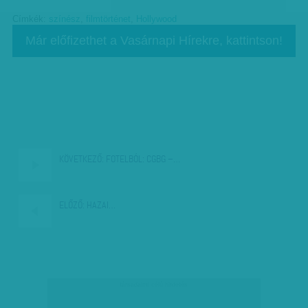
Címkék:
színész
,
filmtörténet
,
Hollywood
Már előfizethet a Vasárnapi Hírekre, kattintson!
KÖVETKEZŐ:
FOTELBÓL: CGBG –…
ELŐZŐ:
HAZAI…
társadalmi célú hirdetés