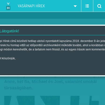
VASÁRNAPI HÍREK
 Látogatónk!
101 éves a színészlegenda -
i Hírek című közéleti hetilap utolsó nyomtatott lapszáma 2018. december 8-án jel
hirek.hu honlap ettől az időponttól archívumként működik tovább, ahol a korábban
Születésnap napraforgókkal
égi módon kereshetők, de a tartalom nem frissül, és az egyes írások sem kommente
Szerző:
B. O.
| Megjelent a 2017. december 16.-i lapszámban
t köszönjük,
101. születésnapját ünnepelte múlt szombaton a
színészlegenda Kirk Douglas, 98 éves felesége,
Anne, két fia, Michael és Joel, valamint unokái
társaságában.