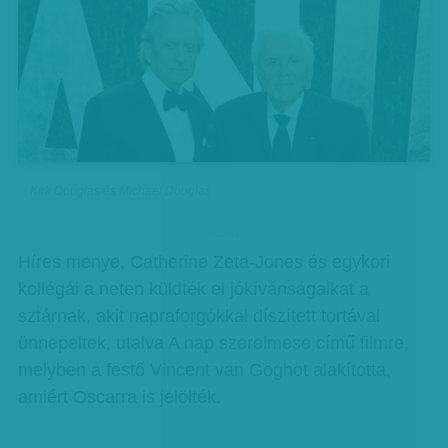
Kirk Douglas és Michael Douglas
hirdetes
Híres menye, Catherine Zeta-Jones és egykori
kollégái a neten küldték el jókívánságaikat a
sztárnak, akit napraforgókkal díszített tortával
ünnepeltek, utalva A nap szerelmese című filmre,
melyben a festő Vincent van Goghot alakította,
amiért Oscarra is jelölték.