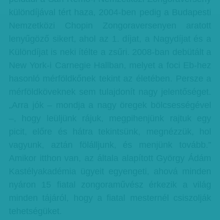
különdíjával tért haza, 2004-ben pedig a Budapesti
Nemzetközi Chopin Zongoraversenyen aratott
lenyűgöző sikert, ahol az 1. díjat, a Nagydíjat és a
Különdíjat is neki ítélte a zsűri. 2008-ban debütált a
New York-i Carnegie Hallban, melyet a foci Eb-hez
hasonló mérföldkőnek tekint az életében. Persze a
mérföldköveknek sem tulajdonít nagy jelentőséget.
„Arra jók – mondja a nagy öregek bölcsességével
–, hogy leüljünk rájuk, megpihenjünk rajtuk egy
picit, előre és hátra tekintsünk, megnézzük, hol
vagyunk, aztán fölálljunk, és menjünk tovább.”
Amikor itthon van, az általa alapított György Ádám
Kastélyakadémia ügyeit egyengeti, ahová minden
nyáron 15 fiatal zongoraművész érkezik a világ
minden tájáról, hogy a fiatal mesternél csiszolják
tehetségüket.