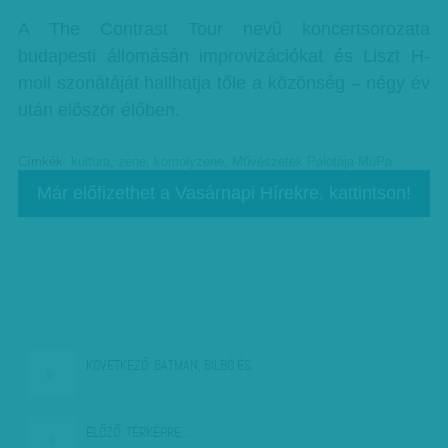
A The Contrast Tour nevű koncertsorozata
budapesti állomásán improvizációkat és Liszt H-
moll szonátáját hallhatja tőle a közönség – négy év
után először élőben.
Címkék:
kultúra
,
zene
,
komolyzene
,
Művészetek Palotája-MüPa
Már előfizethet a Vasárnapi Hírekre, kattintson!
KÖVETKEZŐ:
BATMAN, BILBÓ ÉS…
ELŐZŐ:
TÉRKÉPRE…