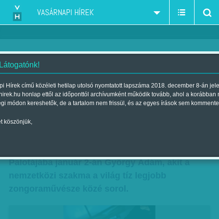
VASÁRNAPI HÍREK
 Látogatónk!
A Carnegie Halltól a foci Eb-ig
i Hírek című közéleti hetilap utolsó nyomtatott lapszáma 2018. december 8-án jel
hirek.hu honlap ettől az időponttól archívumként működik tovább, ahol a korábban
Szerző:
Csejtei Orsolya
| Megjelent a 2012. december 30.-i
égi módon kereshetők, de a tartalom nem frissül, és az egyes írások sem kommente
lapszámban
t köszönjük,
Világkörüli turnéja kapcsán, kvázi vendégként
érkezik haza, egészen pontosan a Művészetek
Palotájába január 2-án György Ádám, akit a
nemzetközi szakma a világ tíz legjobb
zongoraművésze közé sorol.