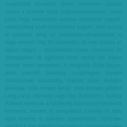
megtisztelő feladattal. Ádám szerényen utasítja
vissza a szerinte túlzó megnyilvánulásokat: „Azon
kívül, hogy keletközép- európai zongorista vagyok,
valószínűleg azért választottak engem, mert focizni
is szeretek. Még az utánpótlás-válogatottnak is
tagja voltam”. Alig 30 esztendős, de már bejárta az
egész világot – Dzsakartától Kuala Lumpuron és
Szingapúron át egészen New Yorkig telt házas
ováció övezi koncertjeit. A zongorák Rolls-Royce-
ának számító Steinway zongoragyár kiemelt
művészének választotta, mellyel olyan illusztris
pianisták szűk körébe került, mint amilyen például
Lang Lang, Horowitz vagy épp Rubinstein. György
Ádámot nemcsak a közönség jutalmazza koncertről
koncertre, hanem a nemzetközi szakma is több
díjjal ismerte el művészi zsenialitását. 2003-ban
például a San Remó-i Nemzetközi Zongoraverseny