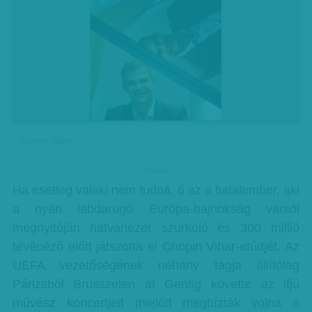
György Ádám
hirdetes
Ha esetleg valaki nem tudná, ő az a fiatalember, aki
a nyári labdarugó Európa-bajnokság varsói
megnyitóján hatvanezer szurkoló és 300 millió
tévénéző előtt játszotta el Chopin Vihar-etűdjét. Az
UEFA vezetőségének néhány tagja állítólag
Párizsból Brüsszelen át Genfig követte az ifjú
művész koncertjeit mielőtt megbízták volna a