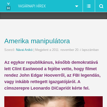
VASÁRNAPI HÍREK
Amerika manipulátora
Szerző:
Návai Anikó
| Megjelent a 2011. november 20.-i lapszámban
Az egykor republikánus, később demokratává
lett Clint Eastwood a fejébe vette, hogy filmet
rendez John Edgar Hooverről, az FBI legendás,
vagy inkább rettegett igazgatójáról. A
címszerepre Leonardo DiCapriót kérte fel.