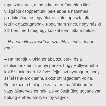
tapasztalatunk, mind a ketten a független film
világából csöppentünk bele ebbe a hatalmas
produkcióba, és egy életre szóló tapasztalattal
lettünk gazdagabbak. Fogalmam sincs, hogy néz ki
3D-ben, mert még egy kockát sem láttam belőle.
– Ha nem Hollywoodban születik, színész lenne
ma?
– Ha mondjuk Oklahonába születek, és a
szüleimnek nincs annyi pénze, hogy Holly­woodba
költözzünk, mert 12 éves fejjel azt nyafogom, hogy
színész akarok lenni, akkor ott ragadtam volna.
Beiratkozom biológia szakra és ma állatidomár
vagy állatorvos lennék. És valószínűleg ugyanolyan
boldog ember, amilyen így vagyok.