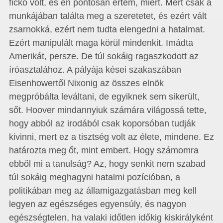
fickó volt, és én pontosan értem, miért. Mert csak a
munkájában találta meg a szeretetet, és ezért vált
zsarnokká, ezért nem tudta elengedni a hatalmat.
Ezért manipulált maga körül mindenkit. Imádta
Amerikát, persze. De túl sokáig ragaszkodott az
íróasztalához. A pályája kései szakaszában
Eisenhowertől Nixonig az összes elnök
megpróbálta leváltani, de egyiknek sem sikerült,
sőt. Hoover mindannyiuk számára világossá tette,
hogy abból az irodából csak koporsóban tudják
kivinni, mert ez a tisztség volt az élete, mindene. Ez
határozta meg őt, mint embert. Hogy számomra
ebből mi a tanulság? Az, hogy senkit nem szabad
túl sokáig meghagyni hatalmi pozícióban, a
politikában meg az államigazgatásban meg kell
legyen az egészséges egyensúly, és nagyon
egészségtelen, ha valaki időtlen időkig kiskirályként