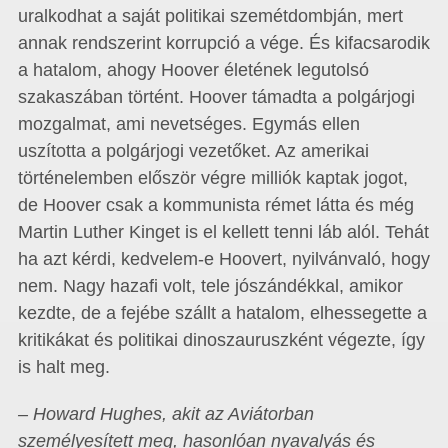
uralkodhat a saját politikai szemétdombján, mert
annak rendszerint korrupció a vége. És kifacsarodik
a hatalom, ahogy Hoover életének legutolsó
szakaszában történt. Hoover támadta a polgárjogi
mozgalmat, ami nevetséges. Egymás ellen
uszította a polgárjogi vezetőket. Az amerikai
történelemben először végre milliók kaptak jogot,
de Hoover csak a kommunista rémet látta és még
Martin Luther Kinget is el kellett tenni láb alól. Tehát
ha azt kérdi, kedvelem-e Hoovert, nyilvánvaló, hogy
nem. Nagy hazafi volt, tele jószándékkal, amikor
kezdte, de a fejébe szállt a hatalom, elhessegette a
kritikákat és politikai dinoszauruszként végezte, így
is halt meg.
– Howard Hughes, akit az Aviátorban
személyesített meg, hasonlóan nyavalyás és