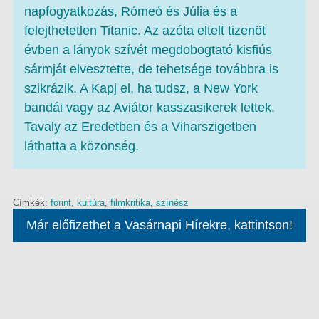
napfogyatkozás, Rómeó és Júlia és a
felejthetetlen Titanic. Az azóta eltelt tizenöt
évben a lányok szívét megdobogtató kisfiús
sármját elvesztette, de tehetsége továbbra is
szikrázik. A Kapj el, ha tudsz, a New York
bandái vagy az Aviátor kasszasikerek lettek.
Tavaly az Eredetben és a Viharszigetben
láthatta a közönség.
Címkék:
forint
,
kultúra
,
filmkritika
,
színész
Már előfizethet a Vasárnapi Hírekre, kattintson!