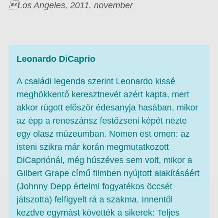
Los Angeles, 2011. november
Leonardo DiCaprio
A családi legenda szerint Leonardo kissé
meghökkentő keresztnevét azért kapta, mert
akkor rúgott először édesanyja hasában, mikor
az épp a reneszánsz festőzseni képét nézte
egy olasz múzeumban. Nomen est omen: az
isteni szikra már korán megmutatkozott
DiCapriónál, még húszéves sem volt, mikor a
Gilbert Grape című filmben nyújtott alakításáért
(Johnny Depp értelmi fogyatékos öccsét
játszotta) felfigyelt rá a szakma. Innentől
kezdve egymást követték a sikerek: Teljes