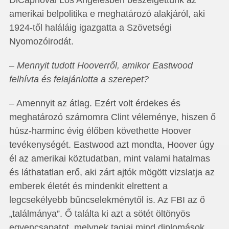
DiCaprióval Los Angelesben beszélgettünk az
amerikai belpolitika e meghatározó alakjáról, aki
1924-től haláláig igazgatta a Szövetségi
Nyomozóirodát.
– Mennyit tudott Hooverről, amikor Eastwood
felhívta és felajánlotta a szerepet?
– Amennyit az átlag. Ezért volt érdekes és
meghatározó számomra Clint véleménye, hiszen ő
húsz-harminc évig élőben követhette Hoover
tevékenységét. Eastwood azt mondta, Hoover úgy
él az amerikai köztudatban, mint valami hatalmas
és láthatatlan erő, aki zárt ajtók mögött vizslatja az
emberek életét és mindenkit elrettent a
legcsekélyebb bűncselekménytől is. Az FBI az ő
„találmánya”. Ő találta ki azt a sötét öltönyös
egyencsapatot, melynek tagjai mind diplomások,