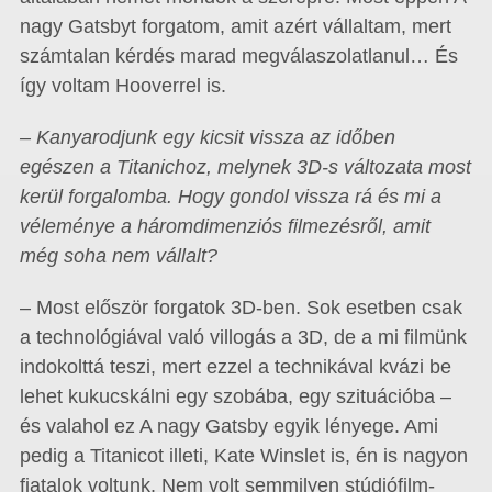
nagy Gatsbyt forgatom, amit azért vállaltam, mert
számtalan kérdés marad megválaszolatlanul… És
így voltam Hooverrel is.
– Kanyarodjunk egy kicsit vissza az időben
egészen a Titanichoz, melynek 3D-s változata most
kerül forgalomba. Hogy gondol vissza rá és mi a
véleménye a háromdimenziós filmezésről, amit
még soha nem vállalt?
– Most először forgatok 3D-ben. Sok esetben csak
a technológiával való villogás a 3D, de a mi filmünk
indokolttá teszi, mert ezzel a technikával kvázi be
lehet kukucskálni egy szobába, egy szituációba –
és valahol ez A nagy Gatsby egyik lényege. Ami
pedig a Titanicot illeti, Kate Winslet is, én is nagyon
fiatalok voltunk. Nem volt semmilyen stúdiófilm-