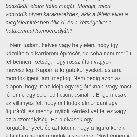
beszűkült életre ítélte magát. Mondja, miért
vonzódik olyan karakterekhez, akik a félelmei­ket a
megfélemlítésben élik ki, és a kétségeiket a
hatalommal kompenzálják?
– Nem tudom, helyes vagy helytelen, hogy így
közelítem a karrierem építését, de soha nem merült
fel bennem kétség, hogy rossz úton vagyok
művészileg. Kapom a forgatókönyveket, és arra
mondok igent, ami megfog. Nem pedig azon az
alapon, hogy itt az ideje egy vígjátéknak, vagy most
jó lenne egy science fictiont csinálni. Engem csak
az villanyoz fel, hogy mit tudok elmondani egy
figuráról, és mennyi nyitott kérdést vet fel ez vagy
az a személyiség. Ha elolvasok egy
forgatókönyvet, és azt látom, hogy a figura kerek,
általában nemet mondok a szerepre. Most éppen A