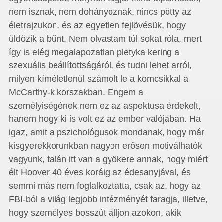
nem isznak, nem dohányoznak, nincs pötty az
életrajzukon, és az egyetlen fejlövésük, hogy
üldözik a bűnt. Nem olvastam túl sokat róla, mert
így is elég megalapozatlan pletyka kering a
szexuális beállítottságáról, és tudni lehet arról,
milyen kíméletlenül számolt le a komcsikkal a
McCarthy-k korszakban. Engem a
személyiségének nem ez az aspektusa érdekelt,
hanem hogy ki is volt ez az ember valójában. Ha
igaz, amit a pszichológusok mondanak, hogy már
kisgyerekkorunkban nagyon erősen motiválhatók
vagyunk, talán itt van a gyökere annak, hogy miért
élt Hoover 40 éves koráig az édesanyjával, és
semmi más nem foglalkoztatta, csak az, hogy az
FBI-ból a világ legjobb intézményét faragja, illetve,
hogy személyes bosszút álljon azokon, akik