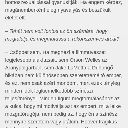
homoszexualitással gyanúsítják. Ha engem kérdez,
magánemberként elég nyavalyás és beszűkült
életet élt.
– Tehát nem volt fontos az ön számára, hogy
megtalálja és megmutassa a rokonszenves arcát?
– Csöppet sem. Ha megnézi a filmművészet
legjelesebb alakításait, sem Orson Welles az
Aranypolgárban, sem Jake LaMotta a Dühöngő
bikában nem különösebben szeretetreméltó ember,
és ezt nem csak azért mondom, mert ezek tényleg
minden idők legkiemelkedőbb színészi
teljesítményei. Minden figura megformálásához az
a kulcs, hogy mi motiválja azt az embert, mi a lelke
mozgatórugója, nem pedig az, hogy én a színész
mennyire szeretem vagy utálom. Hoover tragikus