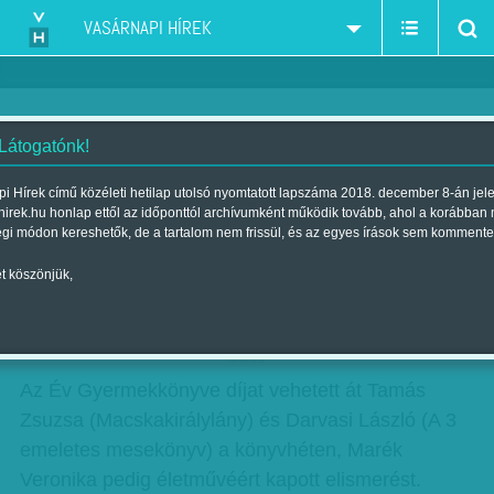
VASÁRNAPI HÍREK
 Látogatónk!
Az Év Gyermekkönyve
i Hírek című közéleti hetilap utolsó nyomtatott lapszáma 2018. december 8-án jel
hirek.hu honlap ettől az időponttól archívumként működik tovább, ahol a korábban
Szerző:
Munkatársunktól
| Megjelent a 2014. június 15.-i lapszámban
égi módon kereshetők, de a tartalom nem frissül, és az egyes írások sem kommente
t köszönjük,
Két kötet szerzőjét díjazták a könyvhéten, és
egy életműdíjat ítéltek oda.
hirdetes
Az Év Gyermekkönyve díjat vehetett át Tamás
Zsuzsa (Macskakirálylány) és Darvasi László (A 3
emeletes mesekönyv) a könyvhéten, Marék
Veronika pedig életművéért kapott elismerést.