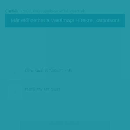
Címkék:
könyv
,
könyvajánló-recenzió
,
gyermek
Már előfizethet a Vasárnapi Hírekre, kattintson!
KÖVETKEZŐ:
BLOOMSDAY – MA…
ELŐZŐ:
EGY REZIGNÁLT…
társadalmi célú hirdetés