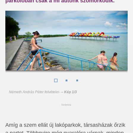
parkolóban csak a mi autónk szomorkodik.
Németh András Péter felvételei
-
– Kép 1/3
hirdetes
Amíg a szem ellát új lakóparkok, társasházak őrzik