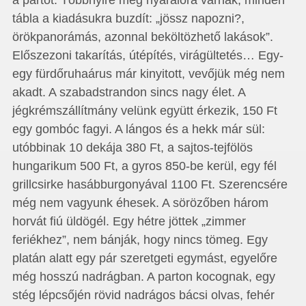
a partot. Többnyire még nyaralóra várnak, minden
tábla a kiadásukra buzdít: „jössz napozni?,
örökpanorámás, azonnal beköltözhető lakások”.
Előszezoni takarítás, útépítés, virágültetés… Egy-
egy fürdőruhaárus már kinyitott, vevőjük még nem
akadt. A szabadstrandon sincs nagy élet. A
jégkrémszállítmány velünk együtt érkezik, 150 Ft
egy gombóc fagyi. A lángos és a hekk már sül:
utóbbinak 10 dekája 380 Ft, a sajtos-tejfölös
hungarikum 500 Ft, a gyros 850-be kerül, egy fél
grillcsirke hasábburgonyával 1100 Ft. Szerencsére
még nem vagyunk éhesek. A sörözőben három
horvát fiú üldögél. Egy hétre jöttek „zimmer
feriékhez”, nem bánják, hogy nincs tömeg. Egy
platán alatt egy pár szeretgeti egymást, egyelőre
még hosszú nadrágban. A parton kocognak, egy
stég lépcsőjén rövid nadrágos bácsi olvas, fehér