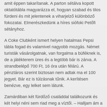
amit éppen takarítanak. A parton sétálva kopott
oktatótábla magyarázza el, hogyan szabad és tilos
fürdeni és mit jelentenek a viharjelző különböző
fokozatai. Elme­részkedünk a híres siófoki Petőfi
sétányhoz.
A Coke Clubként ismert helyen hatalmas Pepsi
tábla fogad és valamivel nagyobb mozgás. Német
turisták vásárolgatnak, van forgalma a büféknek is,
de a játékterem üres és a legtöbb bár is zárva. A
strandbelépő 700 Ft, 16 óra után félárú. A
pénztáros szerint biztosan nem adtak ma el 100
jegyet. Bár ez is túlzásnak tűnik. A kerítésen
benézve, egy lelket sem látunk.
Zamárdiban két fürdőző családdal találkozunk és
két helyi néni sem riad meg a víztől. – Halljam ám a