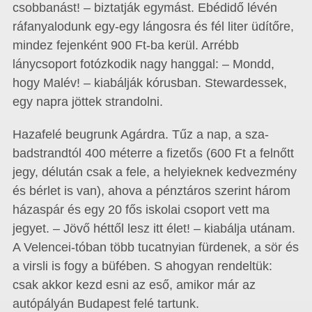
csobbanást! – biztatják egymást. Ebédidő lévén
ráfanyalodunk egy-egy lángosra és fél liter üdítőre,
mindez fejenként 900 Ft-ba kerül. Arrébb
lánycsoport fotózkodik nagy hanggal: – Mondd,
hogy Malév! – kiabálják kórusban. Stewardessek,
egy napra jöttek strandolni.
Hazafelé beugrunk Agárdra. Tűz a nap, a sza­
badstrandtól 400 méterre a fizetős (600 Ft a felnőtt
jegy, délután csak a fele, a helyieknek kedvezmény
és bérlet is van), ahova a pénztáros szerint három
házaspár és egy 20 fős iskolai csoport vett ma
jegyet. – Jövő héttől lesz itt élet! – kiabálja utánam.
A Velencei-tóban több tucatnyian fürdenek, a sör és
a virsli is fogy a büfében. S ahogyan rendeltük:
csak akkor kezd esni az eső, amikor már az
autópályán Budapest felé tartunk.