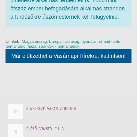
pihenésre alkalmas területnek is. Több mint
ötszáz ember befogadására alkalmas strandon
a fürdőzőkre úszómesternek kell felügyelnie.
Címkék:
Magyarországi Európa Társaság
,
nyaralás
,
strand-fürdő-
termálfürdő
,
hazai strandok - termálfürdők
Már előfizethet a Vasárnapi Hírekre, kattintson!
KÖVETKEZŐ:
VASAS, VIDEOTON
ELŐZŐ:
COMBTÓL FÜLIG