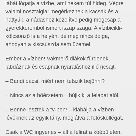
lábát lógatja a vízbe, ami nekem túl hideg. Végre
valami nosztalgia: megérkeznek a kacsák és a
hattyúk, a nádashoz közelítve pedig megcsap a
gyerekkoromból ismert iszap szaga. A vízibicikli-
kölcsönző is a helyén, de még nincs dolga,
ahogyan a kiscsúszda sem üzemel.
Ember a vízben! Vakmerő diákok fürdenek,
labdáznak és csapnak nyaraláshoz illő ricsajt.
– Bandi bácsi, miért nem tetszik bejönni?
– Nincs az a hőérzetem – bújik ki a feladat alól.
– Benne lesztek a tv-ben! – kiabálja a vízben
lévőknek az egyik lány, meglátva a fotóskollégát.
Csak a WC ingyenes – áll a felirat a kőépületen,