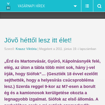
VASÁRNAPI HÍREK
Jövõ héttől lesz itt élet!
Szerző:
Krausz Viktória
| Megjelent a 2011. június 19.-i lapszámban
„Érd és Martonvásár, Gyúró, Kápolnásnyék felé,
elég, az úton a tábla több mint sok, hány j-vel
írják, hogy Siófok”… (Gesztiék 18 évvel ezelőtt
sejthették, hogy a helyesírás csúcsprobléma
lesz.) Szerda reggel 9-kor az M7-esen a borult
ég és a kamionosok kerülgetése okozta a
legnagyobb izgalmat. Siófok az első állomás. A