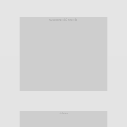
társadalmi célú hirdetés
hirdetés