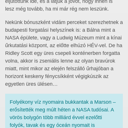
eljutottunk ide, és a látjuk a jövőt, hogy innen is
lesz még tovább, ha mi már rég nem leszünk.
Nekünk bónuszként vidám perceket szerezhetnek a
budapesti forgatási helyszínek is: a Bálna mint a
NASA épülete, vagy a Ludwig Múzeum mint a kínai
űrkutatási központ, az előtte elhúzó HÉV-vel. De ha
Ridley Scott egy üres csepeli konténerben forgatta
volna, akkor is zseniális lenne az olyan bravúrok
miatt, mint mikor az elején felszálló űrhajóban a
horizont keskeny fénycsíkként végigkúszik az
egyetlen üres ülésen…
Folyékony víz nyomaira bukkantak a Marson –
erősítették meg múlt héten a NASA tudósai. A
vörös bolygón több milliárd évvel ezelőtti
folyók, tavak és egy óceán nyomait is