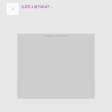
ELŐZŐ:
A BETYÁRJÁT! -…
társadalmi célú hirdetés