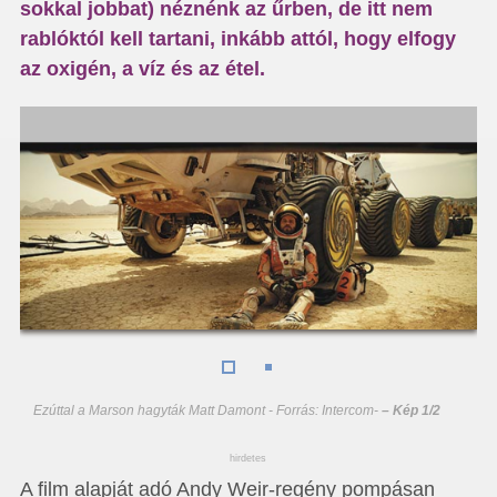
sokkal jobbat) néznénk az űrben, de itt nem
rablóktól kell tartani, inkább attól, hogy elfogy
az oxigén, a víz és az étel.
Ezúttal a Marson hagyták Matt Damont - Forrás: Intercom
-
– Kép 1/2
hirdetes
A film alapját adó Andy Weir-regény pompásan