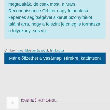
megtalálták, de csak most, a Mars
Reconnaissance Orbiter nagy felbontású
képeinek segítségével sikerült bizonyítékot
találni arra, hogy a felszínt jelenleg is formázza
a folyékony, sós víz.
Címkék:
mozi-Mozgókép rovat
,
filmkritika
Már előfizethet a Vasárnapi Hírekre, kattintson!
KÖVETKEZŐ:
MATT DAMON…