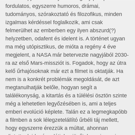
fordulatos, egyszerre humoros, drámai,
tudományos, szórakoztató és filozofikus, minden
izgalmas kérdéssel foglalkozik, ami csak
felmerülhet az emberben egy ilyen abszurd(?)
helyzetben, odafent és idelent is. A történet ugyan
ma még utópisztikus, de mióta a regény 4 éve
megjelent, a NASA már betervezte nagyjából 2030-
ra az első Mars-missziót is. Fogadok, hogy az útra
kelő űrhajósoknak már ezt a filmet is oktatják. Ha
nem is a konkrét problémák megoldását, de azt
megtanulhatják belőle, hogyan segít a
találékonyság, a kitartás és a túlélési ösztön szinte
még a lehetetlen legyőzésében is, ami a teljes
emberi evolúció képlete. Talán ez a legmegkapóbb
a filmben a sok lélegzetelállító űrbéli táj mellett,
hogy egyszerre érezzük a múltat, ahonnan