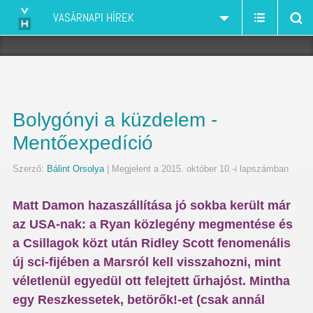
VASÁRNAPI HÍREK
Bolygónyi a küzdelem -
Mentőexpedíció
Szerző:
Bálint Orsolya
| Megjelent a 2015. október 10.-i lapszámban
Matt Damon hazaszállítása jó sokba került már
az USA-nak: a Ryan közlegény megmentése és
a Csillagok közt után Ridley Scott fenomenális
új sci-fijében a Marsról kell visszahozni, mint
véletlenül egyedül ott felejtett űrhajóst. Mintha
egy Reszkessetek, betörők!-et (csak annál