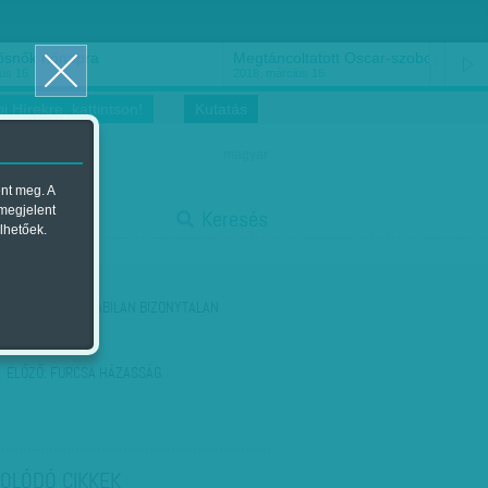
ősnők nőnapra
Megtáncoltatott Oscar-szobor
us 16.
2018. március 16.
i Hírekre, kattintson!
Kutatás
magyar
ent meg. A
start
 megjelent
Keresés
lhetőek.
stop
KÖVETKEZŐ:
STABILAN BIZONYTALAN
ELŐZŐ:
FURCSA HÁZASSÁG
OLÓDÓ CIKKEK