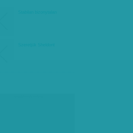
Stabilan bizonytalan
Szeretjük Sheldont
társadalmi célú hirdetés