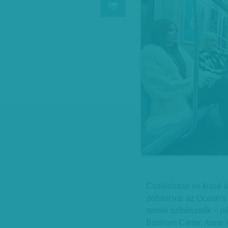
Csalódottan és kissé á
dobást vár az Ocean’s 
remek színésznők – pé
Bonham Carter, Anne H