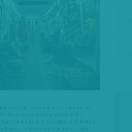
hirdetes
lmosan jön ki a moziból az, aki valami nagy
8 – Az évszázad átverése című filmtől. A
ldául Sandra Bullock, Cate Blanchett, Helena
athaway – alakításában ugyan nincs hiba,