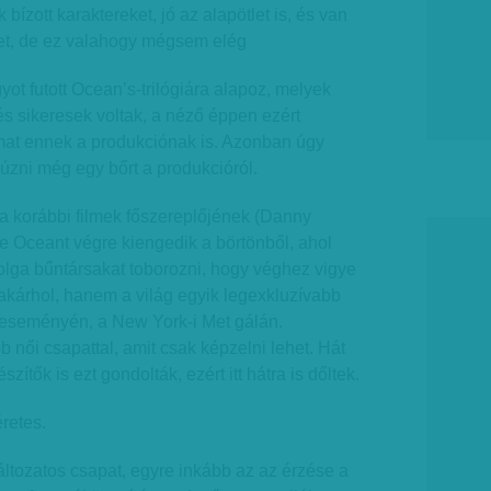
 bízott karaktereket, jó az alapötlet is, és van
net, de ez valahogy mégsem elég
ot futott Ocean’s-trilógiára alapoz, melyek
s sikeresek voltak, a néző éppen ezért
at ennek a produkciónak is. Azonban úgy
húzni még egy bőrt a produkcióról.
 a korábbi filmek főszereplőjének (Danny
e Oceant végre kiengedik a börtönből, ahol
 dolga bűntársakat toborozni, hogy véghez vigye
akárhol, hanem a világ egyik legexkluzívabb
eseményén, a New York-i Met gálán.
női csapattal, amit csak képzelni lehet. Hát
zítők is ezt gondolták, ezért itt hátra is dőltek.
éretes.
ltozatos csapat, egyre inkább az az érzése a