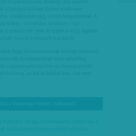
s forgatókönyvíró, rendező arra apellált,
ik a hátukon a filmet. Éppen ezért nem
nok, konfliktusok vagy valódi bonyodalmak. A
k felére – túl néhány ásításon – már
 a színésznők verik át éppen a világ legjobb
cégét, hanem a rendező is a nézőt.
 hitték, hogy ha összehoznak néhány népszerű,
res nőt, és eljátszatnak velük lehetőleg
dás családanyától kezdve az önmegvalósító
ő hackerig, az tuti telitalálat lesz. Hát nem.
thet a Vasárnapi Hírekre, kattintson!
Bullockot, ahogy szemrebbenés nélkül lop a
k szállodai szobát és komplett ruhatárat.