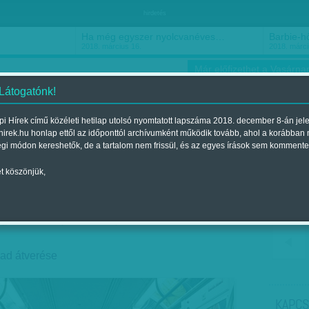
hirdetés
Ha még egyszer nyolcvanéves…
Barbie-h
2018. március 16.
2018. márci
Már előfizethet a Vasárnap
 Látogatónk!
i Hírek című közéleti hetilap utolsó nyomtatott lapszáma 2018. december 8-án jel
hirek.hu honlap ettől az időponttól archívumként működik tovább, ahol a korábban
ókusz
Szerintem
Ízlés
Sport
égi módon kereshetők, de a tartalom nem frissül, és az egyes írások sem kommente
t köszönjük,
ó bőrökkel
gjelent a 2018. június 22.-i lapszámban
ad átverése
KAPCS