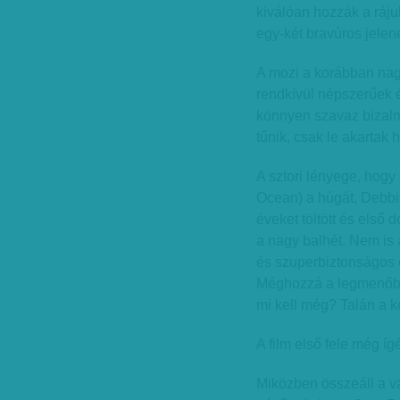
kiválóan hozzák a rájuk
egy-két bravúros jele
A mozi a korábban nagy
rendkívül népszerűek é
könnyen szavaz bizalm
tűnik, csak le akartak 
A sztori lényege, hogy
Ocean) a húgát, Debbi
éveket töltött és első
a nagy balhét. Nem is 
és szuperbiztonságos 
Méghozzá a legmenőbb 
mi kell még? Talán a kés
A film első fele még íg
Miközben összeáll a vá