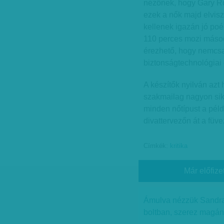
nézőnek, hogy Gary Ros
ezek a nők majd elvisz
kellenek igazán jó poé
110 perces mozi másodi
érezhető, hogy nemcsak
biztonságtechnológiai 
A készítők nyilván azt
szakmailag nagyon sike
minden nőtípust a pél
divattervezőn át a füvez
Címkék:
kritika
Már előfize
Ámulva nézzük Sandra 
boltban, szerez magána