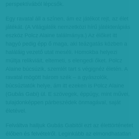
perspektívából lépcsők.
Egy ravatal áll a színen, ám ez játékot rejt, az élet
játékát. (A Világjáték nemzetközi hírű játékterápiás
eszköz Polcz Alaine találmánya.) Az élőket itt
hagyó pedig épp ő maga, aki teázgatás közben a
haláláig vezető utat meséli. Homokba helyezi
múltja relikviáit, eltemeti, s elengedi őket. Polcz
Alaine búcsúzik, szemlét tart s végignéz életén. A
ravatal mögött három szék – a gyászolók,
búcsúztatók helye, ám itt ezeken is Polcz Alaine
(Gubás Gabi) ül. E szövegek, éppúgy, mint művei,
tulajdonképpen párbeszédek önmagával, saját
életével.
Felváltva halljuk Gubás Gabitól ezt az élettörténetet
élőben és felvételről. Leginkább az elmondhatatlan