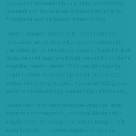
(például az erőszaktétel) és a meg nem értettség
részeinél szól közvetetten. Mindemellett ez is az
önmagával való párbeszéd érzetét erősíti.
Finomra hangolt, érzékeny B. Török Fruzsina
rendezése, amely nem a könnyebb, hatásosabb
utat választja: az élettörténet traumái, tragédiái által
tálcán felkínált nagy amplitúdók helyett Polcz Alaine
tragédiák mentén kiérlelt bölcs derűjét választja
alaptónusként. Nem lesz így katartikus a mese,
sokkal inkább megnyugtató, vigasztaló. Elfogadást
tanító, s áttételesen épp ezáltal mégis lélektisztító.
Gubás Gabi is az egyszerűséget választja, amin
átsüthet a személyesség, a lélektől lélekig szólni
vágyás ereje. Nőiessége, bársonyos hangja, nyílt,
tiszta tekintete, harmóniát sugárzó lénye visz