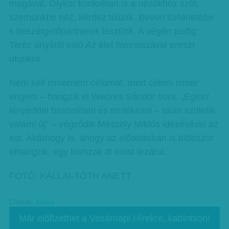
magával. Olykor konkrétan is a nézőkhöz szól,
szemünkbe néz, kérdez tőlünk. Bevon történetébe
s beszélgetőpartnerek leszünk. A végén pedig
Teréz anyától való Az élet himnuszával ereszt
utunkra.
Nem kell ismernem célomat, mert célom ismer
engem – hangzik el Weöres Sándor sora. „Egész
lényeddel hasonlítani és emlékezni – talán születik
valami új” – végződik Mészöly Miklós idézésével az
est. Akárhogy is, ahogy az előadásban is többször
elhangzik, egy korszak itt most lezárul.
FOTÓ: KÁLLAI-TÓTH ANETT
Címkék:
kritika
Már előfizethet a Vasárnapi Hírekre, kattintson!