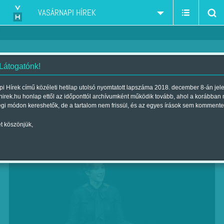
VASÁRNAPI HÍREK
 Látogatónk!
Egy korszak lezárul
i Hírek című közéleti hetilap utolsó nyomtatott lapszáma 2018. december 8-án jel
hirek.hu honlap ettől az időponttól archívumként működik tovább, ahol a korábban
Szerző:
Marik Noémi
| Megjelent a 2018. december 08.-i lapszámban
égi módon kereshetők, de a tartalom nem frissül, és az egyes írások sem kommente
t köszönjük,
Polcz Alaine: Teljes lényeddel, Thália Színház