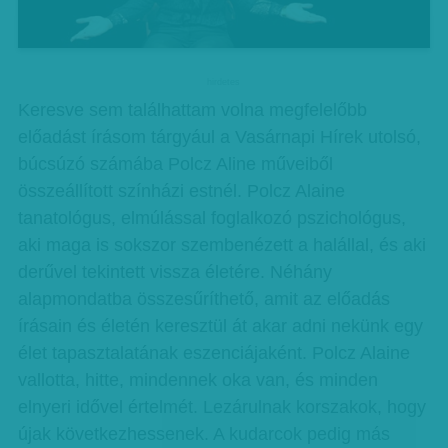
hirdetes
Keresve sem találhattam volna megfelelőbb
előadást írásom tárgyául a Vasárnapi Hírek utolsó,
búcsúzó számába Polcz Aline műveiből
összeállított színházi estnél. Polcz Alaine
tanatológus, elmúlással foglalkozó pszichológus,
aki maga is sokszor szembenézett a halállal, és aki
derűvel tekintett vissza életére. Néhány
alapmondatba összesűríthető, amit az előadás
írásain és életén keresztül át akar adni nekünk egy
élet tapasztalatának eszenciájaként. Polcz Alaine
vallotta, hitte, mindennek oka van, és minden
elnyeri idővel értelmét. Lezárulnak korszakok, hogy
újak következhessenek. A kudarcok pedig más