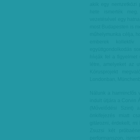
akik egy nemzetközi 
hete ismerték meg.
vezetésével egy hatnap
most Budapesten is me
műhelymunka célja, ho
emberek kollektív
együttgondolkodás sor
hívják fel a figyelmet
létre, amelyeket az u
Kórusprojekt megva
Londonban, Münchenbe
Nálunk a harmincfős 
indult útjára a Corvi
(Művelődési Szint) a
önkifejezés miatt cs
gitározni, érdekelt, m
Zsuzsi két próbaéne
performanszon, ismert