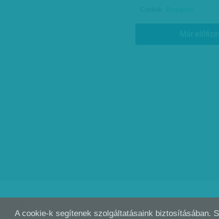
Címkék:
Budapest
Már előfize
Copyright (C) 2026, XXI század Média Kft. Az oldal szerzői jogi oltalom alatt áll.
A cookie-k segítenek szolgáltatásaink biztosításában. 