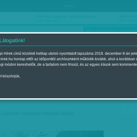
hirdetés
Ha még egyszer nyolcvanéves…
Barbie-h
2018. március 16.
2018. márci
Már előfizethet a Vasárnap
 Látogatónk!
i Hírek című közéleti hetilap utolsó nyomtatott lapszáma 2018. december 8-án jel
hirek.hu honlap ettől az időponttól archívumként működik tovább, ahol a korábban
ókusz
Szerintem
Ízlés
Sport
égi módon kereshetők, de a tartalom nem frissül, és az egyes írások sem kommente
t köszönjük,
erek
egjelent a 2013. július 14.-i lapszámban
 Lujza tér szokásos moraját daloló