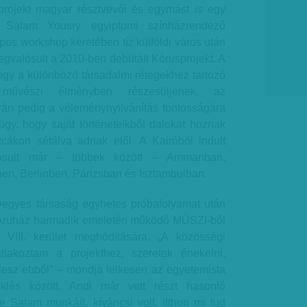
projekt magyar résztvevői és egymást is egy
 Salam Yousry egyiptomi színházrendező
os workshop keretében tíz külföldi város után
gvalósult a 2010-ben debütált Kórusprojekt. A
gy a különböző társadalmi rétegekhez tartozó
 művészi élményben részesüljenek, az
án pedig a véleménynyilvánítás fontosságára
 úgy, hogy saját történeteikből dalokat hoznak
tcákon sétálva adnak elől. A Kairóból indult
lósult már – többek között – Ammanban,
n, Berlinben, Párizsban és Isztambulban.
vegyes társaság egyhetes próbafolyamat után
n Áruház harmadik emeletén működő MÜSZI-ből
 VIII. kerület meghódítására. „A közösségi
atlakoztam a projekthez, szeretek énekelni,
i lesz ebből” – mondja lelkesen az egyetemista
klés között. Andi már vett részt hasonló
e Salam munkáit, kíváncsi volt, itthon mi tud