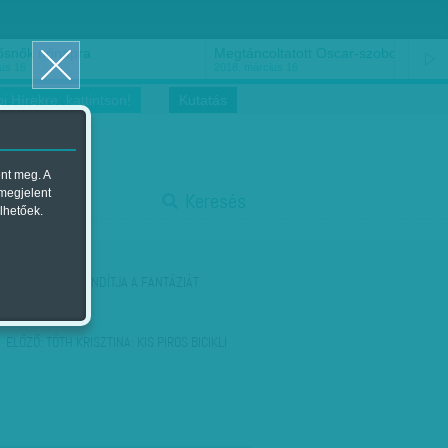
ősnők nőnapra
Megtáncoltatott Oscar-szobor
us 16.
2018. március 16.
i Hírekre, kattintson!
Kutatás
ent meg. A
start
 megjelent
Keresés
lhetőek.
stop
KÖVETKEZŐ:
BEINDÍTJA A FANTÁZIÁT
ELŐZŐ:
TÓTH KRISZTINA: KIS PIROS BICIKLI