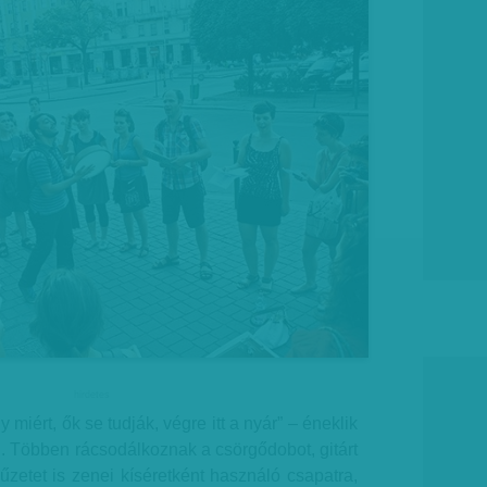
hirdetes
y miért, ők se tudják, végre itt a nyár” – éneklik
. Többen rácsodálkoznak a csörgődobot, gitárt
űzetet is zenei kíséretként használó csapatra,