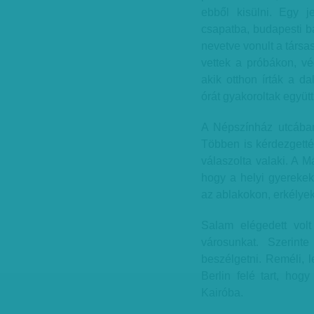
ebből kisülni. Egy j
csapatba, budapesti ba
nevetve vonult a társas
vettek a próbákon, vé
akik otthon írták a d
órát gyakoroltak együt
A Népszínház utcában 
Többen is kérdezgetté
válaszolta valaki. A M
hogy a helyi gyerekek
az ablakokon, erkélyek
Salam elégedett volt
városunkat. Szerinte
beszélgetni. Reméli, 
Berlin felé tart, hog
Kairóba.