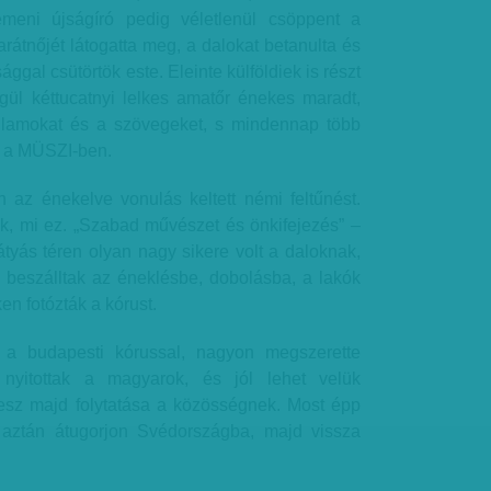
emeni újságíró pedig véletlenül csöppent a
rátnőjét látogatta meg, a dalokat betanulta és
ággal csütörtök este. Eleinte külföldiek is részt
gül kéttucatnyi lelkes amatőr énekes maradt,
allamokat és a szövegeket, s mindennap több
t a MÜSZI-ben.
az énekelve vonulás keltett némi feltűnést.
k, mi ez. „Szabad művészet és önkifejezés” –
átyás téren olyan nagy sikere volt a daloknak,
 beszálltak az éneklésbe, dobolásba, a lakók
en fotózták a kórust.
 a budapesti kórussal, nagyon megszerette
 nyitottak a magyarok, és jól lehet velük
lesz majd folytatása a közösségnek. Most épp
y aztán átugorjon Svédországba, majd vissza