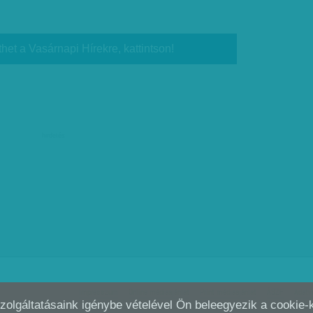
thet a Vasárnapi Hírekre, kattintson!
hirdetés
Impresszum
Online médiaajánlat
Print médiaajánlat
ÁSZF
Adatv
Szolgáltatásaink igénybe vételével Ön beleegyezik a cookie