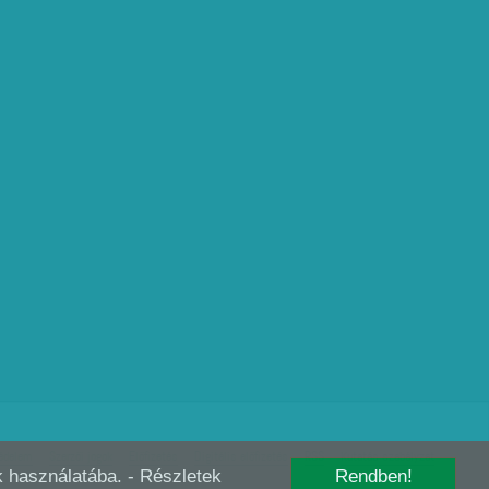
édelem
Szerzői jogok
Előfizetés
Digitális előfizetés
RSS
Kutatás szabályzat
-k használatába.
- Részletek
Rendben!