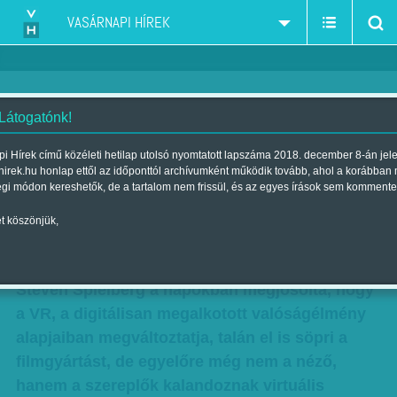
VASÁRNAPI HÍREK
 Látogatónk!
Fapados űrhullámvasút –
i Hírek című közéleti hetilap utolsó nyomtatott lapszáma 2018. december 8-án jel
hirek.hu honlap ettől az időponttól archívumként működik tovább, ahol a korábban
Valerian és az ezer bolygó
égi módon kereshetők, de a tartalom nem frissül, és az egyes írások sem kommente
városa
t köszönjük,
Szerző:
Bálint Orsolya
| Megjelent a 2017. július 29.-i lapszámban
Steven Spielberg a napokban megjósolta, hogy
a VR, a digitálisan megalkotott valóságélmény
alapjaiban megváltoztatja, talán el is söpri a
filmgyártást, de egyelőre még nem a néző,
hanem a szereplők kalandoznak virtuális