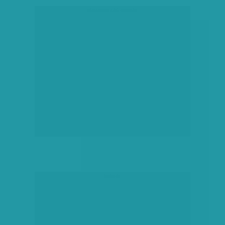
társadalmi célú hirdetés
hirdetés