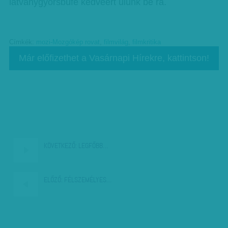
látványgyorsbüfé kedvéért ülünk be rá.
Címkék:
mozi-Mozgókép rovat
,
filmvilág
,
filmkritika
Már előfizethet a Vasárnapi Hírekre, kattintson!
KÖVETKEZŐ:
LEGFŐBB…
ELŐZŐ:
FÉLSZEMÉLYES…