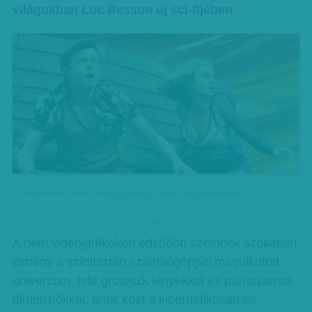
világokban Luc Besson új sci-fijében.
Valerian és az ezer bolygó városa - Forrás: Bigbangmedia
hirdetes
A nem videojátékokon edződött szemnek szokatlan
élmény a színtisztán számítógéppel megalkotott
univerzum, tele groteszk lényekkel és párhuzamos
dimenziókkal, amik közt a kibernetikusan és