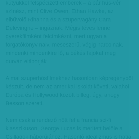
kütyükkel felspécizett emberek – a pár hús-vér
színész, mint Clive Owen, Ethan Hawke, az
elbűvölő Rihanna és a szupervagány Cara
Delevingne – ingáznak. Mégis téves lenne
gyerekfilmként felcímkézni, mert ugyan a
forgatókönyv naiv, meseszerű, végig harcolnak,
mindenki mindenkire lő, a békés fajokat meg
durván eltiporják.
A mai szuperhősfilmekhez hasonlóan képregényből
készült, de nem az amerikai iskolát követi, valahol
Európa és Hollywood között billeg, úgy, ahogy
Besson szereti.
Nem csak a rendező nőtt fel a francia sci-fi
klasszikuson, George Lucas is merített belőle a
Csillagok háborújához. Hasonló idealizmus is hatja