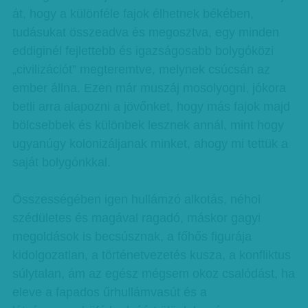
át, hogy a különféle fajok élhetnek békében,
tudásukat összeadva és megosztva, egy minden
eddiginél fejlettebb és igazságosabb bolygóközi
„civilizációt” megteremtve, melynek csúcsán az
ember állna. Ezen már muszáj mosolyogni, jókora
betli arra alapozni a jövőnket, hogy más fajok majd
bölcsebbek és különbek lesznek annál, mint hogy
ugyanúgy kolonizáljanak minket, ahogy mi tettük a
saját bolygónkkal.
Összességében igen hullámzó alkotás, néhol
szédületes és magával ragadó, máskor gagyi
megoldások is becsúsznak, a főhős figurája
kidolgozatlan, a történetvezetés kusza, a konfliktus
súlytalan, ám az egész mégsem okoz csalódást, ha
eleve a fapados űrhullámvasút és a