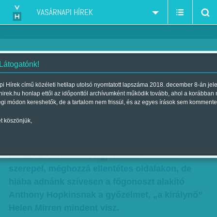
VASÁRNAPI HÍREK
 Látogatónk!
Filmvászon: Nyuggerek
i Hírek című közéleti hetilap utolsó nyomtatott lapszáma 2018. december 8-án jel
hirek.hu honlap ettől az időponttól archívumként működik tovább, ahol a korábban
akcióban
égi módon kereshetők, de a tartalom nem frissül, és az egyes írások sem kommente
Szerző:
Bálint Orsolya
| Megjelent a 2013. augusztus 11.-i lapszámban
t köszönjük,
Hány Oscar-díjas kell a világ megmentéséhez?
A RED 2. című akcióvígjátékban három is
szerepel, méghozzá ellentétes oldalakon, de
hiába adnánk szívesen a főgonoszt alakító
Anthony Hopkinsnak a győzelmet, „a királynő”
Helen Mirren mindent visz.