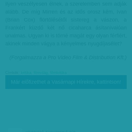
ilyen veszélyesen élnek, a szerelemben sem adják
alább. De míg Mirren és az idős orosz kém, Ivan
(Brian Cox) flörtölésétől sistereg a vászon, a
Frankért küzdő két nő cicaharca ásítanivalóan
unalmas. Ugyan ki is törné magát egy olyan férfiért,
akinek minden vágya a kényelmes nyugdíjasélet?
(Forgalmazza a Pro Video Film & Distribution Kft.)
Címkék:
kritika
,
filmvilág
,
filmkritika
Már előfizethet a Vasárnapi Hírekre, kattintson!