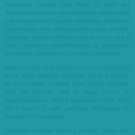
Királynőien elegáns még akkor is, mikor két
fegyverrel a kezében egy megpördülő sportkocsiból
mér megsemmisítő csapást ellenfeleire. Hopkinsról
régóta tudjuk, hogy vérfagyasztóan játszik gonoszt,
csakhogy ezúttal memóriazavaraival hozza ránk a
frászt: egyszerre kiszámíthatatlan és végzetesen
komikus az alzheimeres őrült tudós szerepében.
Malkovich már kissé túlzásba is viszi a bolondozást
azzal, hogy állandóan keresztbe állnak a szemei,
de ha a filmben mindenki olyan pengén játszana,
mint ők hárman, még a lapos humort is
megbocsátanánk. Willis a legkevésbé lelkes, kicsit
be is szorult a saját „kedélyes félmosollyal az
arcomon ölök” imázsába.
Kitüntetett szerepet kapott a románc, hiszen akik