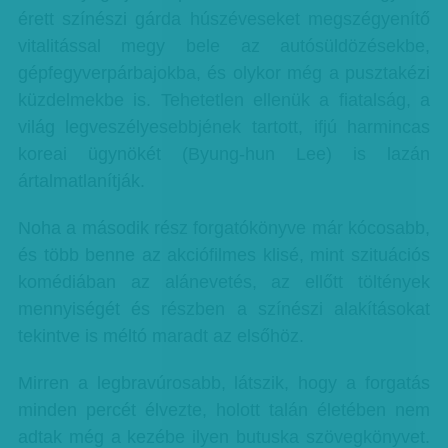
érett színészi gárda húszéveseket megszégyenítő
vitalitással megy bele az autósüldözésekbe,
gépfegyverpárbajokba, és olykor még a pusztakézi
küzdelmekbe is. Tehetetlen ellenük a fiatalság, a
világ legveszélyesebbjének tartott, ifjú harmincas
koreai ügynökét (Byung-hun Lee) is lazán
ártalmatlanítják.
Noha a második rész forgatókönyve már kócosabb,
és több benne az akciófilmes klisé, mint szituációs
komédiában az alánevetés, az ellőtt töltények
mennyiségét és részben a színészi alakításokat
tekintve is méltó maradt az elsőhöz.
Mirren a legbravúrosabb, látszik, hogy a forgatás
minden percét élvezte, holott talán életében nem
adtak még a kezébe ilyen butuska szövegkönyvet.