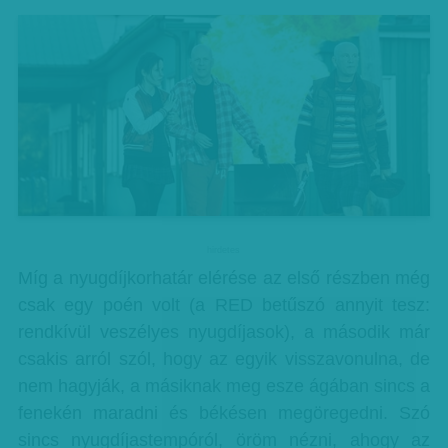
hirdetes
Míg a nyugdíjkorhatár elérése az első részben még
csak egy poén volt (a RED betűszó annyit tesz:
rendkívül veszélyes nyugdíjasok), a második már
csakis arról szól, hogy az egyik visszavonulna, de
nem hagyják, a másiknak meg esze ágában sincs a
fenekén maradni és békésen megöregedni. Szó
sincs nyugdíjastempóról, öröm nézni, ahogy az