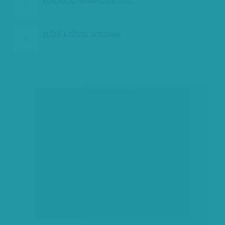
KÖVETKEZŐ:
TÁVKAPCSOLÓ: DÚS…
ELŐZŐ:
A TŰZZEL JÁTSZANAK
társadalmi célú hirdetés