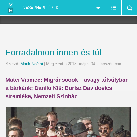
VASÁRNAPI HÍREK
Forradalmon innen és túl
Szerző:
Marik Noémi
| Megjelent a 2018. május 04.-i lapszámban
Matei Vișniec: Migránsoook – avagy túlsúlyban
a bárkánk; Danilo Kiš: Borisz Davidovics
síremléke, Nemzeti Színház