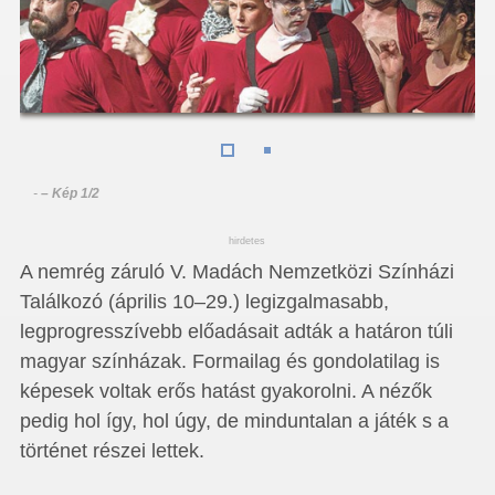
-
– Kép 1/2
hirdetes
A nemrég záruló V. Madách Nemzetközi Színházi
Találkozó (április 10–29.) legizgalmasabb,
legprogresszívebb előadásait adták a határon túli
magyar színházak. Formailag és gondolatilag is
képesek voltak erős hatást gyakorolni. A nézők
pedig hol így, hol úgy, de minduntalan a játék s a
történet részei lettek.