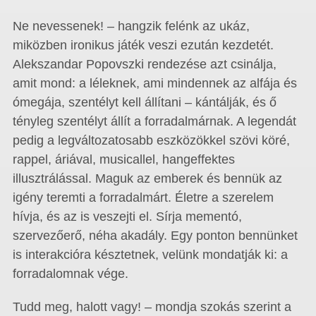
Ne nevessenek! – hangzik felénk az ukáz,
miközben ironikus játék veszi ezután kezdetét.
Alekszandar Popovszki rendezése azt csinálja,
amit mond: a léleknek, ami mindennek az alfája és
ómegája, szentélyt kell állítani – kántálják, és ő
tényleg szentélyt állít a forradalmárnak. A legendát
pedig a legváltozatosabb eszközökkel szövi köré,
rappel, áriával, musicallel, hangeffektes
illusztrálással. Maguk az emberek és bennük az
igény teremti a forradalmárt. Életre a szerelem
hívja, és az is veszejti el. Sírja mementó,
szervezőerő, néha akadály. Egy ponton bennünket
is interakcióra késztetnek, velünk mondatják ki: a
forradalomnak vége.
Tudd meg, halott vagy! – mondja szokás szerint a