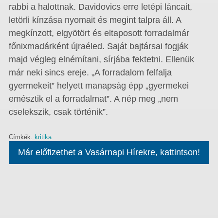
rabbi a halottnak. Davidovics erre letépi láncait,
letörli kínzása nyomait és megint talpra áll. A
megkínzott, elgyötört és eltaposott forradalmár
főnixmadárként újraéled. Saját bajtársai fogják
majd végleg elnémítani, sírjába fektetni. Ellenük
már neki sincs ereje. „A forradalom felfalja
gyermekeit” helyett manapság épp „gyermekei
emésztik el a forradalmat”. A nép meg „nem
cselekszik, csak történik”.
Címkék:
kritika
Már előfizethet a Vasárnapi Hírekre, kattintson!