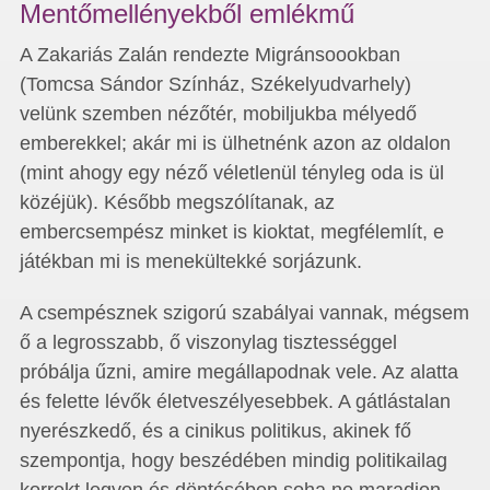
Mentőmellényekből emlékmű
A Zakariás Zalán rendezte Migránsoookban
(Tomcsa Sándor Színház, Székelyudvarhely)
velünk szemben nézőtér, mobiljukba mélyedő
emberekkel; akár mi is ülhetnénk azon az oldalon
(mint ahogy egy néző véletlenül tényleg oda is ül
közéjük). Később megszólítanak, az
embercsempész minket is kioktat, megfélemlít, e
játékban mi is menekültekké sorjázunk.
A csempésznek szigorú szabályai vannak, mégsem
ő a legrosszabb, ő viszonylag tisztességgel
próbálja űzni, amire megállapodnak vele. Az alatta
és felette lévők életveszélyesebbek. A gátlástalan
nyerészkedő, és a cinikus politikus, akinek fő
szempontja, hogy beszédében mindig politikailag