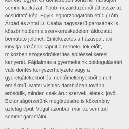
korrekt legyen és döntésében soha ne maradjon
semmi kockázat. Több mozaikfüzérből áll össze az
ocsúdtató kép. Egyik legborzongatóbb etűd (Tóth
Árpád és Antal D. Csaba nagyszerű párosának is
köszönhetően) a szervkereskedelem áldozatát
bemutató jelenet. Emlékezetes a házaspár, aki
kinyitja házának kapuit a menekültek előtt,
miközben szögesdrótkerítés-építéssel keresi
kenyerét. Fájdalmas a gyermekeink boldogulásáért
való döntés kényszerhelyzete vagy a
gyerekjátékokból és mentőmellényekből emelt
emlékmű. Matei Vișniec darabjában tovább
erősödik, minden csak áru: szervek, életek, jövő.
Biztonságérzetünk megőrzésére is kőkemény
üzletág épül. Végül azonban már ez sem tud
semmit garantálni.