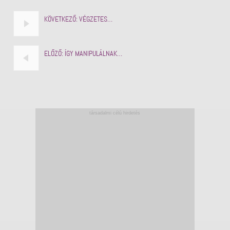
KÖVETKEZŐ:
VÉGZETES…
ELŐZŐ:
ÍGY MANIPULÁLNAK…
társadalmi célú hirdetés