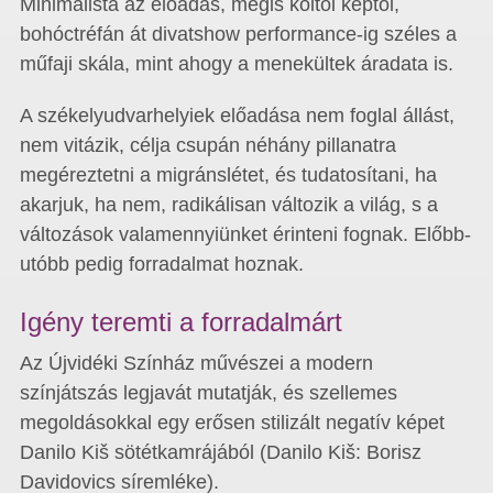
Minimalista az előadás, mégis költői képtől,
bohóctréfán át divatshow performance-ig széles a
műfaji skála, mint ahogy a menekültek áradata is.
A székelyudvarhelyiek előadása nem foglal állást,
nem vitázik, célja csupán néhány pillanatra
megéreztetni a migránslétet, és tudatosítani, ha
akarjuk, ha nem, radikálisan változik a világ, s a
változások valamennyiünket érinteni fognak. Előbb-
utóbb pedig forradalmat hoznak.
Igény teremti a forradalmárt
Az Újvidéki Színház művészei a modern
színjátszás legjavát mutatják, és szellemes
megoldásokkal egy erősen stilizált negatív képet
Danilo Kiš sötétkamrájából (Danilo Kiš: Borisz
Davidovics síremléke).