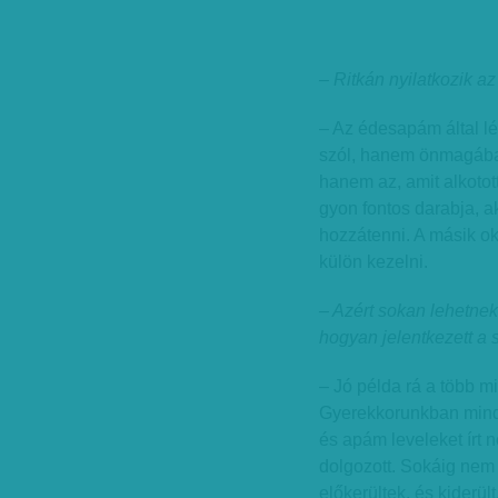
– Ritkán nyilatkozik a
– Az édesapám által lé
szól, hanem önmagában
hanem az, amit alkotot
gyon fontos darabja, 
hozzátenni. A másik ok
külön kezelni.
– Azért sokan lehetne
hogyan je­­lentkezett a
– Jó példa rá a több mi
Gyerekkorunkban mind
és apám leveleket írt 
dolgozott. Sokáig nem 
előkerültek, és kiderü