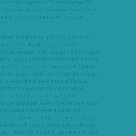
én ezt megmagyarázni?” A társadalomtudós
al küsz­­ködik, csak talán gyakorlatiasabban
inthető-e ez kapcsolódási pontnak önök
zonyos szempontból igaz, még akkor is, ha
datos szándék volt, hogy a személyes
zon a művészettel. Abból a szempontból nagyon
álunk, hogy ő a művészet eszközeivel próbálta
 megérteni és az emberi közösségek értelmét
olni és megírni, akár novelláiban, akár drámái­
ok, a társadalomkutatás és szociológia, az
kísérletet. Vagyis messze egymástól és
l, de ugyanezt tesszük. Az ő művei
énnyel gazdagok, az én műveimet nem biztos,
y elolvasni, hiszen ezek tudományos
lom állapotáról, de maga a motiváció ugyanaz.
kban jönnek ki azok a legdramatikusabb reak­
k egy műalkotást igazából izgalmassá tesznek,