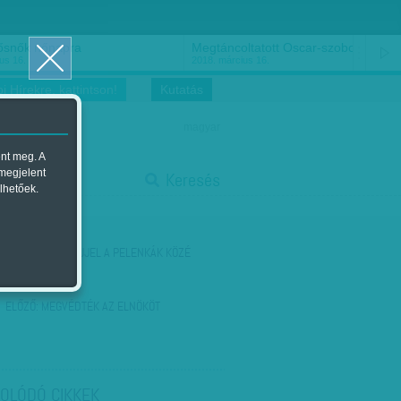
ősnők nőnapra
Megtáncoltatott Oscar-szobor
us 16.
2018. március 16.
i Hírekre, kattintson!
Kutatás
magyar
ent meg. A
start
 megjelent
Keresés
lhetőek.
stop
KÖVETKEZŐ:
FEJJEL A PELENKÁK KÖZÉ
ELŐZŐ:
MEGVÉDTÉK AZ ELNÖKÖT
OLÓDÓ CIKKEK