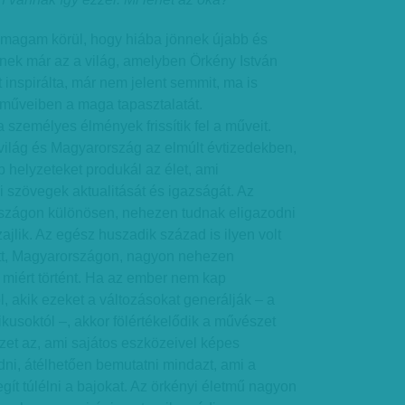
 magam körül, hogy hiába jönnek újabb és
nek már az a világ, amelyben Örkény István
 inspirálta, már nem jelent semmit, ma is
 műveiben a maga tapasztalatát.
személyes élmények frissítik fel a műveit.
világ és Magyar­ország az elmúlt évtizedekben,
 helyzeteket produkál az élet, ami
 szövegek aktualitását és igazságát. Az
szágon különösen, nehezen tudnak eligazodni
ajlik. Az egész huszadik század is ilyen volt
itt, Magyar­országon, nagyon nehezen
 miért történt. Ha az ember nem kap
, akik ezeket a változásokat generálják – a
ikusoktól –, akkor fölértékelődik a mű­­vészet
zet az, ami sajátos eszközeivel képes
dni, átélhetően bemutatni mindazt, ami a
egít túlélni a bajokat. Az örkényi életmű nagyon