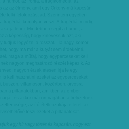
, a humor, az irónia, a tragikomédia, az
és az az élmény, amit egy Örkény-mű kapcsán
le lelki feloldozást ad. Szerintem egyetlen
a tragédiát komolyan veszi. A tragédiát mindig
é akarja tenni. Mindebben segít a humor, a
az a képesség, hogy kinevessük azt, aki
gy tudjuk legyőzni a rosszat. Ha nagy, komor
lehet, hogy ma már a kutyát sem érdekelné.
sei, maga a műfaj, hogy egyperceseket kell
műnek nagyon meghatározó részét képezik. Az
nved, nagyon érzékletesen írja le egy
is kell használni ezeket az egyperceseket:
i, buszon, villamoson, közértben, orvosra
kban a pillanatokban, amikben az ember
i magát, és akkor már önmagában a helyzetnek
ellemisége, az író életfilozófiája eltereli az
viselhetővé teszi ezeket a pillanatokat.
tjuk egy hír vagy történés kapcsán, hogy ezt