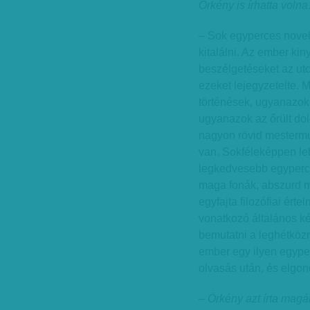
Örkény is írhatta voln
– Sok egyperces novella
kitalálni. Az ember kiny
beszélgetéseket az utcá
ezeket lejegyzetelte. 
történések, ugyanazok
ugyanazok az őrült do
nagyon rövid mestermun
van. Sokféleképpen le­
legkedvesebb egyperce
maga fonák, abszurd 
egyfajta filozófiai érte
vonatkozó általános k
bemutatni a leghétközn
ember egy ilyen egyper
olvasás után, és elgond
– Örkény azt írta magá