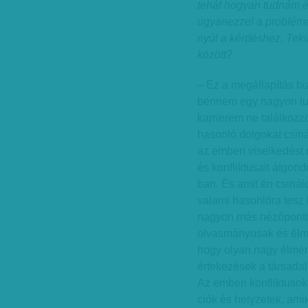
tehát hogyan tudnám 
ugyanezzel a problémáv
nyúl a kérdéshez. Tek
között?
– Ez a megállapítás bi
bennem egy nagyon tu
karrierem ne találkoz
hasonló dolgokat csin
az emberi viselkedést
és konfliktusait átgond
ban. És amit én csinál
valami hasonlóra tesz 
nagyon más nézőpontbó
olvasmányosak és élm
hogy olyan nagy élmén
értekezések a társada
Az emberi konfliktuso
ciók és helyzetek, ami