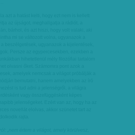
a…
 azt a hatást kelti, hogy ezt nem is kellett
itja az újságot, meghallgatja a rádiót, a
n, bárhol, és azt hiszi, hogy volt valaki, aki
Mintha mi se változott volna, ugyanazok a
 a beszélgetések, ugyanazok a kijelentések,
lgok. Persze az egypercesekben, ezekben a
kákban hihetetlenül mély filozófiai tartalom
­het olvasni őket. Számomra pont azok a
sek, amelyek nemcsak a világot próbálják a
módján bemutatni, hanem amelyekben az író
lmezést is tud adni a jelenségről, a világra
érdésként vagy összefüggésként képes
apibb jelenségeket. Ezért van az, hogy ha az
ces novellát elolvas, akkor szünetet tart az
olkodik rajta.
ról: „nem értem a világot, amely körülvesz,