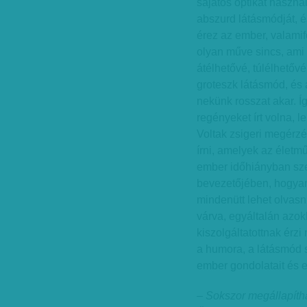
sajátos optikát használ
abszurd látásmódját, 
érez az ember, valamifé
olyan műve sincs, ami 
átélhetővé, túlélhetőv
groteszk látásmód, és 
nekünk rosszat akar. Í
regényeket írt volna, 
Voltak zsigeri megérzé
írni, amelyek az élet
ember időhiányban sze
bevezetőjében, hogyan 
mindenütt lehet olvasn
várva, egyáltalán azo
kiszolgáltatottnak érz
a humora, a látásmód sz
ember gondolatait és el
– Sokszor megállapítha