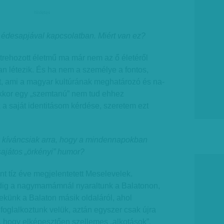
hirdetes
z édesapjával kapcsolatban. Miért van ez?
trehozott életmű ma már nem az ő életéről
 létezik. És ha nem a személye a fontos,
t, ami a magyar kultúrának meghatározó és na­­
akkor egy „szemtanú” nem tud ehhez
 a saját identitásom kérdése, szeretem ezt
k kíváncsiak arra, hogy a mindennapokban
 sajátos „örkényi” humor?
nt tíz éve megjelentetett Meselevelek.
ig a nagymamámnál nyaraltunk a Balatonon,
nekünk a Balaton másik oldaláról, ahol
foglalkoztunk velük, aztán egyszer csak újra
lt, hogy elképesztően szellemes „alkotások”,