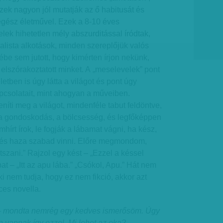
Ezek nagyon jól mutatják az ő habitusát és
egész életművel. Ezek a 8-10 éves
lek hihetetlen mély abszurditással íródtak,
alista alkotások, minden szereplőjük valós
ébe sem jutott, hogy kimérten írjon nekünk,
 elszórakoztatott minket. A „meselevelek” pont
letben is úgy látta a világot és pont úgy
apcsolatait, mint ahogyan a műveiben.
eníti meg a világot, mindenféle tabut feldöntve,
t a gondoskodás, a bölcsesség, és legfőképpen
hírt írok, le fogják a lábamat vágni, ha kész,
 és haza szabad vinni. Előre megmondom,
tszani.” Rajzol egy kést – „Ezzel a késsel
t – „Itt az apu lába.” „Csó­­kol, Apu.” Hát nem
i nem tudja, hogy ez nem fikció, akkor azt
ces novella.
 – mondta nemrég egy kedves ismerősöm. Úgy
an vannak így ezzel. Mi lehet az oka?