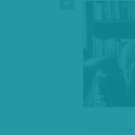
Örkény István író
-
– Kép 1/2