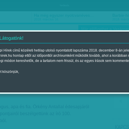
hirdetés
Ha még egyszer nyolcvanéves…
Barbie-h
2018. március 16.
2018. márci
Már előfizethet a Vasárnap
 Látogatónk!
i Hírek című közéleti hetilap utolsó nyomtatott lapszáma 2018. december 8-án jel
hirek.hu honlap ettől az időponttól archívumként működik tovább, ahol a korábban
ókusz
Szerintem
Ízlés
Sport
égi módon kereshetők, de a tartalom nem frissül, és az egyes írások sem kommente
t köszönjük,
kség
jelent a 2012. április 01.-i lapszámban
ógus, apa és fia. Örkény Antallal édesapjáról
 pontjairól beszélgettünk az író 100.
ból.
KAPCS