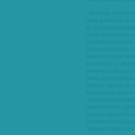
– Én is úgy érzékelem
újabb generációk, akik
élt, ami a munkásságát
mindenki megtalálja a
Tulajdonképpen ezek a 
Hiába változott meg a 
naponta újabb és újabb
visszahozza az örkényi
emberek, és Magyaror
abban, ami körülöttük z
ebben a régióban, és 
feldolgozható, hogy mi
válaszokat mindazoktól
döntéshozóktól, a polit
szerepe, mert a művés
lefordítani és megraga
világban történik. És s