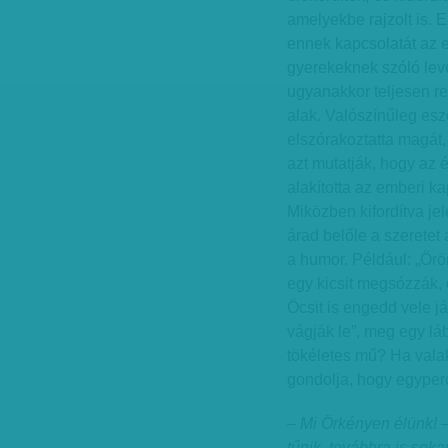
amelyekbe rajzolt is. 
ennek kapcsolatát az 
gyerekeknek szóló leve
ugyanakkor teljesen re
alak. Valószínűleg esz
elszórakoztatta magát,
azt mutatják, hogy az é
alakította az emberi k
Miközben kifordítva jel
árad belőle a szerete
a humor. Például: „Öröm
egy kicsit megsózzák,
Öcsit is engedd vele já
vágják le”, meg egy lába
tökéletes mű? Ha valak
gondolja, hogy egyper
– Mi Örkényen élünk!
tűnik, továbbra is sok