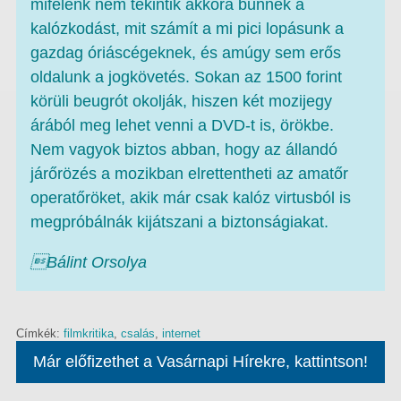
mifelénk nem tekintik akkora bűnnek a
kalózkodást, mit számít a mi pici lopásunk a
gazdag óriáscégeknek, és amúgy sem erős
oldalunk a jogkövetés. Sokan az 1500 forint
körüli beugrót okolják, hiszen két mozijegy
árából meg lehet venni a DVD-t is, örökbe.
Nem vagyok biztos abban, hogy az állandó
járőrözés a mozikban elrettentheti az amatőr
operatőröket, akik már csak kalóz virtusból is
megpróbálnák kijátszani a biztonságiakat.
Bálint Orsolya
Címkék:
filmkritika
,
csalás
,
internet
Már előfizethet a Vasárnapi Hírekre, kattintson!