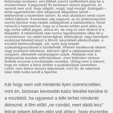
biztonsági rendszert, ami többek szerint szellemként járja be a
mozitermeket. A jegyszedő fiú kedvesen elveszi jegyemet, és
semmit nem szól, hogy világító, rezgő, izgő-mozgó, dúdolgató –
tehát egyértelműen nem kikapcsolt állapotban tartott –
telefonomat a kezemben tartom. Az első akadályon tehát csont
nélkül túljutunk. A teremben alig vagyunk, az én prekoncepcióm
szerint ilyenkor még inkább odafigyelnek a kalózkodókra. Kicsit
nehezíti a helyzetemet, hogy az a kevés ember pont abba az
egy sorba váltott jegyet, ahova én, de még ez sem tántorít el a
feladattól. A reklámblokk után komor figyelmeztetés villan fel a
mozivásznon: ha valaki kamerájával, telefonjával, vagy bármilyen
eszközzel felvételt készít a filmről, készülékét elkobozhatják, a
moziból kitoloncolhatják, sőt, nyolc évig terjedő
szabadságvesztéssel is büntethetik. Hirtelen bevillannak életem
nagy puskázós lebukásai: átérzem újból a rajtakapással járó
szégyent, elkövetett ostobaságom súlyát. Általában már a
dolgozatírás kezdete előtt lebuktam, mert feltűnően vörösre
festette arcomat a kockáztatás veszélye. Utólag nem is bánom,
hogy én voltam a béna stréber a puskakirályok szemében.
Lehet, nem lettem annyira talpraesett, mint ők, de valamivel
talán több tudás került a fejembe.
Kár hogy nem volt mindenki ilyen szerencsétlen,
mint én, biztosan kevesebb kalóz felvétel kerülne ki
a mozikból, ha ugyanezt a lelki terhet mindenki
átérezné. A film előtti „ne csináld, mert dádá lesz”
felirat nekem bőven elég volt ahhoz, hogy eszembe