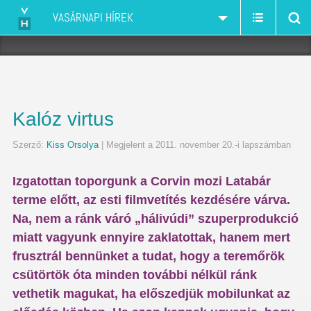
VASÁRNAPI HÍREK
Kalóz virtus
Szerző:
Kiss Orsolya
| Megjelent a 2011. november 20.-i lapszámban
Izgatottan toporgunk a Corvin mozi Latabár
terme előtt, az esti filmvetítés kezdésére várva.
Na, nem a ránk váró „hálivúdi” szuperprodukció
miatt vagyunk ennyire zaklatottak, hanem mert
frusztrál bennünket a tudat, hogy a teremőrök
csütörtök óta minden további nélkül ránk
vethetik magukat, ha előszedjük mobilunkat az