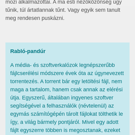
mozi alkalmazottai. A ma esti nézőközönség úgy
tűnik, túl ártatlannak tűnt. Vagy egyik sem tanult
meg rendesen puskázni.
Rabló-pandúr
A média- és szoftverkalózok legnépszerűbb
fájlcserélési módszere évek óta az úgynevezett
torrentezés. A torrent bár egy letöltési fájl, nem
maga a tartalom, hanem csak annak az elérési
útja. Egyszerű, általában ingyenes szoftver
segítségével a felhasználók (névtelenül) az
egymás számítógépén tárolt fájlokat tölthetik le
így, a világ bármely pontjáról. Mivel egy adott
fájlt egyszerre többen is megosztanak, ezeket