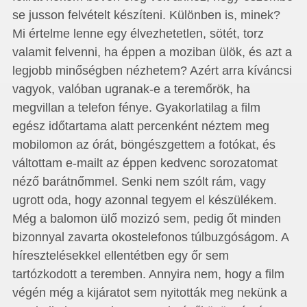
se jusson felvételt készíteni. Különben is, minek?
Mi értelme lenne egy élvezhetetlen, sötét, torz
valamit felvenni, ha éppen a moziban ülök, és azt a
legjobb minőségben nézhetem? Azért arra kíváncsi
vagyok, valóban ugranak-e a teremőrök, ha
megvillan a telefon fénye. Gyakor­latilag a film
egész időtartama alatt percenként néztem meg
mobilomon az órát, böngészgettem a fotókat, és
váltottam e-mailt az éppen kedvenc sorozatomat
néző barátnőmmel. Senki nem szólt rám, vagy
ugrott oda, hogy azonnal tegyem el készülékem.
Még a balomon ülő mozizó sem, pedig őt minden
bizonnyal zavarta okostelefonos túlbuzgóságom. A
híresztelésekkel ellentétben egy őr sem
tartózkodott a teremben. Annyira nem, hogy a film
végén még a kijáratot sem nyitották meg nekünk a