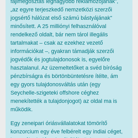
fájlmegosztás legnagyobb reklámozójának”,
„az egyre terjeszkedő nemzetközi szerzői
jogsértő hálózat első számú bástyájának”
minősített. A 25 milliónyi felhasználóval
rendelkező oldalt, bár nem tárol illegális
tartalmakat – csak az ezekhez vezető
információkat –, gyakran támadják szerzői
jogvédők és jogtulajdonosok is, egyelőre
hasztalanul. Az üzemeltetőket a svéd bíróság
pénzbírságra és börtönbüntetésre ítélte, ám
egy gyors tulajdonosváltás után (egy
Seychelle-szigeteki offshore céghez
menekítették a tulajdonjogot) az oldal ma is
működik.
Egy zeneipari óriásvállalatokat tömörítő
konzorcium egy éve felbérelt egy indiai céget,