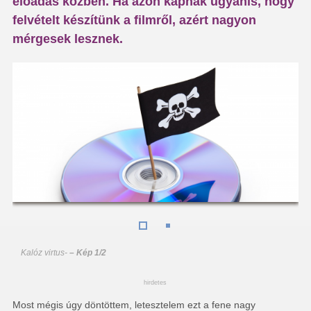
előadás közben. Ha azon kapnak ugyanis, hogy
felvételt készítünk a filmről, azért nagyon
mérgesek lesznek.
Kalóz virtus
-
– Kép 1/2
hirdetes
Most mégis úgy döntöttem, letesztelem ezt a fene nagy