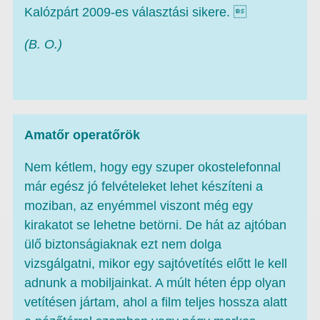
Kalózpárt 2009-es választási sikere. 
(B. O.)
Amatőr operatőrök
Nem kétlem, hogy egy szuper okos­te­le­fonnal
már egész jó felvételeket lehet készíteni a
moziban, az enyémmel vi­­szont még egy
kirakatot se lehetne betörni. De hát az ajtóban
ülő biztonságiaknak ezt nem dolga
vizsgálgatni, mikor egy sajtóvetítés előtt le kell
adnunk a mobiljainkat. A múlt héten épp olyan
vetítésen jártam, ahol a film teljes hossza alatt