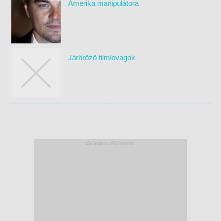
Amerika manipulátora
Járőröző filmlovagok
társadalmi célú hirdetés