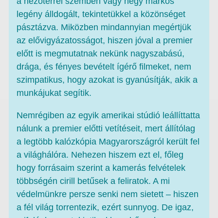
a nézőtérrel szemben vagy négy markos
legény álldogált, tekintetükkel a közönséget
pásztázva. Miközben mindannyian megértjük
az elővigyázatosságot, hiszen jóval a premier
előtt is megmutatnak nekünk nagyszabású,
drága, és fényes bevételt ígérő filmeket, nem
szimpatikus, hogy azokat is gyanúsítják, akik a
munkájukat segítik.
Nemrégiben az egyik amerikai stúdió leállíttatta
nálunk a premier előtti vetítéseit, mert állítólag
a legtöbb kalózkópia Magyarországról került fel
a világhálóra. Nehezen hiszem ezt el, főleg
hogy forrásaim szerint a kamerás felvételek
többségén cirill betűsek a feliratok. A mi
védelmünkre persze senki nem sietett – hiszen
a fél világ torrentezik, ezért sunnyog. De igaz,