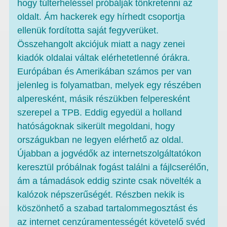
hogy túlterheléssel próbálják tönkretenni az
oldalt. Ám hackerek egy hírhedt csoportja
ellenük fordította saját fegyverüket.
Összehangolt akciójuk miatt a nagy zenei
kiadók oldalai váltak elérhetetlenné órákra.
Európában és Amerikában számos per van
jelenleg is folyamatban, melyek egy részében
alperesként, másik részükben felperesként
szerepel a TPB. Eddig egyedül a holland
hatóságoknak sikerült megoldani, hogy
országukban ne legyen elérhető az oldal.
Újabban a jogvédők az internetszolgáltatókon
keresztül próbálnak fogást találni a fájlcserélőn,
ám a támadások eddig szinte csak növelték a
kalózok népszerűségét. Részben nekik is
köszönhető a szabad tartalommegosztást és
az internet cenzúramentességét követelő svéd