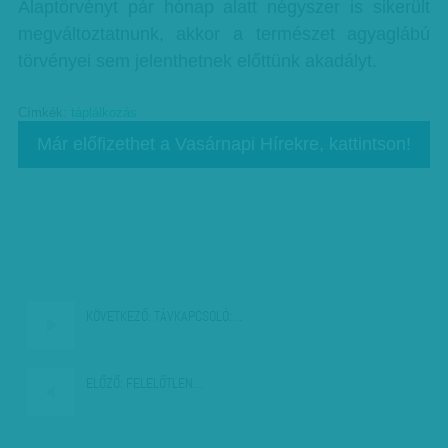
Alaptörvényt pár hónap alatt négyszer is sikerült
megváltoztatnunk, akkor a természet agyaglábú
törvényei sem jelenthetnek előttünk akadályt.
Címkék:
táplálkozás
Már előfizethet a Vasárnapi Hírekre, kattintson!
KÖVETKEZŐ:
TÁVKAPCSOLÓ:…
ELŐZŐ:
FELELŐTLEN…