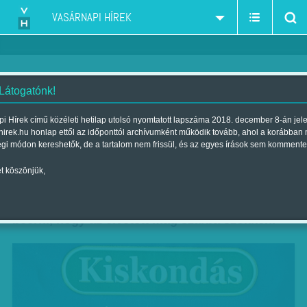
VASÁRNAPI HÍREK
 Látogatónk!
Karcagi László: Le a
i Hírek című közéleti hetilap utolsó nyomtatott lapszáma 2018. december 8-án jel
hirek.hu honlap ettől az időponttól archívumként működik tovább, ahol a korábban
törvényekkel!
égi módon kereshetők, de a tartalom nem frissül, és az egyes írások sem kommente
Szerző:
Karcagi László
| Megjelent a 2013. április 28.-i lapszámban
t köszönjük,
Ezernyi jele van annak, hogy a gyümölcs kezd
beérni, hogy az elvetett mag szárba szökken.