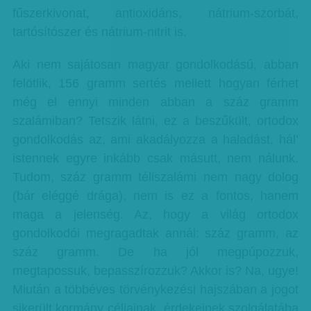
fűszerkivonat, antioxidáns, nátrium-szorbát,
tartósítószer és nátrium-nitrit is.
Aki nem sajátosan magyar gondolkodású, abban
felötlik, 156 gramm sertés mellett hogyan férhet
még el ennyi minden abban a száz gramm
szalámiban? Tetszik látni, ez a beszűkült, ortodox
gondolkodás az, ami akadályozza a haladást, hál’
istennek egyre inkább csak másutt, nem nálunk.
Tudom, száz gramm téliszalámi nem nagy dolog
(bár eléggé drága), nem is ez a fontos, hanem
maga a jelenség. Az, hogy a világ ortodox
gondolkodói megragadtak annál: száz gramm, az
száz gramm. De ha jól megpúpozzuk,
megtapossuk, bepasszírozzuk? Akkor is? Na, ugye!
Miután a többéves törvénykezési hajszában a jogot
sikerült kormány céljainak, érdekeinek szolgálatába