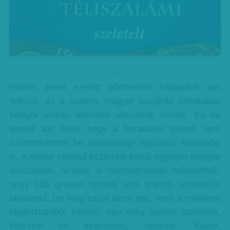
hirdetes
Három évvel ezelőtt börtönéből szabadult sas
lelkünk, és a sajátos magyar észjárás láthatatlan
béklyói lassan lehullani látszanak immár. És ne
tessék azt hinni, hogy a forradalmi ötletek nem
szüremkednek be mindennapi egyszerű életünkbe
is. A minap például kezembe került egyfajta magyar
téliszalámi, aminek a csomagolásán feltüntették,
hogy 100 gramm termék 156 gramm sertéshúst
tartalmaz. De még ezzel sincs tele, mert a mellékelt
tájékoztatóból kiderül: van még benne szalonna,
étkezési só szacharóz, dextróz, fűszer,