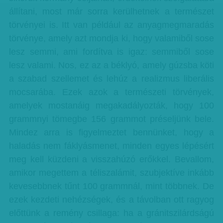
állítani, most már sorra kerülhetnek a természet
törvényei is. Itt van például az anyagmegmaradás
törvénye, amely azt mondja ki, hogy valamiből sose
lesz semmi, ami fordítva is igaz: semmiből sose
lesz valami. Nos, ez az a béklyó, amely gúzsba köti
a szabad szellemet és lehúz a realizmus liberális
mocsarába. Ezek azok a természeti törvények,
amelyek mostanáig megakadályozták, hogy 100
grammnyi tömegbe 156 grammot préseljünk bele.
Mindez arra is figyelmeztet bennünket, hogy a
haladás nem fáklyásmenet, minden egyes lépésért
meg kell küzdeni a visszahúzó erőkkel. Bevallom,
amikor megettem a téliszalámit, szubjektíve inkább
kevesebbnek tűnt 100 grammnál, mint többnek. De
ezek kezdeti nehézségek, és a távolban ott ragyog
előttünk a remény csillaga: ha a gránitszilárdságú