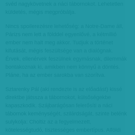
svéd nagykövetnek a náci tábornokot. Lehetetlen
küldetés, mégis megpróbálja.
Nincs spoilerezésre lehetőség: a Notre-Dame áll,
Párizs nem lett a földdel egyenlővé, a kétmillió
ember nem halt meg akkor. Tudjuk a történet
kifutását, mégis feszültsége van a dialógnak.
Érvek, ellenérvek feszülnek egymásnak, dilemmák
bontakoznak ki, amikben nem könnyű a döntés.
Pláne, ha az ember sarokba van szorítva.
Sztarenky Pál (aki rendezte is az előadást) kissé
direktbe játssza a tábornokot, külsőségekbe
kapaszkodik. Szájbarágósan felerősíti a náci
tábornok keménységét, szilárdságát, szinte belénk
sulykolja: Choltiz az a fegyelmezett,
kötelességtudó, tisztességes embertípus. Alföldi