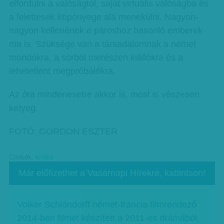
elfordulni a valóságtól, saját virtuális valóságba és
a felettesek köpönyege alá menekülni. Nagyon-
nagyon kellenének e pároshoz hasonló emberek
ma is. Szüksége van a társadalomnak a nemet
mondókra, a sorból merészen kiállókra és a
lehetetlent megpróbálókra.
Az óra mindenesetre akkor is, most is vészesen
ketyeg.
FOTÓ: GORDON ESZTER
Címkék:
kritika
Már előfizethet a Vasárnapi Hírekre, kattintson!
Volker Schlöndorff német-francia filmrendező
2014-ben filmet készített a 2011-es drámából,