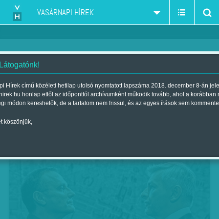
VASÁRNAPI HÍREK
 Látogatónk!
Ketyeg az óra
i Hírek című közéleti hetilap utolsó nyomtatott lapszáma 2018. december 8-án jel
hirek.hu honlap ettől az időponttól archívumként működik tovább, ahol a korábban
Szerző:
Marik Noémi
| Megjelent a 2018. november 23.-i lapszámban
égi módon kereshetők, de a tartalom nem frissül, és az egyes írások sem kommente
t köszönjük,
Cyril Gely: Diplomácia, Rózsavölgyi Szalon