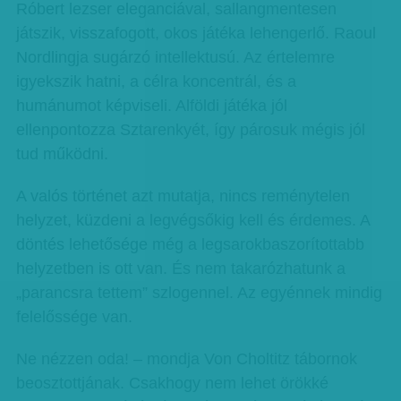
Róbert lezser eleganciával, sallangmentesen
játszik, visszafogott, okos játéka lehengerlő. Raoul
Nordlingja sugárzó intellektusú. Az értelemre
igyekszik hatni, a célra koncentrál, és a
humánumot képviseli. Alföldi játéka jól
ellenpontozza Sztarenkyét, így párosuk mégis jól
tud működni.
A valós történet azt mutatja, nincs reménytelen
helyzet, küzdeni a legvégsőkig kell és érdemes. A
döntés lehetősége még a legsarokbaszorítottabb
helyzetben is ott van. És nem takarózhatunk a
„parancsra tettem” szlogennel. Az egyénnek mindig
felelőssége van.
Ne nézzen oda! – mondja Von Choltitz tábornok
beosztottjának. Csakhogy nem lehet örökké