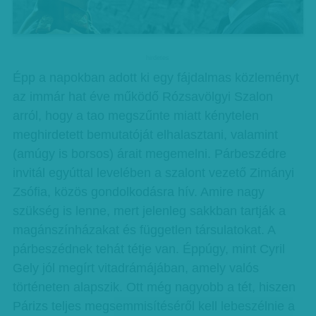
hirdetes
Épp a napokban adott ki egy fájdalmas közleményt
az immár hat éve működő Rózsavölgyi Szalon
arról, hogy a tao megszűnte miatt kénytelen
meghirdetett bemutatóját elhalasztani, valamint
(amúgy is borsos) árait megemelni. Párbeszédre
invitál egyúttal levelében a szalont vezető Zimányi
Zsófia, közös gondolkodásra hív. Amire nagy
szükség is lenne, mert jelenleg sakkban tartják a
magánszínházakat és független társulatokat. A
párbeszédnek tehát tétje van. Éppúgy, mint Cyril
Gely jól megírt vitadrámájában, amely valós
történeten alapszik. Ott még nagyobb a tét, hiszen
Párizs teljes megsemmisítéséről kell lebeszélnie a