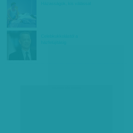
Házasságok, kis válással
Celebkukkolástól a
házfelújításig
társadalmi célú hirdetés