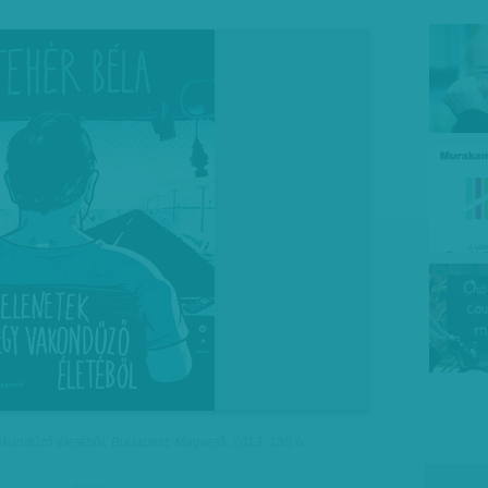
akondűző életéből. Budapest, Magvető, 2013, 185 o.