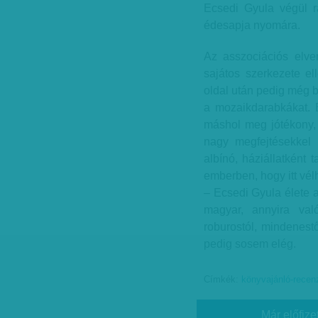
Ecsedi Gyula végül r
édesapja nyomára.
Az asszociációs elve
sajátos szerkezete el
oldal után pedig még b
a mozaikdarabkákat. 
máshol meg jótékony, 
nagy megfejtésekkel 
albínó, háziállatként 
emberben, hogy itt vé
– Ecsedi Gyula élete 
magyar, annyira val
roburostól, mindenest
pedig sosem elég.
Címkék:
könyvajánló-recen
Már előfize