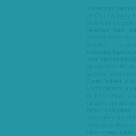
Szerencsére nem kelle
osztályú olvasmány. A 
Rejtő-regény: ügynök 
nevezhető barát, flú
epedező berber nők é
egzotikus – az egy
kilátástalan képek rajz
sztori igazságtalans
ötvenhez közelítő férfi
az életét – a jelentős
Ecsedi furikázik a ho
között, miközben fogal
és kihez tartozik val
fusizásról van szó, é
biztos érzelmeiben 
valószínűleg épp ettől
volna, bár a kiváló zen
nincs – vagy legalá