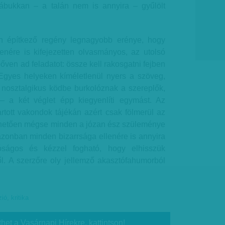
ábukkan – a talán nem is annyira – gyűlölt
n építkező regény legnagyobb erénye, hogy
lenére is kifejezetten olvasmányos, az utolsó
őven ad feladatot: össze kell rakosgatni fejben
Egyes helyeken kíméletlenül nyers a szöveg,
nosztalgikus ködbe burkolóznak a szereplők,
– a két véglet épp kiegyenlíti egymást. Az
tartott vakondok tájékán azért csak fölmerül az
lhetően mégse minden a józan ész szüleménye
azonban minden bizarrsága ellenére is annyira
óságos és kézzel fogható, hogy elhisszük
ől. A szerzőre oly jellemző akasztófahumorból
zió
,
kritika
thet a Vasárnapi Hírekre, kattintson!