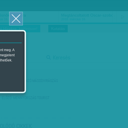
ősnők nőnapra
Megtáncoltatott Oscar-szobor
us 16.
2018. március 16.
i Hírekre, kattintson!
Kutatás
ent meg. A
start
 megjelent
Keresés
lhetőek.
stop
KÖVETKEZŐ:
VONZÓ MÁSODVIRÁGZÁS
ELŐZŐ:
MENNYORSZÁG TOURIST
OLÓDÓ CIKKEK