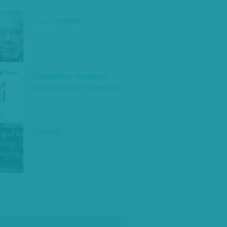
Józsi meghízik
Zarándoklat: Murakami
Haruki új kötettel jelentkezik
Ő Malala
társadalmi célú hirdetés