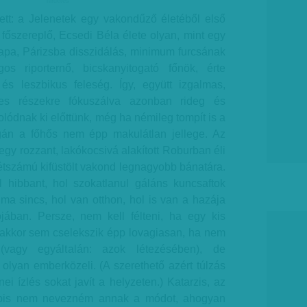
hirdetes
tt: a Jelenetek egy vakondűző életéből első
főszereplő, Ecsedi Béla élete olyan, mint egy
apa, Párizsba disszidálás, minimum furcsának
gos riporternő, bicskanyitogató főnök, érte
s leszbikus feleség. Így, együtt izgalmas,
es részekre fókuszálva azonban rideg és
olódnak ki előttünk, még ha némileg tompít is a
ágán a főhős nem épp makulátlan jellege. Az
 egy rozzant, lakókocsivá alakított Roburban éli
 létszámú kifüstölt vakond legnagyobb bánatára.
l hibbant, hol szokatlanul gáláns kuncsaftok
ma sincs, hol van otthon, hol is van a hazája
ójában. Persze, nem kell félteni, ha egy kis
s akkor sem cselekszik épp lovagiasan, ha nem
(vagy egyáltalán: azok létezésében), de
 olyan emberközeli. (A szerethető azért túlzás
ei ízlés sokat javít a helyzeten.) Katarzis, az
bbis nem nevezném annak a módot, ahogyan