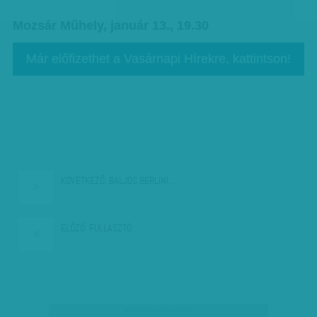
Mozsár Műhely, január 13., 19.30
Már előfizethet a Vasárnapi Hírekre, kattintson!
KÖVETKEZŐ:
BALJÓS BERLINI…
ELŐZŐ:
FULLASZTÓ…
társadalmi célú hirdetés