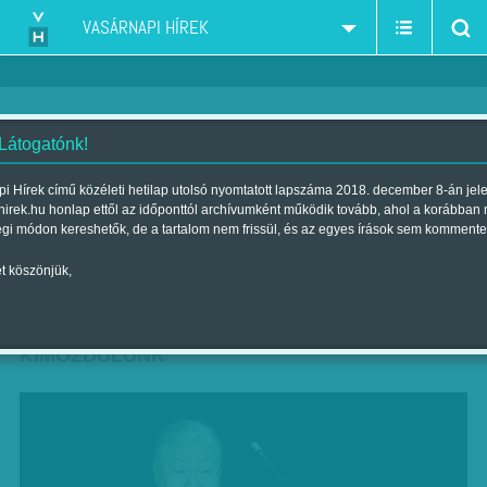
VASÁRNAPI HÍREK
 Látogatónk!
A Beszélő levelek januári
i Hírek című közéleti hetilap utolsó nyomtatott lapszáma 2018. december 8-án jel
hirek.hu honlap ettől az időponttól archívumként működik tovább, ahol a korábban
előadása szombaton este, a
égi módon kereshetők, de a tartalom nem frissül, és az egyes írások sem kommente
Mozsár Műhelyben
t köszönjük,
Szerző:
VH ajánló
| Megjelent a 2018. január 06.-i lapszámban
KIMOZDULUNK