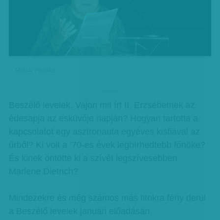
Molnár Piroska
hirdetes
Beszélő levelek. Vajon mit írt II. Erzsébetnek az
édesapja az esküvője napján? Hogyan tartotta a
kapcsolatot egy asztronauta egyéves kisfiával az
űrből? Ki volt a ’70-es évek leghírhedtebb főnöke?
És kinek öntötte ki a szívét legszívesebben
Marlene Dietrich?
Mindezekre és még számos más titokra fény derül
a Beszélő levelek januári előadásán.