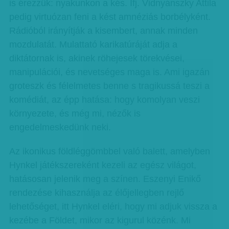
is érezzük: nyakunkon a kés. Ifj. Vidnyánszky Attila
pedig virtuózan feni a kést amnéziás borbélyként.
Rádióból irányítják a kisembert, annak minden
mozdulatát. Mulattató karikatúráját adja a
diktátornak is, akinek röhejesek törekvései,
manipulációi, és nevetséges maga is. Ami igazán
groteszk és félelmetes benne s tragikussá teszi a
komédiát, az épp hatása: hogy komolyan veszi
környezete, és még mi, nézők is
engedelmeskedünk neki.
Az ikonikus földléggömbbel való balett, amelyben
Hynkel játékszereként kezeli az egész világot,
hatásosan jelenik meg a színen. Eszenyi Enikő
rendezése kihasználja az élőjellegben rejlő
lehetőséget, itt Hynkel eléri, hogy mi adjuk vissza a
kezébe a Földet, mikor az kigurul közénk. Mi