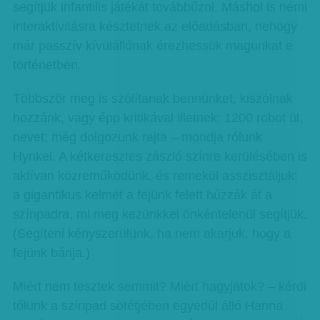
segítjük infantilis játékát továbbűzni. Máshol is némi
interaktivitásra késztetnek az előadásban, nehogy
már passzív kívülállónak érezhessük magunkat e
történetben.
Többször meg is szólítanak bennünket, kiszólnak
hozzánk, vagy épp kritikával illetnek: 1200 robot ül,
nevet; még dolgozunk rajta – mondja rólunk
Hynkel. A kétkeresztes zászló színre kerülésében is
aktívan közreműködünk, és remekül asszisztáljuk:
a gigantikus kelmét a fejünk felett húzzák át a
színpadra, mi meg kezünkkel önkéntelenül segítjük.
(Segíteni kényszerülünk, ha nem akarjuk, hogy a
fejünk bánja.)
Miért nem tesztek semmit? Miért hagyjátok? – kérdi
tőlünk a színpad sötétjében egyedül álló Hanna