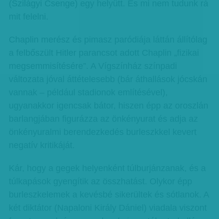
(Szilágyi Csenge) egy helyütt. És mi nem tudunk rá
mit felelni.
Chaplin merész és pimasz paródiája láttán állítólag
a felbőszült Hitler parancsot adott Chaplin „fizikai
megsemmisítésére”. A Vígszínház színpadi
változata jóval áttételesebb (bár áthallások jócskán
vannak – például stadionok említésével),
ugyanakkor igencsak bátor, hiszen épp az oroszlán
barlangjában figurázza az önkényurat és adja az
önkényuralmi berendezkedés burleszkkel kevert
negatív kritikáját.
Kár, hogy a gegek helyenként túlburjánzanak, és a
túlkapások gyengítik az összhatást. Olykor épp
burleszkelemek a kevésbé sikerültek és sótlanok. A
két diktátor (Napaloni Király Dániel) viadala viszont