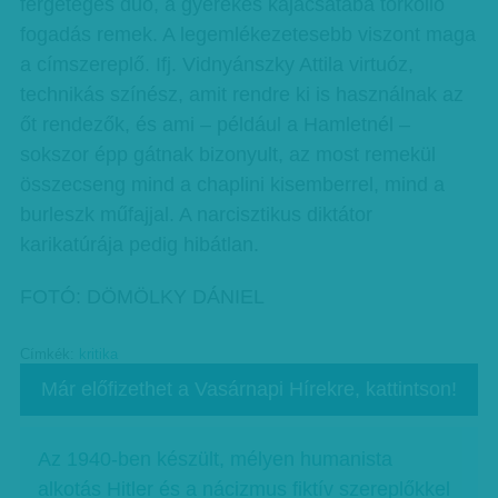
fergeteges duó, a gyerekes kajacsatába torkolló
fogadás remek. A legemlékezetesebb viszont maga
a címszereplő. Ifj. Vidnyánszky Attila virtuóz,
technikás színész, amit rendre ki is használnak az
őt rendezők, és ami – például a Hamletnél –
sokszor épp gátnak bizonyult, az most remekül
összecseng mind a chaplini kisemberrel, mind a
burleszk műfajjal. A narcisztikus diktátor
karikatúrája pedig hibátlan.
FOTÓ: DÖMÖLKY DÁNIEL
Címkék:
kritika
Már előfizethet a Vasárnapi Hírekre, kattintson!
Az 1940-ben készült, mélyen humanista
alkotás Hitler és a nácizmus fiktív szereplőkkel