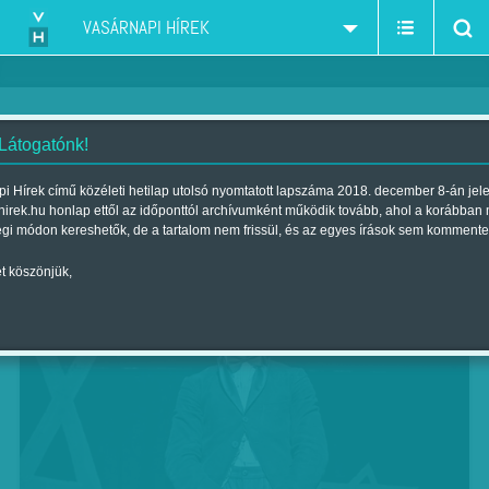
VASÁRNAPI HÍREK
 Látogatónk!
Közös játék
i Hírek című közéleti hetilap utolsó nyomtatott lapszáma 2018. december 8-án jel
hirek.hu honlap ettől az időponttól archívumként működik tovább, ahol a korábban
Szerző:
Marik Noémi
| Megjelent a 2018. november 17.-i lapszámban
égi módon kereshetők, de a tartalom nem frissül, és az egyes írások sem kommente
t köszönjük,
Charlie Chaplin: A diktátor, Vígszínház