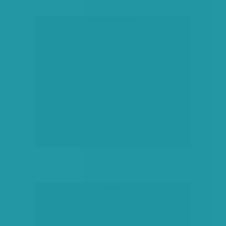
társadalmi célú hirdetés
hirdetés