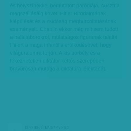
és helyszínekkel bemutatott paródiája. Ausztria
megszállásáig követi Hitler Birodalmának
kiépülését és a zsidóság meghurcoltatásának
eseményeit. Chaplin ekkor még mit sem tudott
a haláltáborokról, mulatságos figurának találta
Hitlert a maga infantilis erőlködésével, hogy
világuralomra törjön. A kis borbély és a
fékezhetetlen diktátor kettős szerepében
bravúrosan mutatja a diktatúra lélektanát.
KÖVETKEZŐ:
MAGYAR VIRTUS,…