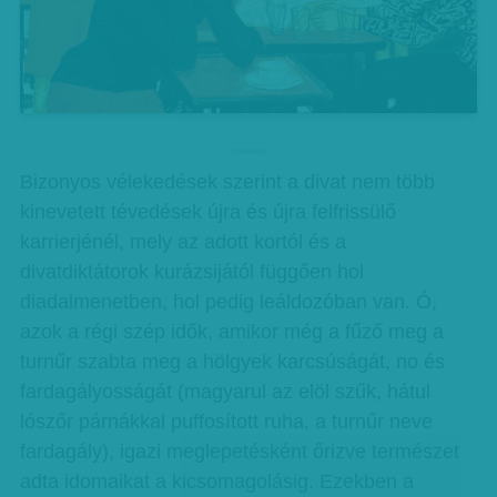
hirdetes
Bizonyos vélekedések szerint a divat nem több
kinevetett tévedések újra és újra felfrissülő
karrierjénél, mely az adott kortól és a
divatdiktátorok kurázsijától függően hol
diadalmenetben, hol pedig leáldozóban van. Ó,
azok a régi szép idők, amikor még a fűző meg a
turnűr szabta meg a hölgyek karcsúságát, no és
fardagályosságát (magyarul az elöl szűk, hátul
lószőr párnákkal puffosított ruha, a turnűr neve
fardagály), igazi meglepetésként őrizve természet
adta idomaikat a kicsomagolásig. Ezekben a