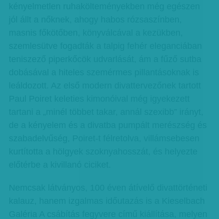
kényelmetlen ruhakölteményekben még egészen
jól állt a nőknek, ahogy habos rózsaszínben,
masnis főkötőben, könyválcával a kezükben,
szemlesütve fogadták a talpig fehér eleganciában
teniszező piperkőcök udvarlását, ám a fűző sutba
dobásával a hiteles szemérmes pillantásoknak is
leáldozott. Az első modern divattervezőnek tartott
Paul Poiret keleties kimonóival még igyekezett
tartani a „minél többet takar, annál szexibb” irányt,
de a kényelem és a divatba pumpált merészség és
szabadelvűség, Poiret-t félretolva, villámsebesen
kurtította a hölgyek szoknyahosszát, és helyezte
előtérbe a kivillanó ciciket.
Nemcsak látványos, 100 éven átívelő divattörténeti
kalauz, hanem izgalmas időutazás is a Kieselbach
Galéria A csábítás fegyvere című kiállítása, melyen