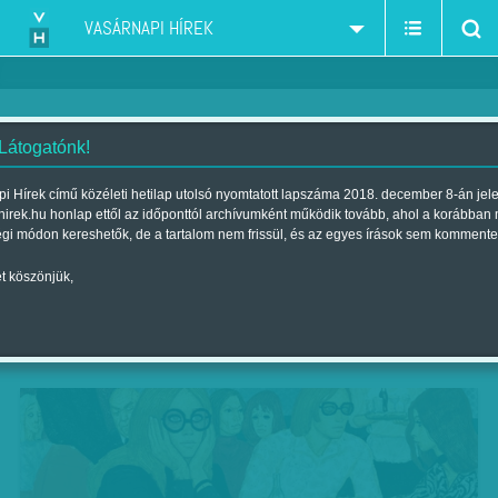
VASÁRNAPI HÍREK
 Látogatónk!
Magyar virtus, francia módi
i Hírek című közéleti hetilap utolsó nyomtatott lapszáma 2018. december 8-án jel
hirek.hu honlap ettől az időponttól archívumként működik tovább, ahol a korábban
Szerző:
CS. O.
| Megjelent a 2018. november 17.-i lapszámban
égi módon kereshetők, de a tartalom nem frissül, és az egyes írások sem kommente
t köszönjük,
A csábítás fegyvere – Divat, stílus és
öltözködés száz év magyar festészetében,
Kieselbach Galéria