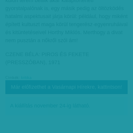
külön terem beillik akár kalaptörténeti
gyorstalpalónak is, egy másik pedig az öltözködés
hatalmi aspektusait járja körül: például, hogy miként
épített kultuszt maga körül tengerész-egyenruháival
és kitüntetéseivel Horthy Miklós. Merthogy a divat
nem pusztán a nőkről szól ám!
CZENE BÉLA: PIROS ÉS FEKETE
(PRESSZÓBAN), 1971
Címkék:
kritika
Már előfizethet a Vasárnapi Hírekre, kattintson!
A kiállítás november 24-ig látható.