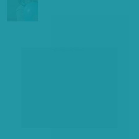
társadalmi célú hirdetés