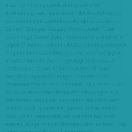
a színes női magazinok elterjedése előtti
divatkatalógusok illusztrátorai, illetve a hétköznapi
élet eseményeit zsánerképekké álmodó festők –
Szinyei, Benczúr, Vaszary, Fényes Adolf, Csók
István vagy Czene Béla – tudósítanak a divatról. A
képekből kiderül, miként öltöztek a boldog békeidők
elegáns dámái, az előnyös partira vadászó gigerlik,
a századfordulós évek nagyvilági asszonyai, a
jazzkorszak lázadó, kalandokat kereső, autót
vezető és cigarettázó hölgyei, a kommunista
sztahanovisták és azok a fiatalok, akik az 1970-es
és '80-as évek szocializmusából kiragyogva újra
felfedezték maguknak a nyugatról érkező divatot.
„Például Edit, gimnazista, karcsú, szőke, szelíd”
vagy „Jolán, kedvesebb volt számára egy volán”,
esetleg „Kinga, mindig visszajött, akár az inga”. Egy