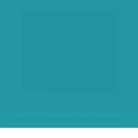
hirdetés
Copyright (C) 2026, XXI század Média Kft. Az oldal szerzői jogi oltalom alatt áll.