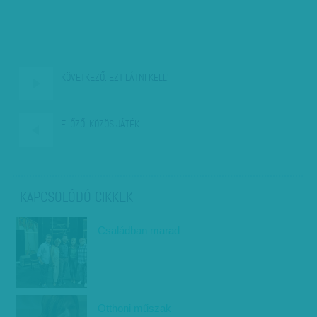
KÖVETKEZŐ:
EZT LÁTNI KELL!
ELŐZŐ:
KÖZÖS JÁTÉK
KAPCSOLÓDÓ CIKKEK
Családban marad
Otthoni műszak