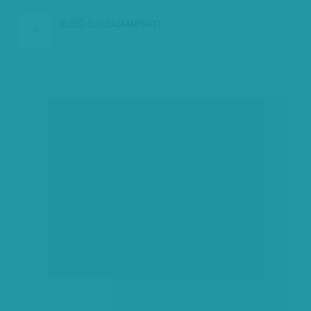
ELŐZŐ:
OLVASÁSKAMPÁNYT…
társadalmi célú hirdetés