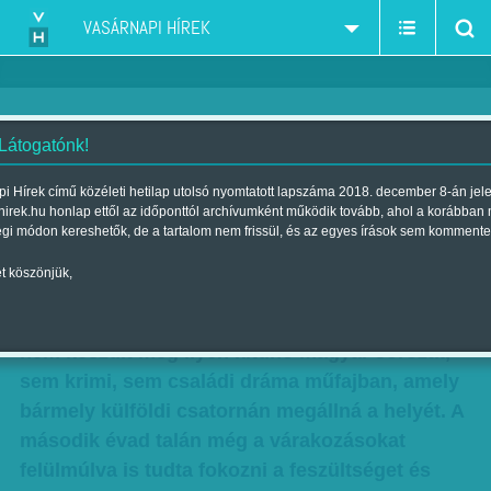
VASÁRNAPI HÍREK
 Látogatónk!
Másodikra még menőbb -
i Hírek című közéleti hetilap utolsó nyomtatott lapszáma 2018. december 8-án jel
hirek.hu honlap ettől az időponttól archívumként működik tovább, ahol a korábban
Aranyélet, 2. évad, HBO
égi módon kereshetők, de a tartalom nem frissül, és az egyes írások sem kommente
Szerző:
Bálint Orsolya
| Megjelent a 2016. december 10.-i lapszámban
t köszönjük,
Már az Aranyélet első évadáról is tudhattuk,
nem készült még ilyen kitűnő magyar sorozat,
sem krimi, sem családi dráma műfajban, amely
bármely külföldi csatornán megállná a helyét. A
második évad talán még a várakozásokat
felülmúlva is tudta fokozni a feszültséget és