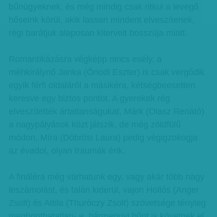
bűnügyeknek, és még mindig csak ritkul a levegő
hőseink körül, akik lassan mindent elveszítenek,
régi barátjuk alaposan kitervelt bosszúja miatt.
Romantikázásra végképp nincs esély, a
méhkirálynő Janka (Ónodi Eszter) is csak vergődik
egyik férfi oldaláról a másikéra, kétségbeesetten
keresve egy biztos pontot. A gyerekek rég
elveszítették ártatlanságukat, Márk (Olasz Renátó)
a nagypályások közt játszik, de még zöldfülű
módon, Míra (Döbrösi Laura) pedig végigzokogja
az évadot, olyan traumák érik.
A fináléra még várhatunk egy, vagy akár több nagy
leszámolást, és talán kiderül, vajon Hollós (Anger
Zsolt) és Attila (Thuróczy Zsolt) szövetsége tényleg
megbonthatatlan- e, bármennyi bűnt is követnek el