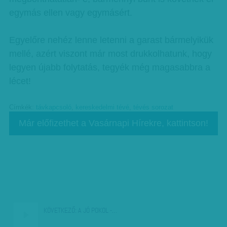
egymás ellen vagy egymásért.
Egyelőre nehéz lenne letenni a garast bármelyikük
mellé, azért viszont már most drukkolhatunk, hogy
legyen újabb folytatás, tegyék még magasabbra a
lécet!
Címkék:
távkapcsoló
,
kereskedelmi tévé
,
tévés sorozat
Már előfizethet a Vasárnapi Hírekre, kattintson!
KÖVETKEZŐ:
A JÓ POKOL -…