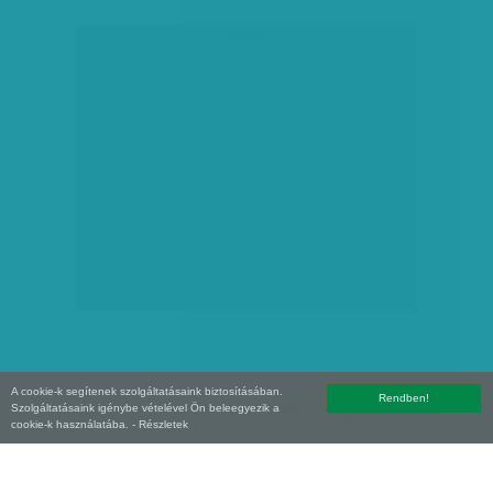
hirdetés
A cookie-k segítenek szolgáltatásaink biztosításában.
Rendben!
Szolgáltatásaink igénybe vételével Ön beleegyezik a
Copyright (C) 2026, XXI század Média Kft. Az oldal szerzői jogi oltalom alatt áll.
cookie-k használatába.
- Részletek