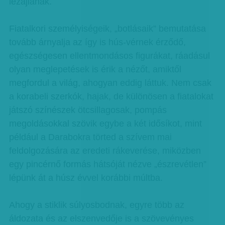
lezajlanak.
Fiatalkori személyiségeik, „botlásaik” bemutatása
tovább árnyalja az így is hús-vérnek érződő,
egészségesen ellentmondásos figurákat, ráadásul
olyan meglepetések is érik a nézőt, amiktől
megfordul a világ, ahogyan eddig láttuk. Nem csak
a korabeli szerkók, hajak, de különösen a fiatalokat
játszó színészek ötcsillagosak, pompás
megoldásokkal szövik egybe a két idősíkot, mint
például a Darabokra törted a szívem mai
feldolgozására az eredeti rákeverése, miközben
egy pincérnő formás hátsóját nézve „észrevétlen”
lépünk át a húsz évvel korábbi múltba.
Ahogy a stiklik súlyosbodnak, egyre több az
áldozata és az elszenvedője is a szövevényes