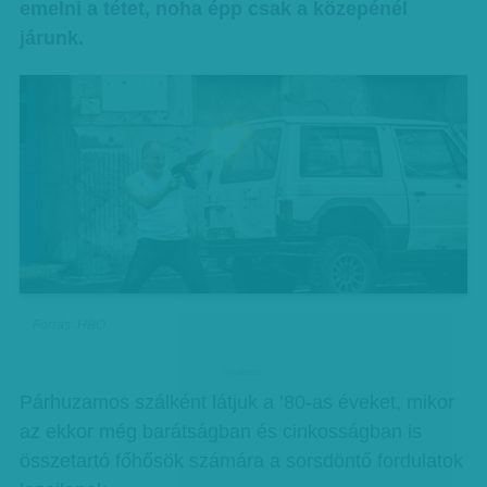
emelni a tétet, noha épp csak a közepénél
járunk.
Forrás: HBO
hirdetes
Párhuzamos szálként látjuk a ’80-as éveket, mikor
az ekkor még barátságban és cinkosságban is
összetartó főhősök számára a sorsdöntő fordulatok