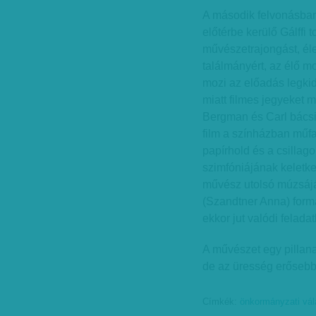
A második felvonásba
előtérbe kerülő Gálffi
művészetrajongást, élet
találmányért, az élő m
mozi az előadás legkid
miatt filmes jegyeket m
Bergman és Carl bácsi G
film a színházban műfa
papírhold és a csillagok
szimfóniájának keletke
művész utolsó múzsájá
(Szandtner Anna) formá
ekkor jut valódi felada
A művészet egy pillanat
de az üresség erősebb
Címkék:
önkormányzati vá