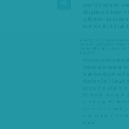
szent őrültként tekinte
vizsgálta a művészi meg
„süllyedés” és a vele 
és elnémul című színd
A vérbajos Schubert szenve
Örkény Színházban Gigor Att
Personába, egy másik Ber
Bázison.
Azonban a Personával 
helyenként vértelen é
lélekmonológok nem ál
részben Gálffi László 
szereplő pusztán foly
Bejönnek, kimennek, de
jelentősége. Ez alól t
professzora a kivétel,
vagyis eddigi élete ell
marad.