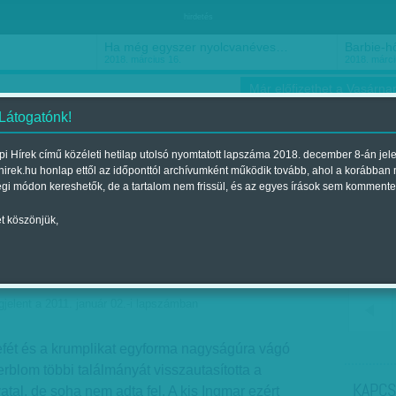
hirdetés
Ha még egyszer nyolcvanéves…
Barbie-h
2018. március 16.
2018. márci
Már előfizethet a Vasárnap
 Látogatónk!
i Hírek című közéleti hetilap utolsó nyomtatott lapszáma 2018. december 8-án jel
hirek.hu honlap ettől az időponttól archívumként működik tovább, ahol a korábban
ókusz
Szerintem
Ízlés
Sport
égi módon kereshetők, de a tartalom nem frissül, és az egyes írások sem kommente
t köszönjük,
sillámpor
jelent a 2011. január 02.-i lapszámban
fét és a krumplikat egyforma nagyságúra vágó
erblom többi találmányát visszautasította a
KAPCS
atal, de soha nem adta fel. A kis Ingmar ezért