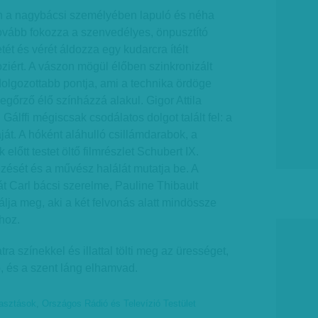
n a nagybácsi személyében lapuló és néha
 tovább fokozza a szenvedélyes, önpusztító
ét és vérét áldozza egy kudarcra ítélt
oziért. A vászon mögül élőben szinkronizált
olgozottabb pontja, ami a technika ördöge
egőrző élő színházzá alakul. Gigor Attila
álffi mégiscsak csodálatos dolgot talált fel: a
ját. A hóként aláhulló csillámdarabok, a
 előtt testet öltő filmrészlet Schubert IX.
zését és a művész halálát mutatja be. A
t Carl bácsi szerelme, Pauline Thibault
lja meg, aki a két felvonás alatt mindössze
thoz.
ra színekkel és illattal tölti meg az ürességet,
, és a szent láng elhamvad.
lasztások
,
Országos Rádió és Televízió Testület