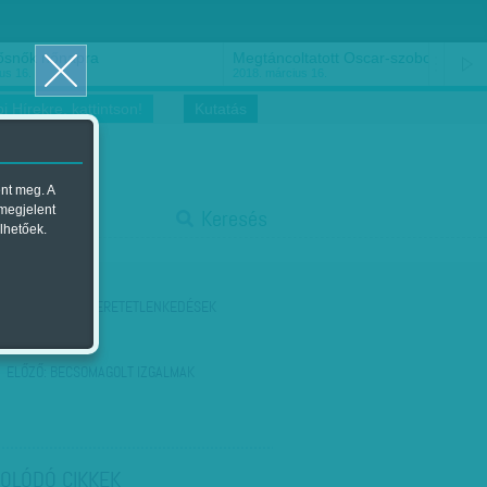
ősnők nőnapra
Megtáncoltatott Oscar-szobor
us 16.
2018. március 16.
i Hírekre, kattintson!
Kutatás
ent meg. A
start
 megjelent
Keresés
lhetőek.
stop
KÖVETKEZŐ:
SZERETETLENKEDÉSEK
ELŐZŐ:
BECSOMAGOLT IZGALMAK
OLÓDÓ CIKKEK