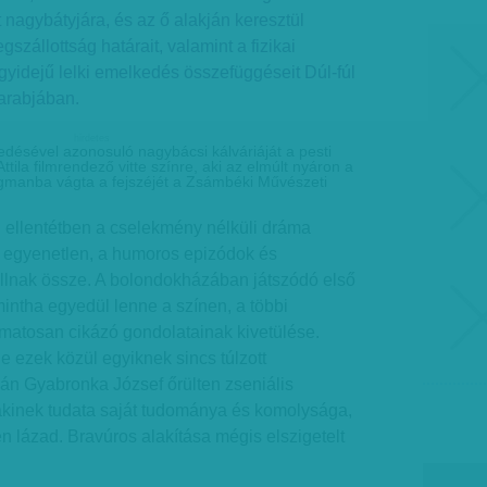
tt nagybátyjára, és az ő alakján keresztül
szállottság határait, valamint a fizikai
egyidejű lelki emelkedés összefüggéseit Dúl-fúl
arabjában.
hirdetes
désével azonosuló nagybácsi kálváriáját a pesti
ila filmrendező vitte színre, aki az elmúlt nyáron a
gmanba vágta a fejszéjét a Zsámbéki Művészeti
ellentétben a cselekmény nélküli dráma
s egyenetlen, a humoros epizódok és
lnak össze. A bolondokházában játszódó első
mintha egyedül lenne a színen, a többi
amatosan cikázó gondolatainak kivetülése.
 ezek közül egyiknek sincs túlzott
alán Gyabronka József őrülten zseniális
 akinek tudata saját tudománya és komolysága,
en lázad. Bravúros alakítása mégis elszigetelt