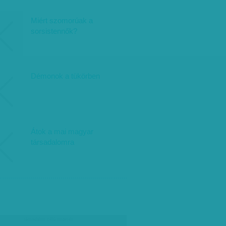
Miért szomorúak a
sorsistennők?
Démonok a tükörben
Átok a mai magyar
társadalomra
társadalmi célú hirdetés